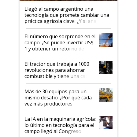
Llegó al campo argentino una
tecnología que promete cambiar una
práctica agrícola clave: ¿Y si analizar
el suelo fuera tan simple como
apretar un botón?
El número que sorprende en el
campo: ¿Se puede invertir US$
1 y obtener un retorno de
hasta US$ 10 en agricultura?
El tractor que trabaja a 1000
revoluciones para ahorrar
combustible y tiene una cabina
que parece una computadora:
lo último en el mundo,
Más de 30 equipos para un
disponible en Argentina
mismo desafío: ¿Por qué cada
vez más productores
incorporan fertilizante bajo
tierra?
La IA en la maquinaria agrícola:
lo último en tecnología para el
campo llegó al Congreso