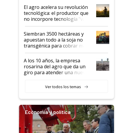
El agro acelera su revolución
tecnológica: el productor que
no incorpore tecnología "va a
perder el tren"
Siembran 3500 hectáreas y
apuestan todo a la soja no
transgénica para cobrar más
por tonelada: compraron un
semillero
A los 10 años, la empresa
rosarina del agro que da un
giro para atender una nueva
etapa en el agro
Ver todos los temas
Economía y política