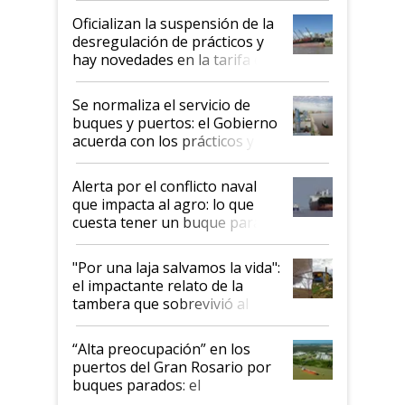
Oficializan la suspensión de la
desregulación de prácticos y
hay novedades en la tarifa de
la hidrovía
Se normaliza el servicio de
buques y puertos: el Gobierno
acuerda con los prácticos y
suspende el decreto de
desregulación
Alerta por el conflicto naval
que impacta al agro: lo que
cuesta tener un buque parado
y el peligro de que Argentina
pase a ser "país sucio"
"Por una laja salvamos la vida":
el impactante relato de la
tambera que sobrevivió al
tornado
“Alta preocupación” en los
puertos del Gran Rosario por
buques parados: el
funcionamiento de las