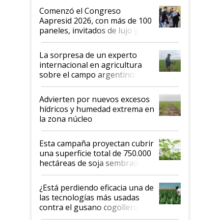
Argentina se sigan discutiendo
Comenzó el Congreso
las mismas cosas de hace 50
Aapresid 2026, con más de 100
años"
paneles, invitados de lujo y
todas las tendencias
La sorpresa de un experto
internacional en agricultura
sobre el campo argentino:
"Estoy muy impresionado"
Advierten por nuevos excesos
hídricos y humedad extrema en
la zona núcleo
Esta campaña proyectan cubrir
una superficie total de 750.000
hectáreas de soja sembradas
con una nueva generación de
variedades que marcan un
¿Está perdiendo eficacia una de
salto tecnológico en genética y
las tecnologías más usadas
rendimiento
contra el gusano cogollero? El
desafío de una tecnología clave