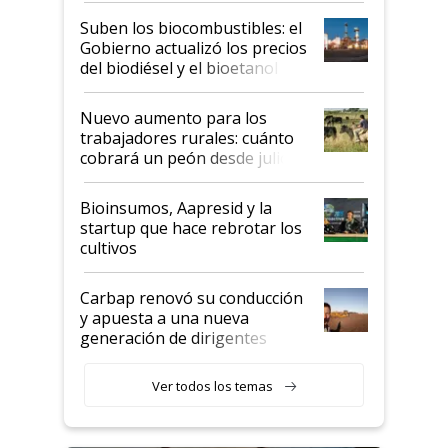
exportadoras en tensión tras
Suben los biocombustibles: el
la medida de fuerza de los
Gobierno actualizó los precios
prácticos
del biodiésel y el bioetanol
Nuevo aumento para los
trabajadores rurales: cuánto
cobrará un peón desde julio
Bioinsumos, Aapresid y la
startup que hace rebrotar los
cultivos
Carbap renovó su conducción
y apuesta a una nueva
generación de dirigentes
rurales
Ver todos los temas