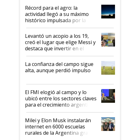
diez dólares y sostuvo el
Récord para el agro: la
liderazgo en un semestre
actividad llegó a su máximo
récord
histórico impulsada por la
cosecha y las exportaciones
Levantó un acopio a los 19,
creó el lugar que elige Messi y
destaca que invertir en el
kirchnerismo era como "darle
plata a un hijo para droga":
La confianza del campo sigue
Juan Félix Rossetti, el libertario
alta, aunque perdió impulso
que de una dura crisis salió
más fuerte y apuesta al cambio
de Milei
El FMI elogió al campo y lo
ubicó entre los sectores claves
para el crecimiento argentino
Milei y Elon Musk instalarán
internet en 6000 escuelas
rurales de la Argentina gracias
a un acuerdo con Starlink