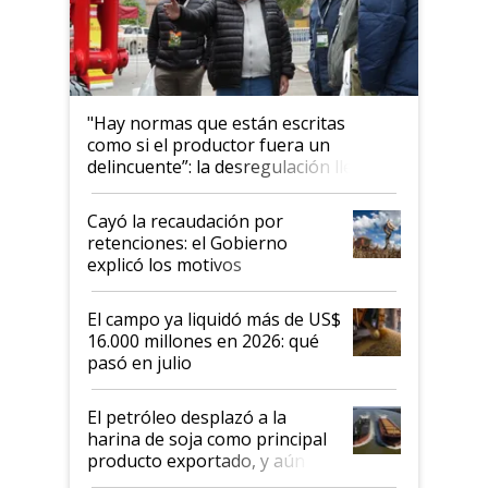
"Hay normas que están escritas
como si el productor fuera un
delincuente”: la desregulación llegó
al Congreso Aapresid y hasta se
habló del financiamiento al IPCVA
Cayó la recaudación por
retenciones: el Gobierno
explicó los motivos
El campo ya liquidó más de US$
16.000 millones en 2026: qué
pasó en julio
El petróleo desplazó a la
harina de soja como principal
producto exportado, y aún así
el agro aportó casi seis de cada