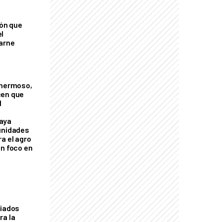
ión que
l
arne
 hermoso,
cen que
l
aya
unidades
a el agro
on foco en
liados
ra la