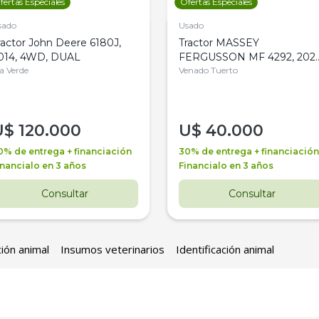
fertas Especiales
Ofertas Especiales
sado
Usado
ractor John Deere 6180J,
Tractor MASSEY
014, 4WD, DUAL
FERGUSSON MF 4292, 2020
la Verde
4WD, PATON
Venado Tuerto
U$
120.000
U$
40.000
0% de entrega + financiación
30% de entrega + financiación
inancialo en 3 años
Financialo en 3 años
Consultar
Consultar
ción animal
Insumos veterinarios
Identificación animal