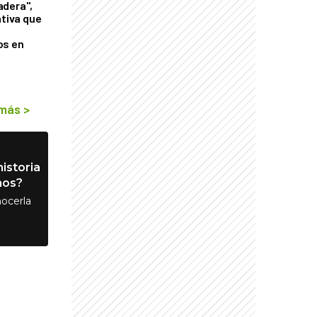
adera",
ativa que
os en
 más
>
istoria
nos?
ocerla