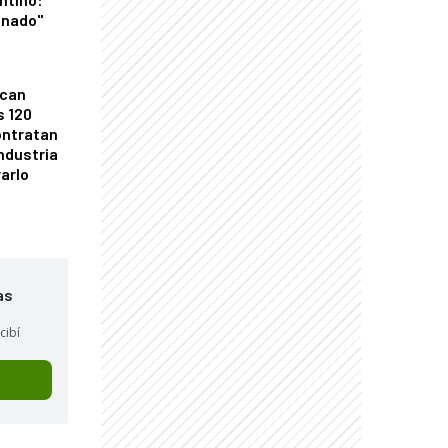
onado"
ican
s 120
ontratan
industria
arlo
as
cibí