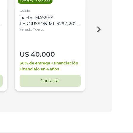
Ofertas Especiales
Ofertas Especiales
Usado
Usado
Tractor MASSEY
Tractor AGCO ALL
,
FERGUSSON MF 4297, 2020,
2003, 4WD, PA
4WD, PATON
Venado Tuerto
Venado Tuerto
U$
40.000
U$
30.000
30% de entrega + financiación
30% de entrega + 
Financialo en 4 años
Financialo en 3 a
Consultar
Consul