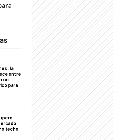
 para
das
nes: la
rece entre
n un
ico para
cuperó
 mercado
imo techo