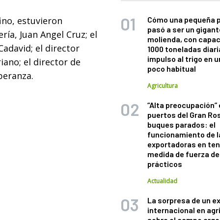
ino, estuvieron
Cómo una pequeña 
pasó a ser un gigant
ría, Juan Angel Cruz; el
molienda, con capac
Cadavid; el director
1000 toneladas diaria
impulso al trigo en 
iano; el director de
poco habitual
Speranza.
Agricultura
“Alta preocupación” 
puertos del Gran Ros
buques parados: el
funcionamiento de l
exportadoras en ten
medida de fuerza de
prácticos
Actualidad
La sorpresa de un e
internacional en agr
sobre el campo arge