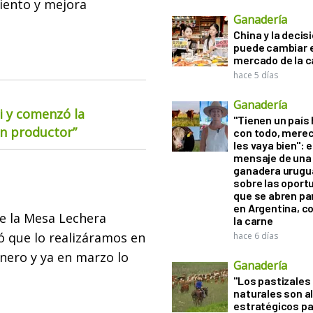
miento y mejora
Ganadería
China y la decis
puede cambiar e
mercado de la c
hace 5 días
Ganadería
i y comenzó la
"Tienen un país
ún productor”
con todo, mere
les vaya bien": e
mensaje de una
ganadera urugu
sobre las oport
que se abren par
en Argentina, c
e la Mesa Lechera
la carne
ió que lo realizáramos en
hace 6 días
nero y ya en marzo lo
Ganadería
"Los pastizales
naturales son a
estratégicos pa