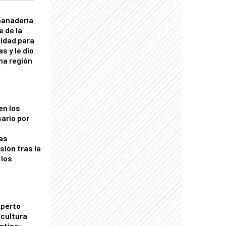
panadería
e de la
idad para
s y le dio
una región
en los
ario por
as
sión tras la
 los
xperto
icultura
ntino: