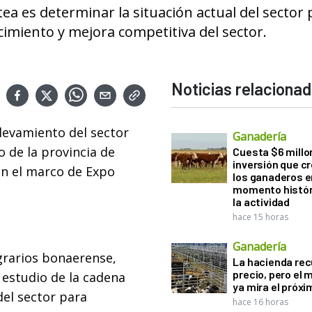
ctea es determinar la situación actual del sector
ecimiento y mejora competitiva del sector.
Noticias relaciona
elevamiento del sector
Ganadería
io de la provincia de
Cuesta $6 millo
inversión que c
en el marco de Expo
los ganaderos e
momento histór
la actividad
hace 15 horas
Ganadería
grarios bonaerense,
La hacienda re
precio, pero el
l estudio de la cadena
ya mira el próx
del sector para
hace 16 horas