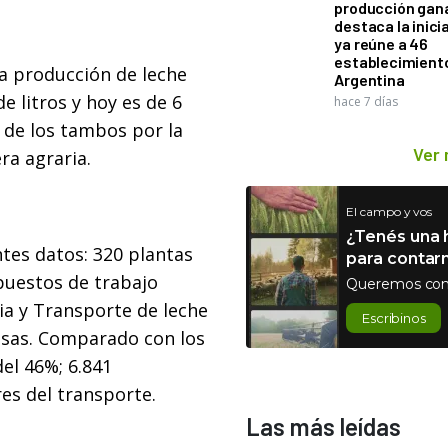
producción gan
destaca la inici
ya reúne a 46
establecimient
a producción de leche
Argentina
de litros y hoy es de 6
hace 7 días
n de los tambos por la
Ver
era agraria.
El campo y vos
¿Tenés una h
ntes datos: 320 plantas
para contar
puestos de trabajo
Queremos con
ia y Transporte de leche
Escribinos
esas. Comparado con los
del 46%; 6.841
es del transporte.
Las más leídas