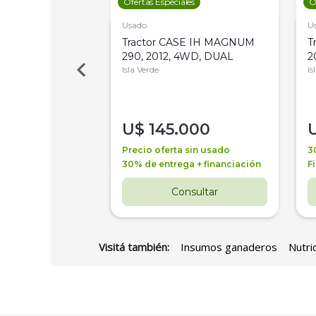
les
Ofertas Especiales
O
Usado
U
a Metalfor 7040,
Tractor CASE IH MAGNUM
T
Bot 32 Mts
290, 2012, 4WD, DUAL
2
Isla Verde
Is
000
U$
145.000
a + financiación
Precio oferta sin usado
3
 4 años
30% de entrega + financiación
F
nsultar
Consultar
Visitá también:
Insumos ganaderos
Nutri