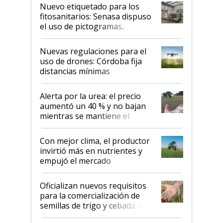
fina
Nuevo etiquetado para los
fitosanitarios: Senasa dispuso
el uso de pictogramas,
palabras de advertencia e
indicaciones
Nuevas regulaciones para el
uso de drones: Córdoba fija
distancias mínimas
Alerta por la urea: el precio
aumentó un 40 % y no bajan
mientras se mantiene el
conflicto en Medio Oriente
Con mejor clima, el productor
invirtió más en nutrientes y
empujó el mercado
Oficializan nuevos requisitos
para la comercialización de
semillas de trigo y cebada a
granel