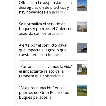
Oficializan la suspensión de la
desregulación de prácticos y
hay novedades en la tarifa de
la hidrovía
Se normaliza el servicio de
buques y puertos: el Gobierno
acuerda con los prácticos y
suspende el decreto de
desregulación
Alerta por el conflicto naval
que impacta al agro: lo que
cuesta tener un buque parado
y el peligro de que Argentina
pase a ser "país sucio"
"Por una laja salvamos la vida":
el impactante relato de la
tambera que sobrevivió al
tornado
“Alta preocupación” en los
puertos del Gran Rosario por
buques parados: el
funcionamiento de las