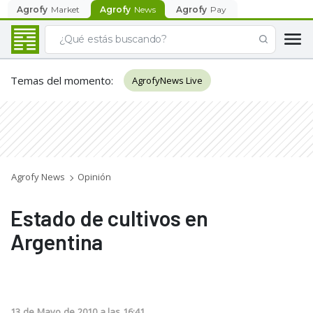
Agrofy
Market
Agrofy
News
Agrofy
Pay
Temas del momento
:
AgrofyNews Live
Agrofy News
Opinión
Estado de cultivos en
Argentina
13
de
Mayo
de
2010
a las
16:41