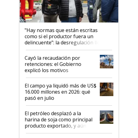
"Hay normas que están escritas
como si el productor fuera un
delincuente”: la desregulación llegó
al Congreso Aapresid y hasta se
habló del financiamiento al IPCVA
Cayó la recaudación por
retenciones: el Gobierno
explicó los motivos
El campo ya liquidó más de US$
16.000 millones en 2026: qué
pasó en julio
El petróleo desplazó a la
harina de soja como principal
producto exportado, y aún así
el agro aportó casi seis de cada
diez dólares y sostuvo el