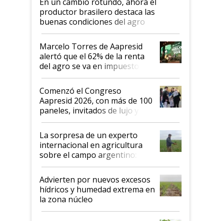
En un cambio rotundo, ahora el
productor brasilero destaca las
buenas condiciones del agro
argentino para invertir: "Los veo
más motivados"
Marcelo Torres de Aapresid
alertó que el 62% de la renta
del agro se va en impuestos:
"No es bueno que en
Argentina se sigan discutiendo
Comenzó el Congreso
las mismas cosas de hace 50
Aapresid 2026, con más de 100
años"
paneles, invitados de lujo y
todas las tendencias
La sorpresa de un experto
internacional en agricultura
sobre el campo argentino:
"Estoy muy impresionado"
Advierten por nuevos excesos
hídricos y humedad extrema en
la zona núcleo