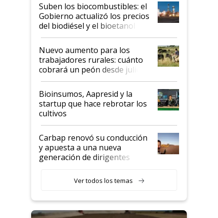
exportadoras en tensión tras
Suben los biocombustibles: el
la medida de fuerza de los
Gobierno actualizó los precios
prácticos
del biodiésel y el bioetanol
Nuevo aumento para los
trabajadores rurales: cuánto
cobrará un peón desde julio
Bioinsumos, Aapresid y la
startup que hace rebrotar los
cultivos
Carbap renovó su conducción
y apuesta a una nueva
generación de dirigentes
rurales
Ver todos los temas