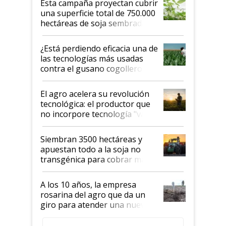
Esta campaña proyectan cubrir
una superficie total de 750.000
hectáreas de soja sembradas
con una nueva generación de
variedades que marcan un
¿Está perdiendo eficacia una de
salto tecnológico en genética y
las tecnologías más usadas
rendimiento
contra el gusano cogollero? El
desafío de una tecnología clave
El agro acelera su revolución
tecnológica: el productor que
no incorpore tecnología "va a
perder el tren"
Siembran 3500 hectáreas y
apuestan todo a la soja no
transgénica para cobrar más
por tonelada: compraron un
semillero
A los 10 años, la empresa
rosarina del agro que da un
giro para atender una nueva
etapa en el agro