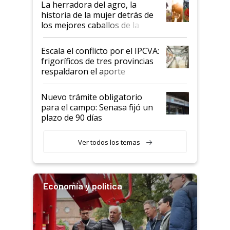
La herradora del agro, la
historia de la mujer detrás de
los mejores caballos de la
Argentina y los mitos que
todavía hacen sufrir a estos
Escala el conflicto por el IPCVA:
animales: "Mientras me
frigoríficos de tres provincias
descalificaban, yo seguí
respaldaron el aporte
haciendo currículum"
obligatorio
Nuevo trámite obligatorio
para el campo: Senasa fijó un
plazo de 90 días
Ver todos los temas
Economía y política