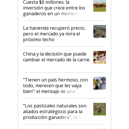
Cuesta $6 millones: la
inversión que crece entre los
ganaderos en un momento
histórico para la actividad
La hacienda recuperó precio,
pero el mercado ya mira el
próximo techo
China y la decisión que puede
cambiar el mercado de la carne
"Tienen un país hermoso, con
todo, merecen que les vaya
bien": el mensaje de una
ganadera uruguaya sobre las
oportunidades que se abren
"Los pastizales naturales son
para el agro en Argentina, con
aliados estratégicos para la
foco en la carne
producción ganadera", destaca
la iniciativa que ya reúne a 46
establecimientos en Argentina