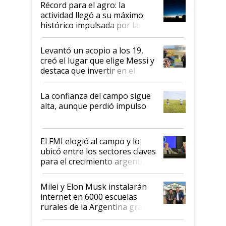
Récord para el agro: la
liderazgo en un semestre
actividad llegó a su máximo
récord
histórico impulsada por la
cosecha y las exportaciones
Levantó un acopio a los 19,
creó el lugar que elige Messi y
destaca que invertir en el
kirchnerismo era como "darle
plata a un hijo para droga":
La confianza del campo sigue
Juan Félix Rossetti, el libertario
alta, aunque perdió impulso
que de una dura crisis salió
más fuerte y apuesta al cambio
de Milei
El FMI elogió al campo y lo
ubicó entre los sectores claves
para el crecimiento argentino
Milei y Elon Musk instalarán
internet en 6000 escuelas
rurales de la Argentina gracias
a un acuerdo con Starlink