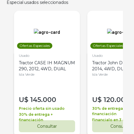
Especial usados seleccionados
Ofertas Especiales
Ofertas Especiales
Usado
Usado
Tractor CASE IH MAGNUM
Tractor John Deere 
290, 2012, 4WD, DUAL
2014, 4WD, DUAL
Isla Verde
Isla Verde
U$
145.000
U$
120.000
Precio oferta sin usado
30% de entrega +
financiación
30% de entrega +
financiación
Financialo en 3 años
Consultar
Consultar