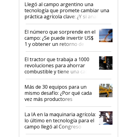
Llegó al campo argentino una
tecnología que promete cambiar una
práctica agrícola clave: ¿Y si analizar
el suelo fuera tan simple como
apretar un botón?
El número que sorprende en el
campo: ¿Se puede invertir US$
1 y obtener un retorno de
hasta US$ 10 en agricultura?
El tractor que trabaja a 1000
revoluciones para ahorrar
combustible y tiene una cabina
que parece una computadora:
lo último en el mundo,
Más de 30 equipos para un
disponible en Argentina
mismo desafío: ¿Por qué cada
vez más productores
incorporan fertilizante bajo
tierra?
La IA en la maquinaria agrícola:
lo último en tecnología para el
campo llegó al Congreso
Aapresid 2026