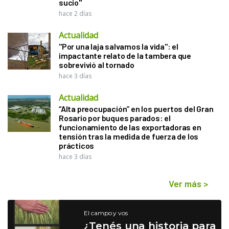
sucio"
hace 2 días
Actualidad
"Por una laja salvamos la vida": el
impactante relato de la tambera que
sobrevivió al tornado
hace 3 días
Actualidad
“Alta preocupación” en los puertos del Gran
Rosario por buques parados: el
funcionamiento de las exportadoras en
tensión tras la medida de fuerza de los
prácticos
hace 3 días
Ver más
>
El campo y vos
¿Tenés una historia para