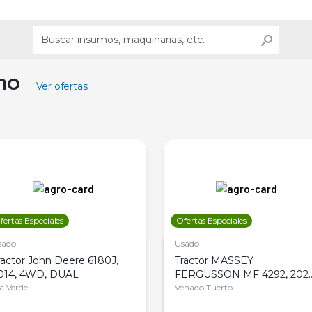
ino
Ver ofertas
fertas Especiales
Ofertas Especiales
sado
Usado
ractor John Deere 6180J,
Tractor MASSEY
014, 4WD, DUAL
FERGUSSON MF 4292, 2020
la Verde
4WD, PATON
Venado Tuerto