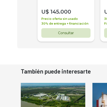
000
U$
145.000
a + financiación
Precio oferta sin usado
3
 4 años
30% de entrega + financiación
F
nsultar
Consultar
También puede interesarte