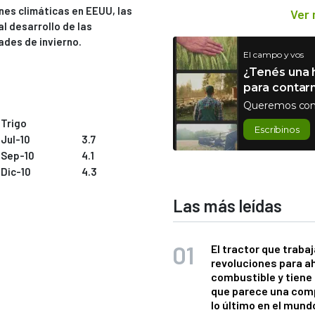
nes climáticas en EEUU, las
Ver
l desarrollo de las
ades de invierno.
El campo y vos
¿Tenés una h
para contar
Queremos con
Trigo
Escribinos
Jul-10
3.7
Sep-10
4.1
Dic-10
4.3
Las más leídas
El tractor que trabaj
revoluciones para a
combustible y tiene
que parece una com
lo último en el mund