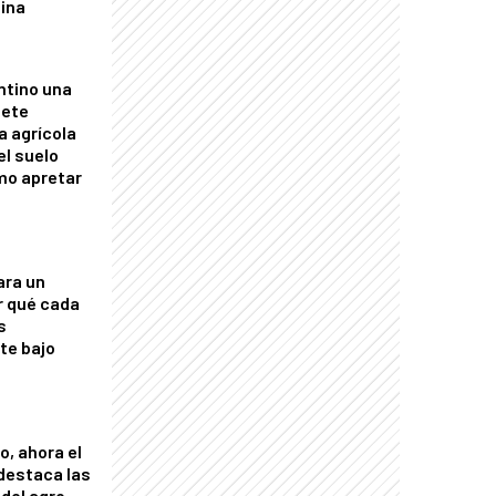
tina
ntino una
mete
a agrícola
el suelo
mo apretar
ara un
r qué cada
s
nte bajo
o, ahora el
 destaca las
del agro