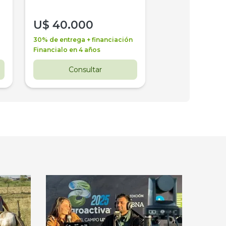
U$
40.000
U$
30.000
30% de entrega + financiación
30% de entrega + 
Financialo en 4 años
Financialo en 3 a
Consultar
Consul