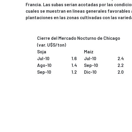
Francia. Las subas serían acotadas por las condicio
cuales se muestran en líneas generales favorables a
plantaciones en las zonas cultivadas con las varied
Cierre del Mercado Nocturno de Chicago
(var. U$S/ton)
Soja
Maíz
Jul-10
1.6
Jul-10
2.4
Ago-10
1.4
Sep-10
2.2
Sep-10
1.2
Dic-10
2.0