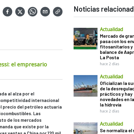
Noticias relaciona
Actualidad
Mercado de gra
pasa con los e
fitosanitarios y 
balance de Aapr
La Posta
essi: el empresario
hace 2 días
Actualidad
Oficializan la s
de la desregula
da al alza por el
prácticos y hay
novedades en la
competitividad internacional
la hidrovía
l precio del petróleo actuaría
hace 2 días
biocombustibles. Las
esto de los mercados
Actualidad
emanda que existe por la
Se normaliza el 
s ventas a China por 120 mil