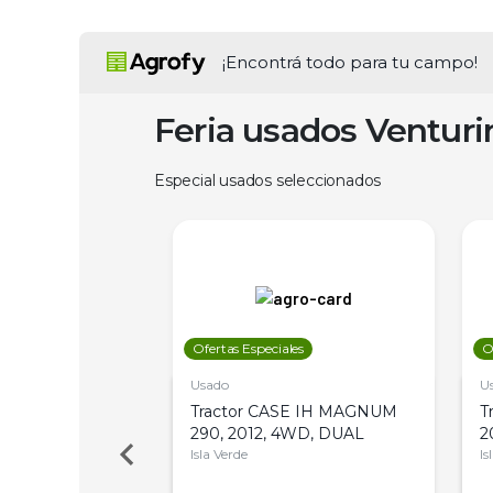
¡Encontrá todo para tu campo!
Feria usados Ventur
Especial usados seleccionados
les
Ofertas Especiales
O
Usado
U
a Metalfor 7040,
Tractor CASE IH MAGNUM
T
Bot 32 Mts
290, 2012, 4WD, DUAL
2
Isla Verde
Is