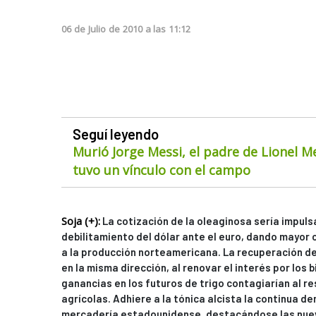
06
de
Julio
de
2010
a las
11:12
Seguí leyendo
Murió Jorge Messi, el padre de Lionel M
tuvo un vínculo con el campo
Soja (+):
La cotización de la oleaginosa sería impulsa
debilitamiento del dólar ante el euro, dando mayor 
a la producción norteamericana. La recuperación de
en la misma dirección, al renovar el interés por los 
ganancias en los futuros de trigo contagiarían al r
agrícolas. Adhiere a la tónica alcista la continua d
mercadería estadounidense, destacándose las nueva