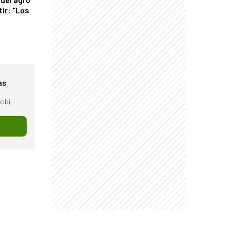
tir: "Los
"
as
cibí