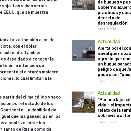
de buques y pue
 soja. Las subas serían
Gobierno acuerd
 de EEUU, que se muestra
prácticos y sus
decreto de
desregulación
hace 4 días
ían al alza también a los de
Actualidad
cista, con el dólar
Alerta por el con
leo subiendo. También
naval que impac
agro: lo que cu
e de área dado a conocer la
un buque parado
te en la intención de
peligro de que 
 presenta el cinturón maicero
pase a ser "país
ones, lo cual limitaría la
hace 4 días
Actualidad
a partir del clima cálido y seco
"Por una laja sa
ación por el estado de los
vida": el impac
 Continente. La debilidad del
relato de la ta
sobrevivió al to
 igual que las ganancias en los
hace 4 días
era positiva sobre los
ón tanto de Rusia como de