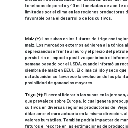
toneladas de poroto y 40 mil toneladas de aceite de
limitadas por el clima en las regiones productoras
favorable para el desarrollo de los cultivos.
Maíz (+):
Las subas en los futuros de trigo contagiar
maíz. Los mercados externos adhieren a la tónica al
depreciándose frente al euro y el precio del petró
persistiría el impacto positivo que brindó el inform
semana pasado por el USDA, cuando informó un recor
siembra de maíz en EEUU. El clima cálido y seco que
estadounidense favorece la evolución de las plantaci
posibilidad de ganancias mayores.
Trigo (+):
El cereal lideraría las subas en la jornada, 
que prevalece sobre Europa, lo cual genera preocup
cultivos en diversas regiones productoras del Viejo
dólar ante el euro actuaría en la misma dirección, al
valores bursátiles. También podría impactar de man
futuros el recorte en las estimaciones de producci