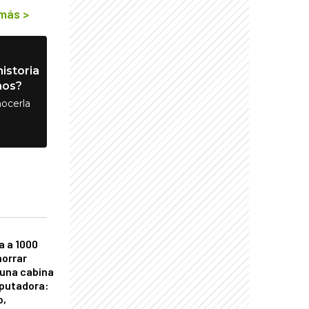
 más
>
istoria
nos?
ocerla
a a 1000
horrar
 una cabina
putadora:
o,