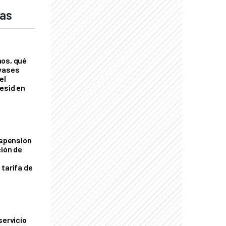
das
nos, qué
nvases
el
esid en
uspensión
ción de
 tarifa de
servicio