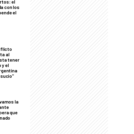
rtos: el
a con los
pende el
flicto
ta al
esta tener
 y el
Argentina
 sucio"
lvamos la
tante
mbera que
rnado