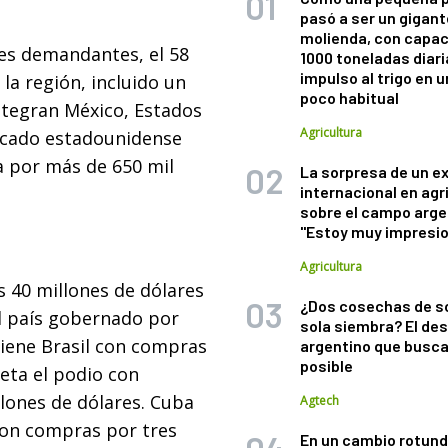
pasó a ser un gigant
molienda, con capac
les demandantes, el 58
1000 toneladas diaria
impulso al trigo en 
 la región, incluido un
poco habitual
ntegran México, Estados
Agricultura
ercado estadounidense
 por más de 650 mil
La sorpresa de un e
internacional en agr
sobre el campo arge
"Estoy muy impresi
Agricultura
 40 millones de dólares
¿Dos cosechas de s
el país gobernado por
sola siembra? El des
iene Brasil con compras
argentino que busca
posible
eta el podio con
lones de dólares. Cuba
Agtech
con compras por tres
En un cambio rotund