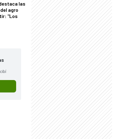
 destaca las
del agro
tir: "Los
"
as
cibí