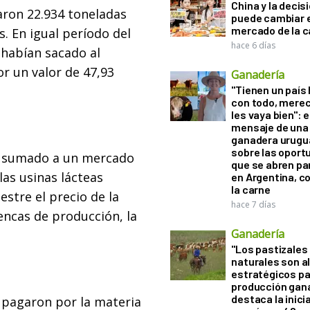
China y la decis
aron 22.934 toneladas
puede cambiar e
mercado de la c
. En igual período del
hace 6 días
 habían sacado al
r un valor de 47,93
Ganadería
"Tienen un país
con todo, mere
les vaya bien": e
mensaje de una
ganadera urugu
sobre las oport
r, sumado a un mercado
que se abren par
las usinas lácteas
en Argentina, c
la carne
stre el precio de la
hace 7 días
encas de producción, la
Ganadería
"Los pastizales
naturales son a
estratégicos pa
producción gan
destaca la inici
 pagaron por la materia