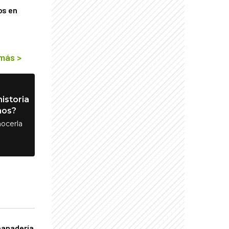
os en
 más
>
istoria
nos?
ocerla
panadería