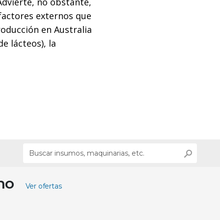
Advierte, no obstante,
factores externos que
oducción en Australia
e lácteos), la
ino
Ver ofertas