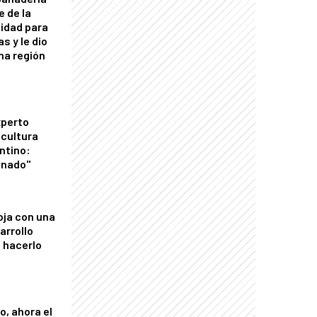
e de la
idad para
s y le dio
una región
xperto
icultura
ntino:
onado"
oja con una
arrollo
 hacerlo
o, ahora el