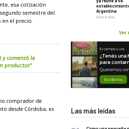
ya reúne a 46
nte, esa cotización
establecimient
Argentina
l segundo semestre del
hace 8 días
 en el precio.
Ver
El campo y vos
¿Tenés una h
i y comenzó la
para contar
ún productor”
Queremos con
Escribinos
omo comprador de
anto desde Córdoba, es
Las más leídas
Cómo una pequeña 