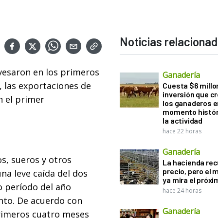
Noticias relaciona
esaron en los primeros
Ganadería
, las exportaciones de
Cuesta $6 millo
inversión que c
n el primer
los ganaderos e
momento histór
la actividad
hace 22 horas
Ganadería
os, sueros y otros
La hacienda re
precio, pero el
na leve caída del dos
ya mira el próx
o período del año
hace 24 horas
ento. De acuerdo con
Ganadería
primeros cuatro meses