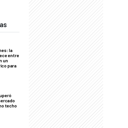
das
nes: la
rece entre
n un
ico para
cuperó
 mercado
imo techo