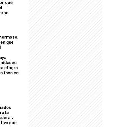
ión que
l
arne
 hermoso,
cen que
l
aya
unidades
a el agro
on foco en
liados
ra la
adera",
ativa que