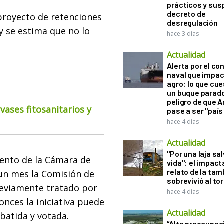
prácticos y sus
decreto de
proyecto de retenciones
desregulación
y se estima que no lo
hace 3 días
Actualidad
Alerta por el con
naval que impac
agro: lo que cu
un buque parado
peligro de que 
ases fitosanitarios y
pase a ser "país
hace 4 días
Actualidad
"Por una laja sa
mento de la Cámara de
vida": el impac
relato de la ta
un mes la Comisión de
sobrevivió al to
eviamente tratado por
hace 4 días
nces la iniciativa puede
Actualidad
batida y votada.
“Alta preocupac