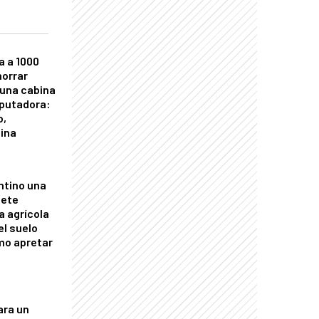
a a 1000
horrar
 una cabina
putadora:
o,
tina
ntino una
mete
a agrícola
el suelo
mo apretar
ara un