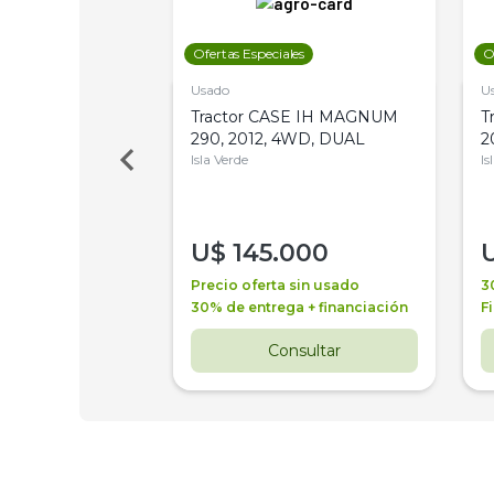
les
Ofertas Especiales
O
Usado
U
a Metalfor 7040,
Tractor CASE IH MAGNUM
T
Bot 32 Mts
290, 2012, 4WD, DUAL
2
Isla Verde
Is
000
U$
145.000
a + financiación
Precio oferta sin usado
3
 4 años
30% de entrega + financiación
F
nsultar
Consultar