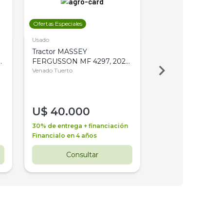
Ofertas Especiales
Ofertas Especiales
Usado
Usado
Tractor MASSEY
Tractor AGCO ALL
,
FERGUSSON MF 4297, 2020,
2003, 4WD, PA
4WD, PATON
Venado Tuerto
Venado Tuerto
U$
40.000
U$
30.000
30% de entrega + financiación
30% de entrega + 
Financialo en 4 años
Financialo en 3 a
Consultar
Consul