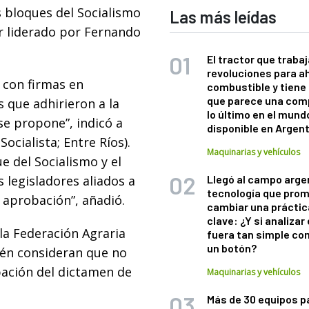
s bloques del Socialismo
Las más leídas
ur liderado por Fernando
El tractor que trabaj
revoluciones para a
 con firmas en
combustible y tiene
que parece una com
s que adhirieron a la
lo último en el mund
se propone”, indicó a
disponible en Argen
ocialista; Entre Ríos).
Maquinarias y vehículos
e del Socialismo y el
 legisladores aliados a
Llegó al campo arge
tecnología que pro
a aprobación”, añadió.
cambiar una práctic
clave: ¿Y si analizar 
la Federación Agraria
fuera tan simple co
un botón?
bién consideran que no
bación del dictamen de
Maquinarias y vehículos
Más de 30 equipos p