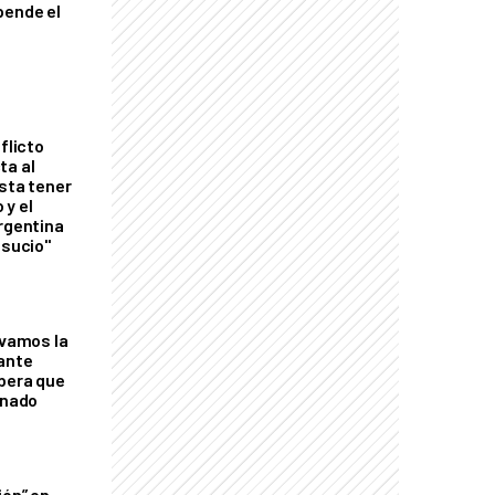
pende el
flicto
ta al
esta tener
 y el
Argentina
 sucio"
lvamos la
tante
mbera que
rnado
ión” en