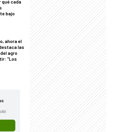
r qué cada
s
nte bajo
o, ahora el
 destaca las
del agro
tir: "Los
"
as
cibí