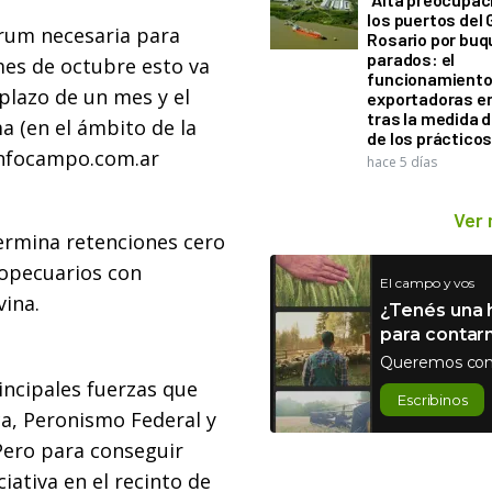
los puertos del 
órum necesaria para
Rosario por bu
parados: el
mes de octubre esto va
funcionamiento 
 plazo de un mes y el
exportadoras e
tras la medida 
a (en el ámbito de la
de los práctico
 Infocampo.com.ar
hace 5 días
Ver
ermina retenciones cero
ropecuarios con
El campo y vos
vina.
¿Tenés una h
para contar
Queremos con
incipales fuerzas que
Escribinos
ca, Peronismo Federal y
 Pero para conseguir
iativa en el recinto de