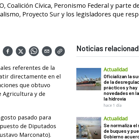
O, Coalición Cívica, Peronismo Federal y parte de
ialismo, Proyecto Sur y los legisladores que re
Noticias relaciona
ales referentes de la
Actualidad
atir directamente en el
Oficializan la s
de la desregula
nciones que obtuvo
prácticos y hay
 Agricultura y de
novedades en la
la hidrovía
hace 1 día
 agosto pasado para
Actualidad
supuesto de Diputados
Se normaliza el 
de buques y pue
 Gustavo Marconato).
Gobierno acuerd