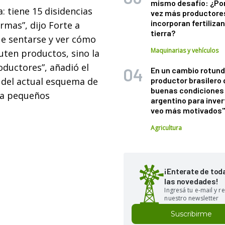
mismo desafío: ¿Po
: tiene 15 disidencias
vez más productore
incorporan fertiliza
irmas”, dijo Forte a
tierra?
ue sentarse y ver cómo
Maquinarias y vehículos
uten productos, sino la
oductores”, añadió el
En un cambio rotund
 del actual esquema de
productor brasilero
buenas condiciones 
 a pequeños
argentino para inver
veo más motivados
Agricultura
¡Enterate de tod
las novedades!
Ingresá tu e-mail y re
nuestro newsletter
Suscribirme