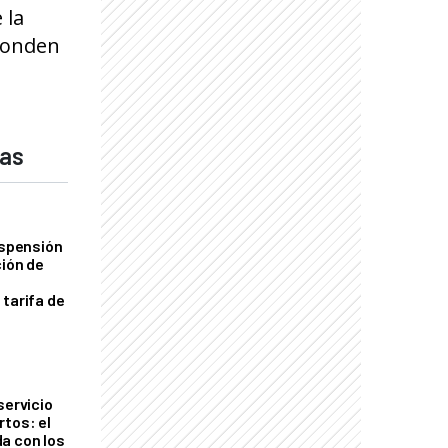
 la
sponden
das
uspensión
ción de
 tarifa de
servicio
rtos: el
a con los