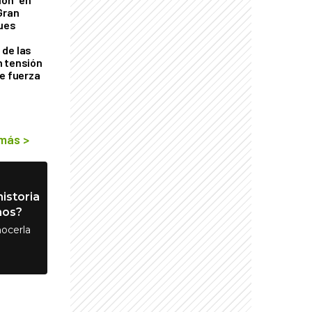
Gran
ques
de las
n tensión
de fuerza
s
 más
>
istoria
nos?
ocerla