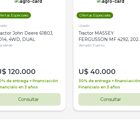
fertas Especiales
Ofertas Especiales
sado
Usado
ractor John Deere 6180J,
Tractor MASSEY
014, 4WD, DUAL
FERGUSSON MF 4292, 2020
la Verde
4WD, PATON
Venado Tuerto
U$
120.000
U$
40.000
0% de entrega + financiación
30% de entrega + financiación
inancialo en 3 años
Financialo en 3 años
Consultar
Consultar