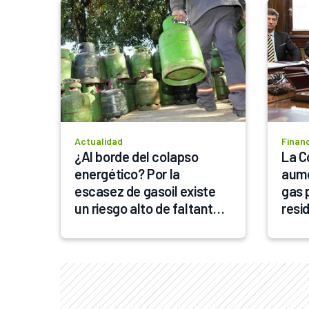
Actualidad
Finan
¿Al borde del colapso 
La C
energético? Por la 
aume
escasez de gasoil existe 
gas 
un riesgo alto de faltante 
resi
de garrafas