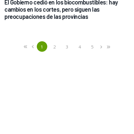
El Gobierno cedió en los biocombustibles: hay 
cambios en los cortes, pero siguen las 
preocupaciones de las provincias
Previous
First
1
2
3
4
5
«
‹
›
»
(current)
Next
Last