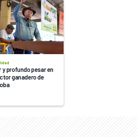
lidad
r y profundo pesar en 
ector ganadero de 
doba