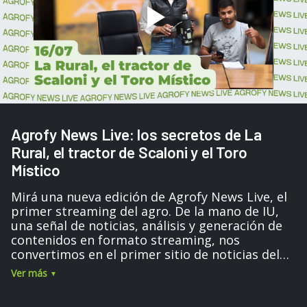
Agrofy News Live: los secretos de La
Rural, el tractor de Scaloni y el Toro
Místico
Mirá una nueva edición de Agrofy News Live, el
primer streaming del agro. De la mano de IU,
una señal de noticias, análisis y generación de
contenidos en formato streaming, nos
convertimos en el primer sitio de noticias del
campo argentino en tener nuestro propio
Ver más
programa en vivo por YouTube, Twitch e
Instagram Live. Todos los martes a las 14 se