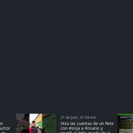
21 de Julio, 01:04 min
un
Hizo las cuentas de un flete
ductor
con #soja a Rosario y
 re
reveló cuánto queda de g