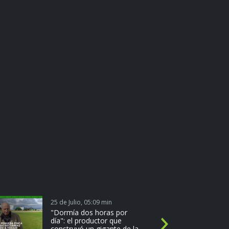
25 de Julio, 05:09 min
1
"Dormía dos horas por
día": el productor que
N
construyó un gigante de la