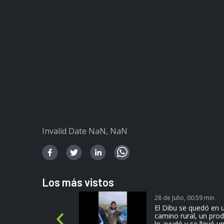
Invalid Date NaN, NaN
Los más vistos
28 de Julio, 00:59 min
más
El Dibu se quedó en 
camino rural, un pro
P
lo ayudó y se llevó un