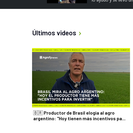
r
e
v
i
o
Últimos videos
u
s
🇧🇷 Productor de Brasil elogia al agro
argentino: "Hoy tienen más incentivos pa...