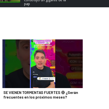
e
pap
x
t
SE VIENEN TORMENTAS FUERTES 🔴 ¿Serán
frecuentes en los próximos meses?