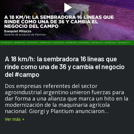
A 18 km/h: la sembradora 16 líneas que
rinde como una de 36 y cambia el negocio
del #campo
Dos empresas referentes del sector
agroindustrial argentino unieron fuerzas para
dar forma a una alianza que marca un hito en la
modernización de la maquinaria agrícola
nacional. Giorgi y Plantium anunciaron
oficialmente su asociación estratégica con el
Ver más
objetivo de desarrollar soluciones tecnológicas
de alto impacto para optimizar la eficiencia y