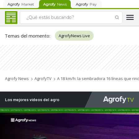
Agrofy
Market
Agrofy
News
Agrofy
Pay
Temas del momento
:
AgrofyNews Live
Agrofy News
AgrofyTV
A 18 km/h: la sembradora 16 líneas que ri
Los mejores videos del agro