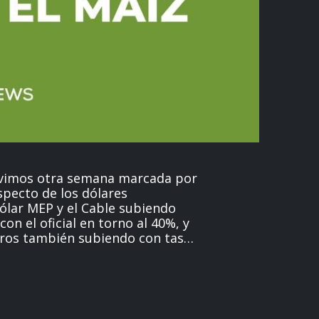
tuvimos otra semana marcada por
specto de los dólares
dólar MEP y el Cable subiendo
on el oficial en torno al 40%, y
uros también subiendo con tasas
uación en torno al 60% para los
iembre y diciembre. En el
eria de soja, con una cosecha
izada (92,2%) y un numero de
s a puerto promedio en torno a