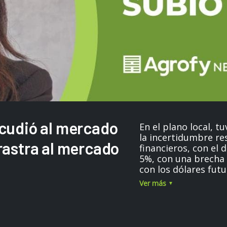
acudió al mercado
En el plano local, 
la incertidumbre re
rrastra al mercado
financieros, con el 
5%, con una brecha c
con los dólares fut
implícitas de deval
Ver más
meses de octubre, nov
plano local, en mat
prácticamente final
ingreso de camione