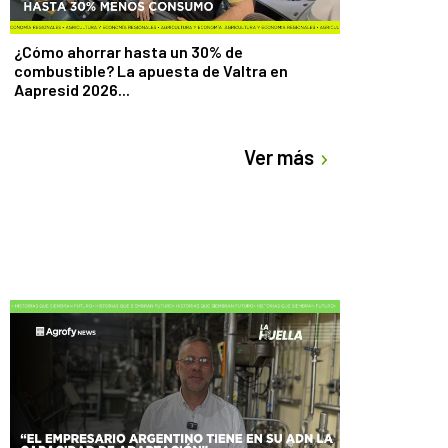
 del promedio como
traso en la cosecha gruesa, y en
l precio disponible en la plaza
¿Cómo ahorrar hasta un 30% de
icarse en $230.000, $15.000 por
combustible? La apuesta de Valtra en
 trigo para la nueva cosecha
Aapresid 2026...
s -10 US$ hasta US$ 232, lo que
nor volumen comercializado que
 ubicó en 25.000 toneladas.
Ver más
 en news.agrofy.com #soja