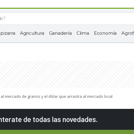
 pizarra
Agricultura
Ganadería
Clima
Economía
Agrof
ó al mercado de granos y el dólar que arrastra al mercado local
enterate de todas las novedades.