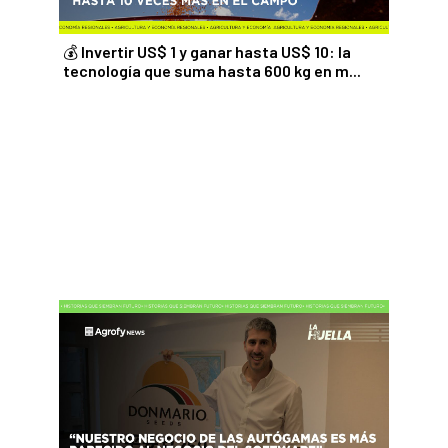
demorada respecto
consecuencia del re
línea con Chicago, e
💰 Invertir US$ 1 y ganar hasta US$ 10: la
local cedió hasta ub
tecnología que suma hasta 600 kg en m...
debajo del lunes. El
también cayó en uno
se reflejó en un me
según Sio-Granos se
Mirá la nota completa
#trigo #maíz