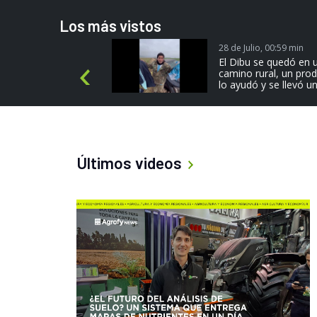
Los más vistos
28 de Julio, 00:59 min
más
El Dibu se quedó en 
camino rural, un pro
P
lo ayudó y se llevó un
r
e
v
i
o
Últimos videos
u
s