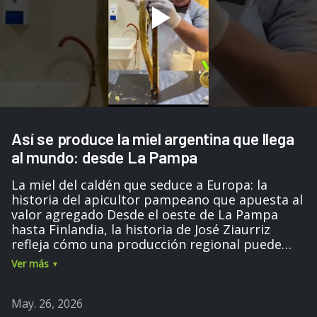
Así se produce la miel argentina que llega
al mundo: desde La Pampa
La miel del caldén que seduce a Europa: la
historia del apicultor pampeano que apuesta al
valor agregado Desde el oeste de La Pampa
hasta Finlandia, la historia de José Ziaurriz
refleja cómo una producción regional puede
transformarse en un alimento premium con
Ver más
identidad territorial, trazabilidad y potencial
exportador. NOTA COMPLETA EN
NEWS.AGROFY.COM
May. 26, 2026