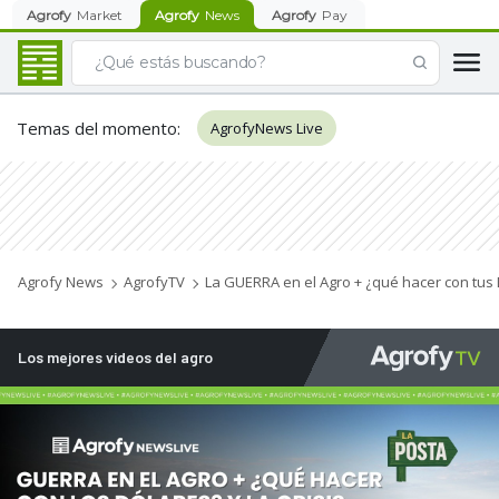
Agrofy
Market
Agrofy
News
Agrofy
Pay
Temas del momento
:
AgrofyNews Live
Agrofy News
AgrofyTV
La GUERRA en el Agro + ¿qué hacer con tus D
Los mejores videos del agro