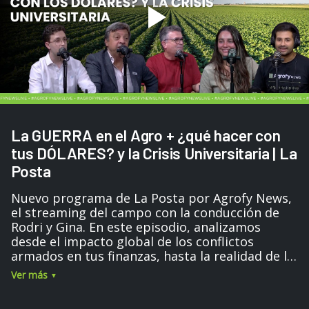
La GUERRA en el Agro + ¿qué hacer con
tus DÓLARES? y la Crisis Universitaria | La
Posta
Nuevo programa de La Posta por Agrofy News,
el streaming del campo con la conducción de
Rodri y Gina. En este episodio, analizamos
desde el impacto global de los conflictos
armados en tus finanzas, hasta la realidad de la
educación universitaria y los eventos más
Ver más
esperados del sector. 🎓 El desafío de estudiar
Agronomía: Recibimos a Pablo Palazzesi,