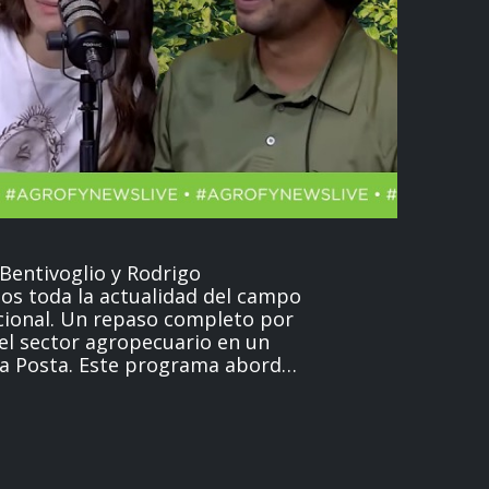
Bentivoglio y Rodrigo
os toda la actualidad del campo
completo por
del sector agropecuario en un
La Posta. Este programa aborda
nnovaciones tecnológicas
l, hasta el análisis de los
 la pasión por los caballos
e la medicina veterinaria y el
s importante del momento. 🚧