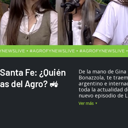
 Santa Fe: ¿Quién
De la mano de Gina 
Bonazzola, te traem
tas del Agro? 🚜
argentino e internacional. Un repaso 
toda la actualidad 
nuevo episodio de 
desde las últimas i
Ver más
presentadas en Brasi
mercados agrícolas,
criollos, el futuro d
debate logístico má