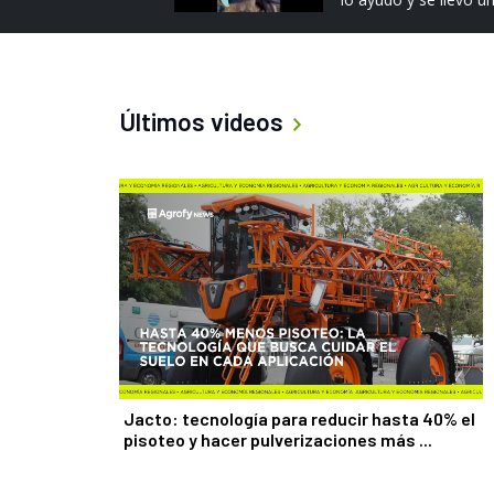
r
e
v
i
o
Últimos videos
u
s
Jacto: tecnología para reducir hasta 40% el
pisoteo y hacer pulverizaciones más ...