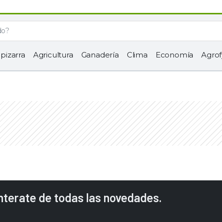
 pizarra
Agricultura
Ganadería
Clima
Economía
Agrof
enterate de todas las novedades.