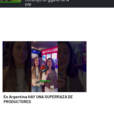
e
pap
x
t
En Argentina HAY UNA SUPERRAZA DE
PRODUCTORES