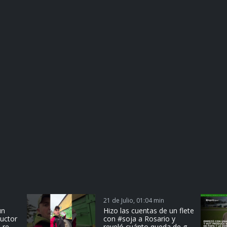
21 de Julio, 01:04 min
un
Hizo las cuentas de un flete
ductor
con #soja a Rosario y
 re
reveló cuánto queda de g