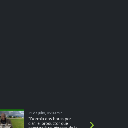
25 de Julio, 05:09 min
1
"Dormía dos horas por
día": el productor que
N
construyó un gigante de la