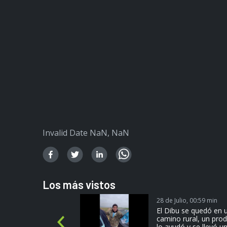
Invalid Date NaN, NaN
Los más vistos
28 de Julio, 00:59 min
más
El Dibu se quedó en 
camino rural, un pro
P
lo ayudó y se llevó un