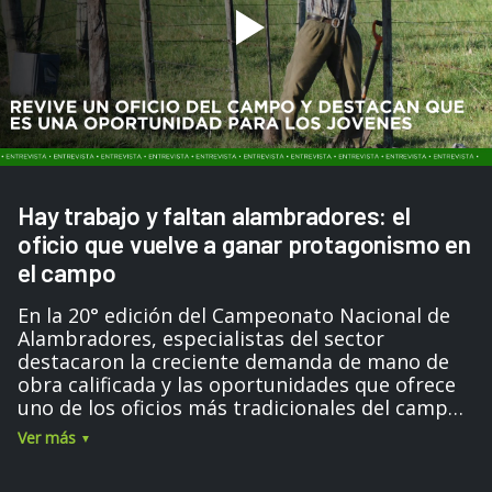
Hay trabajo y faltan alambradores: el
oficio que vuelve a ganar protagonismo en
el campo
En la 20° edición del Campeonato Nacional de
Alambradores, especialistas del sector
destacaron la creciente demanda de mano de
obra calificada y las oportunidades que ofrece
uno de los oficios más tradicionales del campo.
En esta entrevista, el asesor técnico comercial
Ver más
de Acindar y creador del Campeonato Nacional
y de la Escuela de Alambradores explica cómo