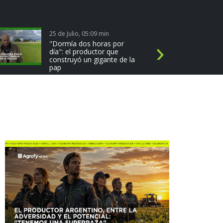
25 de Julio, 05:09 min
1
"Dormía dos horas por
día": el productor que
N
construyó un gigante de la
e
pap
x
t