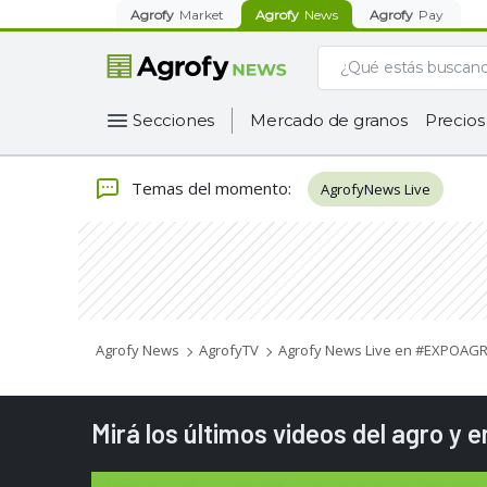
Agrofy
Market
Agrofy
News
Agrofy
Pay
Secciones
Mercado de granos
Precios
Temas del momento
:
AgrofyNews Live
Agrofy News
AgrofyTV
Agrofy News Live en #EXPOAGRO
Mirá los últimos videos del agro y 