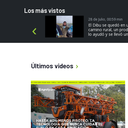
Los más vistos
28 de Julio, 00:59 min
más
El Dibu se quedó en 
camino rural, un pro
P
lo ayudó y se llevó un
r
e
v
i
o
Últimos videos
u
s