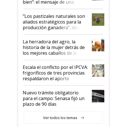
bien": el mensaje de una
ganadera uruguaya sobre las
oportunidades que se abren
"Los pastizales naturales son
para el agro en Argentina, con
aliados estratégicos para la
foco en la carne
producción ganadera", destaca
la iniciativa que ya reúne a 46
establecimientos en Argentina
La herradora del agro, la
historia de la mujer detrás de
los mejores caballos de la
Argentina y los mitos que
todavía hacen sufrir a estos
Escala el conflicto por el IPCVA:
animales: "Mientras me
frigoríficos de tres provincias
descalificaban, yo seguí
respaldaron el aporte
haciendo currículum"
obligatorio
Nuevo trámite obligatorio
para el campo: Senasa fijó un
plazo de 90 días
Ver todos los temas