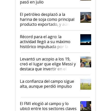
pasó en julio
El petróleo desplazó a la
harina de soja como principal
producto exportado, y aún así
el agro aportó casi seis de cada
diez dólares y sostuvo el
Récord para el agro: la
liderazgo en un semestre
actividad llegó a su máximo
récord
histórico impulsada por la
cosecha y las exportaciones
Levantó un acopio a los 19,
creó el lugar que elige Messi y
destaca que invertir en el
kirchnerismo era como "darle
plata a un hijo para droga":
La confianza del campo sigue
Juan Félix Rossetti, el libertario
alta, aunque perdió impulso
que de una dura crisis salió
más fuerte y apuesta al cambio
de Milei
El FMI elogió al campo y lo
ubicó entre los sectores claves