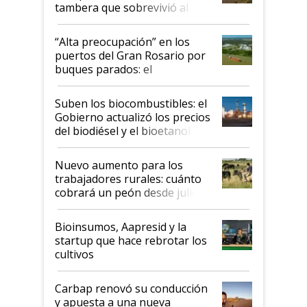
tambera que sobrevivió al
tornado
“Alta preocupación” en los
puertos del Gran Rosario por
buques parados: el
funcionamiento de las
exportadoras en tensión tras
Suben los biocombustibles: el
la medida de fuerza de los
Gobierno actualizó los precios
prácticos
del biodiésel y el bioetanol
Nuevo aumento para los
trabajadores rurales: cuánto
cobrará un peón desde julio
Bioinsumos, Aapresid y la
startup que hace rebrotar los
cultivos
Carbap renovó su conducción
y apuesta a una nueva