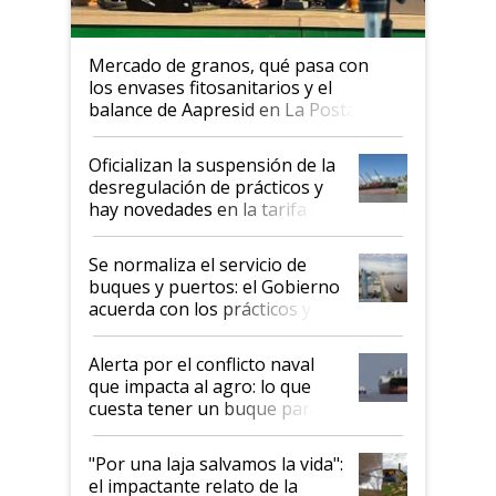
Mercado de granos, qué pasa con
los envases fitosanitarios y el
balance de Aapresid en La Posta
Oficializan la suspensión de la
desregulación de prácticos y
hay novedades en la tarifa de
la hidrovía
Se normaliza el servicio de
buques y puertos: el Gobierno
acuerda con los prácticos y
suspende el decreto de
desregulación
Alerta por el conflicto naval
que impacta al agro: lo que
cuesta tener un buque parado
y el peligro de que Argentina
pase a ser "país sucio"
"Por una laja salvamos la vida":
el impactante relato de la