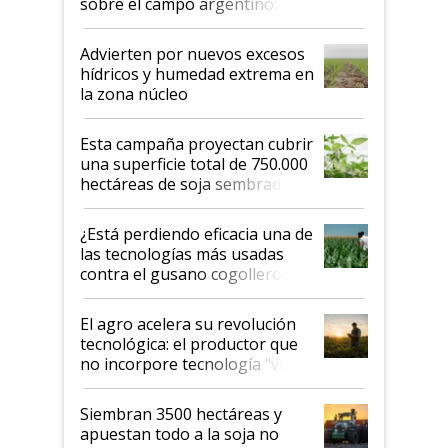
sobre el campo argentino:
"Estoy muy impresionado"
Advierten por nuevos excesos
hídricos y humedad extrema en
la zona núcleo
Esta campaña proyectan cubrir
una superficie total de 750.000
hectáreas de soja sembradas
con una nueva generación de
variedades que marcan un
¿Está perdiendo eficacia una de
salto tecnológico en genética y
las tecnologías más usadas
rendimiento
contra el gusano cogollero? El
desafío de una tecnología clave
El agro acelera su revolución
tecnológica: el productor que
no incorpore tecnología "va a
perder el tren"
Siembran 3500 hectáreas y
apuestan todo a la soja no