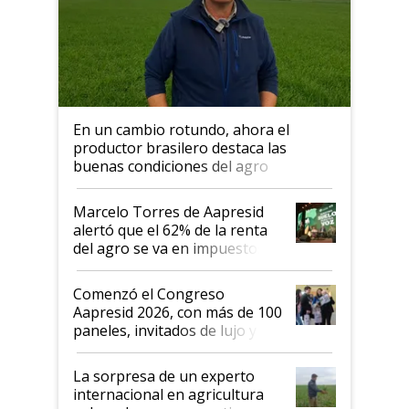
En un cambio rotundo, ahora el
productor brasilero destaca las
buenas condiciones del agro
argentino para invertir: "Los veo
más motivados"
Marcelo Torres de Aapresid
alertó que el 62% de la renta
del agro se va en impuestos:
"No es bueno que en
Argentina se sigan discutiendo
Comenzó el Congreso
las mismas cosas de hace 50
Aapresid 2026, con más de 100
años"
paneles, invitados de lujo y
todas las tendencias
La sorpresa de un experto
internacional en agricultura