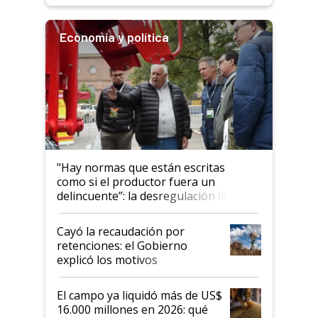
Economía y política
"Hay normas que están escritas
como si el productor fuera un
delincuente”: la desregulación llegó
al Congreso Aapresid y hasta se
habló del financiamiento al IPCVA
Cayó la recaudación por
retenciones: el Gobierno
explicó los motivos
El campo ya liquidó más de US$
16.000 millones en 2026: qué