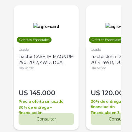
Ofertas Especiales
Ofertas Especiales
Usado
Usado
Tractor CASE IH MAGNUM
Tractor John Deere 
290, 2012, 4WD, DUAL
2014, 4WD, DUAL
Isla Verde
Isla Verde
U$
145.000
U$
120.000
Precio oferta sin usado
30% de entrega +
financiación
30% de entrega +
financiación
Financialo en 3 años
Consultar
Consultar