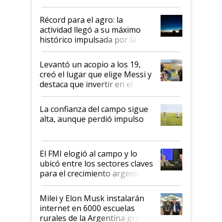
el agro aportó casi seis de cada
diez dólares y sostuvo el
Récord para el agro: la
liderazgo en un semestre
actividad llegó a su máximo
récord
histórico impulsada por la
cosecha y las exportaciones
Levantó un acopio a los 19,
creó el lugar que elige Messi y
destaca que invertir en el
kirchnerismo era como "darle
plata a un hijo para droga":
La confianza del campo sigue
Juan Félix Rossetti, el libertario
alta, aunque perdió impulso
que de una dura crisis salió
más fuerte y apuesta al cambio
de Milei
El FMI elogió al campo y lo
ubicó entre los sectores claves
para el crecimiento argentino
Milei y Elon Musk instalarán
internet en 6000 escuelas
rurales de la Argentina gracias