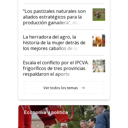
ganadera uruguaya sobre las
oportunidades que se abren
"Los pastizales naturales son
para el agro en Argentina, con
aliados estratégicos para la
foco en la carne
producción ganadera", destaca
la iniciativa que ya reúne a 46
establecimientos en Argentina
La herradora del agro, la
historia de la mujer detrás de
los mejores caballos de la
Argentina y los mitos que
todavía hacen sufrir a estos
Escala el conflicto por el IPCVA:
animales: "Mientras me
frigoríficos de tres provincias
descalificaban, yo seguí
respaldaron el aporte
haciendo currículum"
obligatorio
Ver todos los temas
Economía y política