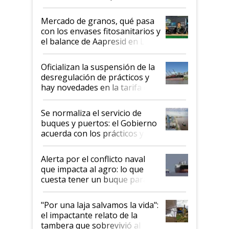
Mercado de granos, qué pasa
con los envases fitosanitarios y
el balance de Aapresid en La
Posta
Oficializan la suspensión de la
desregulación de prácticos y
hay novedades en la tarifa de
la hidrovía
Se normaliza el servicio de
buques y puertos: el Gobierno
acuerda con los prácticos y
suspende el decreto de
desregulación
Alerta por el conflicto naval
que impacta al agro: lo que
cuesta tener un buque parado
y el peligro de que Argentina
pase a ser "país sucio"
"Por una laja salvamos la vida":
el impactante relato de la
tambera que sobrevivió al