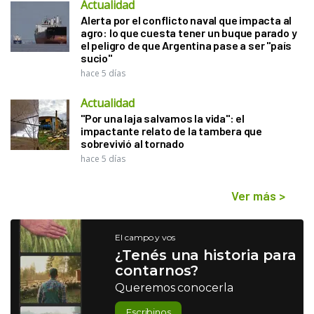
Actualidad
Alerta por el conflicto naval que impacta al
agro: lo que cuesta tener un buque parado y
el peligro de que Argentina pase a ser "país
sucio"
hace 5 días
Actualidad
"Por una laja salvamos la vida": el
impactante relato de la tambera que
sobrevivió al tornado
hace 5 días
Ver más
>
El campo y vos
¿Tenés una historia para
contarnos?
Queremos conocerla
Escribinos