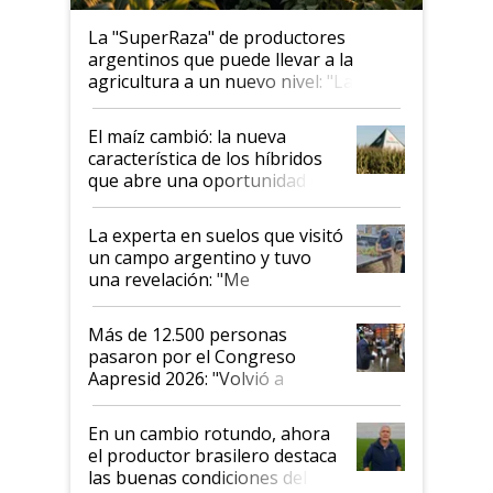
La "SuperRaza" de productores
argentinos que puede llevar a la
agricultura a un nuevo nivel: "Las
posibilidades de crecimiento son
infinitas"
El maíz cambió: la nueva
característica de los híbridos
que abre una oportunidad en
el lote
La experta en suelos que visitó
un campo argentino y tuvo
una revelación: "Me
impresionó mucho"
Más de 12.500 personas
pasaron por el Congreso
Aapresid 2026: "Volvió a
demostrar que hablar del
suelo es hablar de todo el
En un cambio rotundo, ahora
sistema productivo"
el productor brasilero destaca
las buenas condiciones del