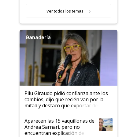
con una nueva generación de
variedades que marcan un
Ver todos los temas
salto tecnológico en genética y
rendimiento
Ganadería
Pilu Giraudo pidió confianza ante los
cambios, dijo que recién van por la
mitad y destacó que exportar dejó de
ser "para unos pocos": "Tenemos un
mandato muy claro del gobierno
Aparecen las 15 vaquillonas de
nacional"
Andrea Sarnari, pero no
encuentran explicación de