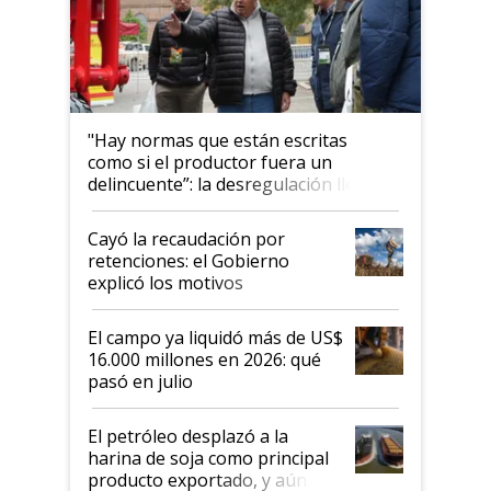
"Hay normas que están escritas
como si el productor fuera un
delincuente”: la desregulación llegó
al Congreso Aapresid y hasta se
habló del financiamiento al IPCVA
Cayó la recaudación por
retenciones: el Gobierno
explicó los motivos
El campo ya liquidó más de US$
16.000 millones en 2026: qué
pasó en julio
El petróleo desplazó a la
harina de soja como principal
producto exportado, y aún así