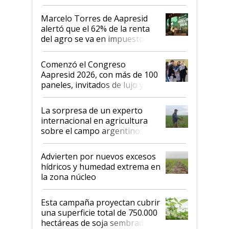
agro argentino para invertir:
"Los veo más motivados"
Marcelo Torres de Aapresid
alertó que el 62% de la renta
del agro se va en impuestos:
"No es bueno que en
Argentina se sigan discutiendo
Comenzó el Congreso
las mismas cosas de hace 50
Aapresid 2026, con más de 100
años"
paneles, invitados de lujo y
todas las tendencias
La sorpresa de un experto
internacional en agricultura
sobre el campo argentino:
"Estoy muy impresionado"
Advierten por nuevos excesos
hídricos y humedad extrema en
la zona núcleo
Esta campaña proyectan cubrir
una superficie total de 750.000
hectáreas de soja sembradas