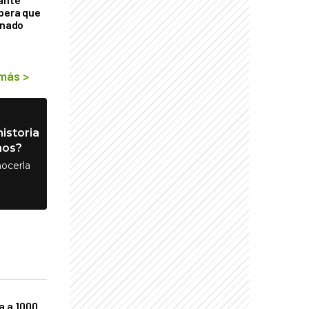
mbera que
rnado
 más
>
istoria
nos?
ocerla
a a 1000