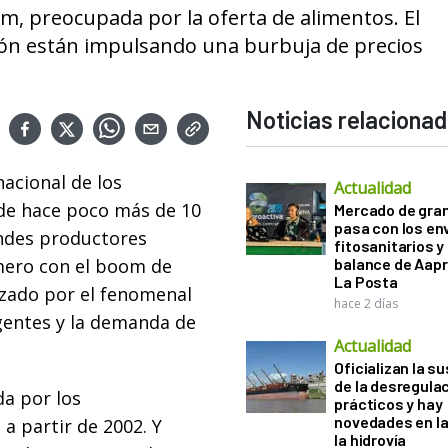
m, preocupada por la oferta de alimentos. El
ción están impulsando una burbuja de precios
Noticias relaciona
acional de los
Actualidad
de hace poco más de 10
Mercado de gra
pasa con los e
andes productores
fitosanitarios y 
mero con el boom de
balance de Aapr
La Posta
rizado por el fenomenal
hace 2 días
gentes y la demanda de
Actualidad
Oficializan la s
de la desregula
da por los
prácticos y hay
novedades en la
a partir de 2002. Y
la hidrovía