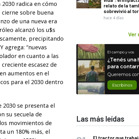
 a 2030 radica en cómo
relato de la ta
sobrevivió al to
e cierne sobre buena
hace 4 días
enzo de una nueva era
róleo alcanzó los u$s
Ver
ruscamente, precipitando
 Y agrega: “nuevas
El campo y vos
lador en cuanto a las
¿Tenés una h
a creciente escasez de
para contar
cen aumentos en el
Queremos con
icos para el 2030 dentro
Escribinos
e 2030 se presenta el
on su secuela de
Las más leídas
 los movimientos de
sta un 180% más, el
El tractor que trabaj