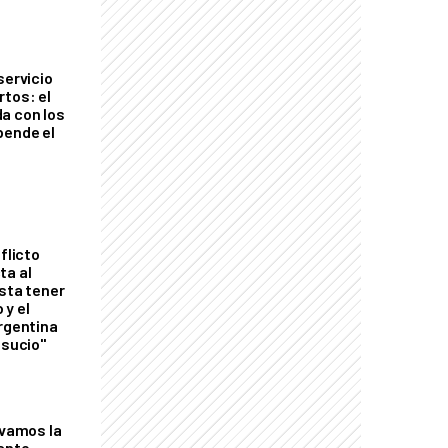
servicio
rtos: el
a con los
pende el
flicto
ta al
esta tener
 y el
Argentina
 sucio"
lvamos la
tante