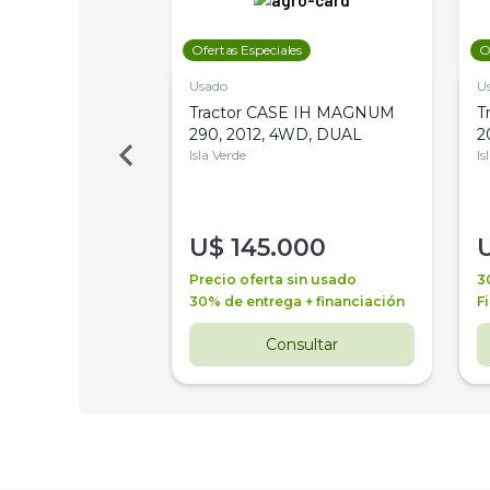
les
Ofertas Especiales
O
Usado
U
a Metalfor 7040,
Tractor CASE IH MAGNUM
T
Bot 32 Mts
290, 2012, 4WD, DUAL
2
Isla Verde
Is
000
U$
145.000
a + financiación
Precio oferta sin usado
3
 4 años
30% de entrega + financiación
F
nsultar
Consultar