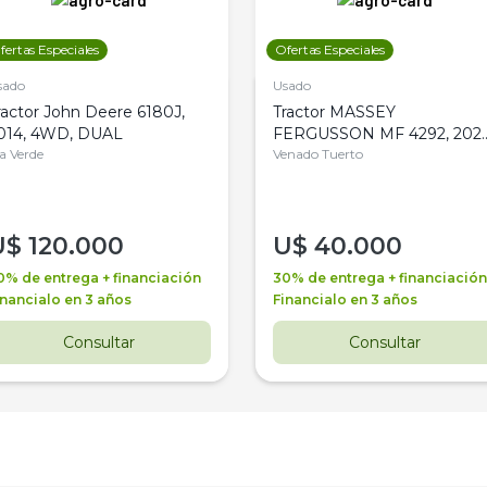
fertas Especiales
Ofertas Especiales
sado
Usado
ractor John Deere 6180J,
Tractor MASSEY
014, 4WD, DUAL
FERGUSSON MF 4292, 2020
la Verde
4WD, PATON
Venado Tuerto
U$
120.000
U$
40.000
0% de entrega + financiación
30% de entrega + financiación
inancialo en 3 años
Financialo en 3 años
Consultar
Consultar