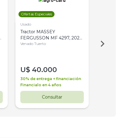
Ofertas Especiales
Ofertas Especiales
Usado
Usado
Tractor MASSEY
Tractor AGCO ALL
,
FERGUSSON MF 4297, 2020,
2003, 4WD, PA
4WD, PATON
Venado Tuerto
Venado Tuerto
U$
40.000
U$
30.000
30% de entrega + financiación
30% de entrega + 
Financialo en 4 años
Financialo en 3 a
Consultar
Consul