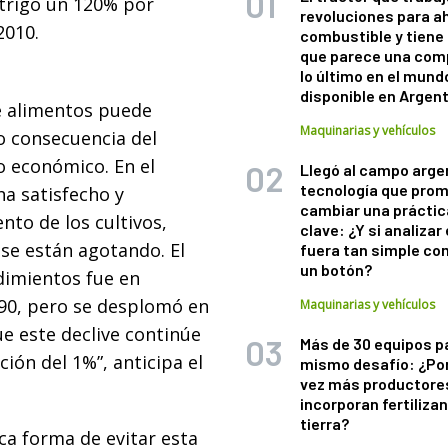
 trigo un 120% por
revoluciones para a
2010.
combustible y tiene
que parece una com
lo último en el mund
disponible en Argen
e alimentos puede
Maquinarias y vehículos
 consecuencia del
lo económico. En el
Llegó al campo arge
tecnología que pro
ha satisfecho y
cambiar una práctic
to de los cultivos,
clave: ¿Y si analizar 
 se están agotando. El
fuera tan simple co
un botón?
dimientos fue en
990, pero se desplomó en
Maquinarias y vehículos
ue este declive continúe
Más de 30 equipos p
ión del 1%”, anticipa el
mismo desafío: ¿Po
vez más productore
incorporan fertiliza
tierra?
ca forma de evitar esta