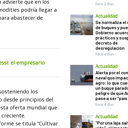
 advierte que en los
hace 2 días
odities podría llegar a
Actualidad
para abastecer de
Se normaliza el 
de buques y pue
Gobierno acuerd
prácticos y sus
decreto de
desregulación
hace 4 días
essi: el empresario
Actualidad
Alerta por el con
naval que impac
agro: lo que cu
un buque parado
 sosteniendo los
peligro de que 
pase a ser "país
o desde principios del
hace 4 días
esta oferta mundial que
 creciente.
Actualidad
forme se titula “Cultivar
"Por una laja sa
vida": el impac