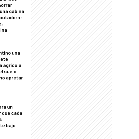
horrar
 una cabina
putadora:
o,
tina
ntino una
mete
a agrícola
el suelo
mo apretar
ara un
r qué cada
s
nte bajo