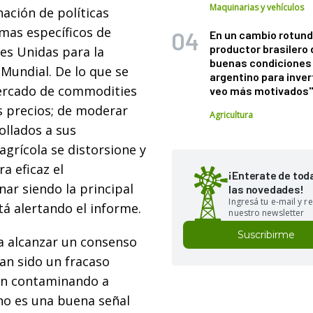
Maquinarias y vehículos
ación de políticas
amas específicos de
En un cambio rotund
productor brasilero
es Unidas para la
buenas condiciones 
 Mundial. De lo que se
argentino para inver
 mercado de commodities
veo más motivados
os precios; de moderar
Agricultura
ollados a sus
agrícola se distorsione y
a eficaz el
¡Enterate de tod
ar siendo la principal
las novedades!
Ingresá tu e-mail y re
tá alertando el informe.
nuestro newsletter
Suscribirme
a alcanzar un consenso
an sido un fracaso
en contaminando a
 no es una buena señal