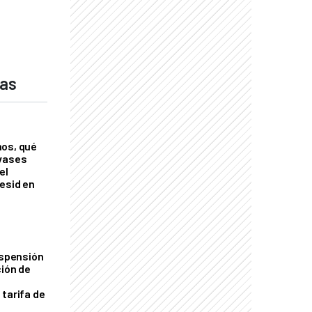
das
nos, qué
nvases
el
esid en
uspensión
ción de
 tarifa de