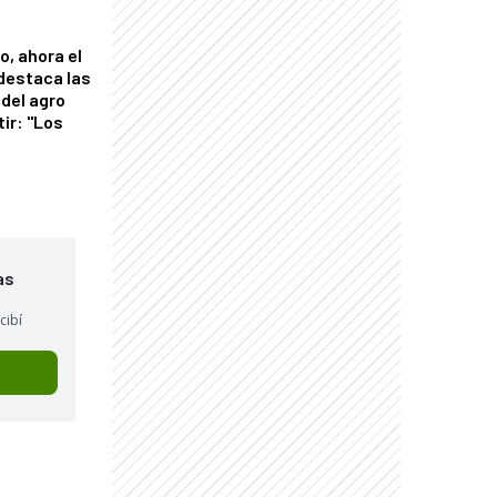
o, ahora el
 destaca las
del agro
tir: "Los
"
as
cibí