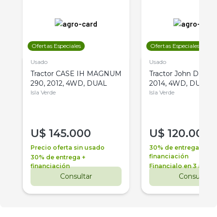
Ofertas Especiales
Ofertas Especiales
Usado
Usado
Tractor CASE IH MAGNUM
Tractor John Deere 
290, 2012, 4WD, DUAL
2014, 4WD, DUAL
Isla Verde
Isla Verde
U$
145.000
U$
120.000
Precio oferta sin usado
30% de entrega +
financiación
30% de entrega +
financiación
Financialo en 3 años
Consultar
Consultar