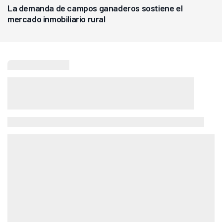
La demanda de campos ganaderos sostiene el
mercado inmobiliario rural
Seguí leyendo
Agricultura
La "SuperRaza" de productores
argentinos que puede llevar a la
agricultura a un nuevo nivel: "Las