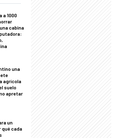
a a 1000
horrar
 una cabina
putadora:
o,
tina
ntino una
mete
a agrícola
el suelo
mo apretar
ara un
r qué cada
s