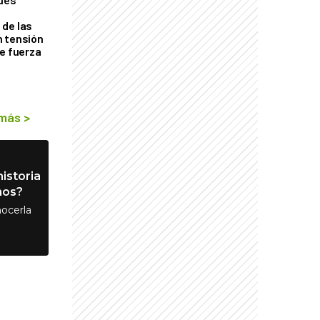
de las
n tensión
de fuerza
s
 más
>
istoria
nos?
ocerla