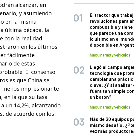
odrán alcanzar, en
cenario, y asumiendo
El tractor que trabaj
do en la misma
revoluciones para a
combustible y tiene
a última década, la
que parece una com
e con la realidad
lo último en el mund
disponible en Argen
straron en los últimos
er fácilmente
Maquinarias y vehículos
ario de estas
Llegó al campo arge
mprobable. El consenso
tecnología que pro
cambiar una práctic
eros es que China se
clave: ¿Y si analizar 
o menos impresionante
fuera tan simple co
, en la que su tasa
un botón?
% a un 14,2%, alcanzando
Maquinarias y vehículos
s, de acuerdo con los
Más de 30 equipos p
mismo desafío: ¿Po
vez más productore