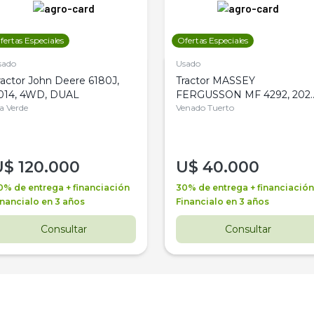
fertas Especiales
Ofertas Especiales
sado
Usado
ractor John Deere 6180J,
Tractor MASSEY
014, 4WD, DUAL
FERGUSSON MF 4292, 2020
la Verde
4WD, PATON
Venado Tuerto
U$
120.000
U$
40.000
0% de entrega + financiación
30% de entrega + financiación
inancialo en 3 años
Financialo en 3 años
Consultar
Consultar