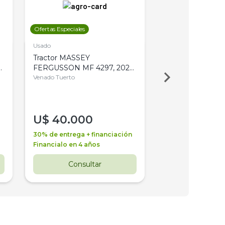
Ofertas Especiales
Ofertas Especiales
Usado
Usado
Tractor MASSEY
Tractor AGCO ALL
,
FERGUSSON MF 4297, 2020,
2003, 4WD, PA
4WD, PATON
Venado Tuerto
Venado Tuerto
U$
40.000
U$
30.000
30% de entrega + financiación
30% de entrega + 
Financialo en 4 años
Financialo en 3 a
Consultar
Consul