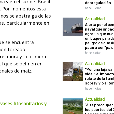
a y en el sur del Brasil
desregulación
o. Por momentos esta
hace 3 días
nos se abstraiga de las
Actualidad
as, particularmente en
Alerta por el con
naval que impac
agro: lo que cu
un buque parado
que se encuentra
peligro de que 
pase a ser "país
monitoreado
hace 4 días
re ahora y la primera
l que se definen en
Actualidad
"Por una laja sa
onales de maíz.
vida": el impac
relato de la ta
sobrevivió al to
hace 4 días
Actualidad
ases fitosanitarios y
“Alta preocupac
los puertos del 
Rosario por bu