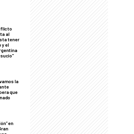
flicto
ta al
esta tener
 y el
Argentina
 sucio"
lvamos la
tante
mbera que
rnado
ión” en
Gran
ques