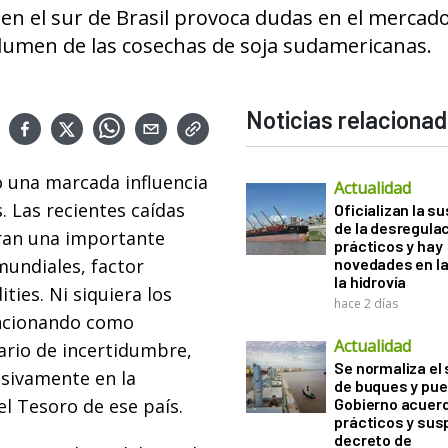
 en el sur de Brasil provoca dudas en el mercad
olumen de las cosechas de soja sudamericanas.
Noticias relaciona
o una marcada influencia
Actualidad
. Las recientes caídas
Oficializan la s
de la desregula
eran una importante
prácticos y hay
mundiales, factor
novedades en la
la hidrovía
ies. Ni siquiera los
hace 2 días
uncionando como
Actualidad
ario de incertidumbre,
Se normaliza el 
usivamente en la
de buques y pue
l Tesoro de ese país.
Gobierno acuerd
prácticos y sus
decreto de