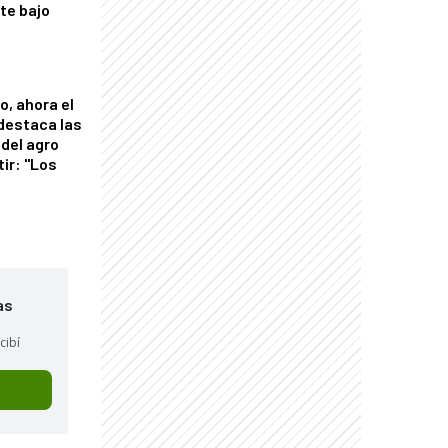
nte bajo
o, ahora el
 destaca las
del agro
tir: "Los
"
as
cibí