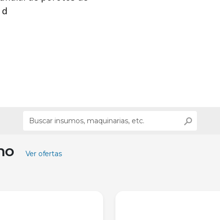
 d
ino
Ver ofertas