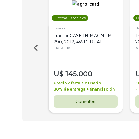
les
Ofertas Especiales
O
Usado
U
a Metalfor 7040,
Tractor CASE IH MAGNUM
T
Bot 32 Mts
290, 2012, 4WD, DUAL
2
Isla Verde
Is
000
U$
145.000
a + financiación
Precio oferta sin usado
3
 4 años
30% de entrega + financiación
F
nsultar
Consultar