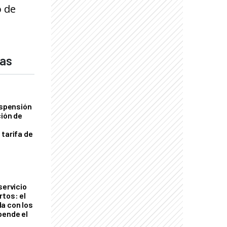
o de
das
uspensión
ción de
 tarifa de
servicio
rtos: el
a con los
pende el