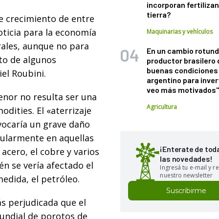
incorporan fertiliza
tierra?
e crecimiento de entre
oticia para la economía
Maquinarias y vehículos
rales, aunque no para
En un cambio rotund
nto de algunos
productor brasilero
buenas condiciones 
el Roubini.
argentino para inver
veo más motivados
enor no resulta ser una
Agricultura
dities. El «aterrizaje
vocaría un grave daño
cularmente en aquellas
¡Enterate de tod
acero, el cobre y varios
las novedades!
én se vería afectado el
Ingresá tu e-mail y re
nuestro newsletter
edida, el petróleo.
Suscribirme
ás perjudicada que el
undial de porotos de