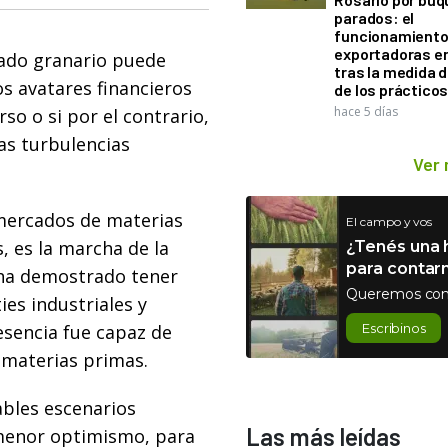
parados: el
funcionamiento 
exportadoras e
cado granario puede
tras la medida 
s avatares financieros
de los práctico
hace 5 días
so o si por el contrario,
las turbulencias
Ver
mercados de materias
El campo y vos
, es la marcha de la
¿Tenés una h
para contar
 ha demostrado tener
Queremos con
s industriales y
resencia fue capaz de
Escribinos
 materias primas.
ables escenarios
Las más leídas
 menor optimismo, para