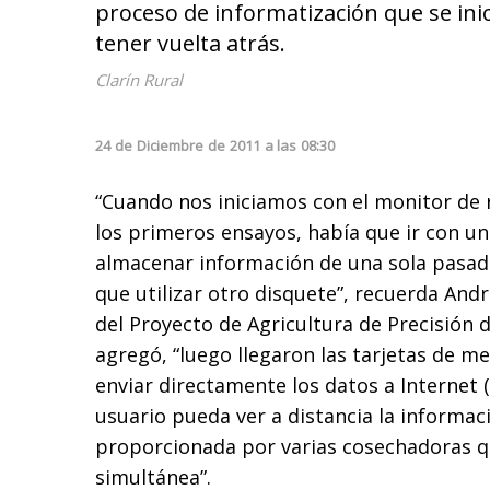
proceso de informatización que se ini
tener vuelta atrás.
Clarín Rural
24
de
Diciembre
de
2011
a las
08:30
“Cuando nos iniciamos con el monitor de 
los primeros ensayos, había que ir con u
almacenar información de una sola pasada
que utilizar otro disquete”, recuerda And
del Proyecto de Agricultura de Precisión 
agregó, “luego llegaron las tarjetas de m
enviar directamente los datos a Internet (
usuario pueda ver a distancia la informac
proporcionada por varias cosechadoras 
simultánea”.