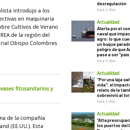
desregulación
lista introdujo a los
hace 2 días
ectivas en maquinaria
Actualidad
obre Cultivos de Verano
Alerta por el con
naval que impac
REA de la región del
agro: lo que cu
trial Obispo Colombres
un buque parado
peligro de que 
pase a ser "país
hace 3 días
Actualidad
"Por una laja sa
vida": el impac
ases fitosanitarios y
relato de la ta
sobrevivió al to
hace 3 días
Actualidad
una de la compañía
“Alta preocupac
nd (EE.UU.). Esta
los puertos del 