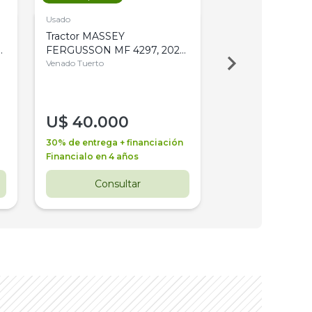
Usado
Usado
Tractor MASSEY
Tractor AGCO ALL
,
FERGUSSON MF 4297, 2020,
2003, 4WD, PA
4WD, PATON
Venado Tuerto
Venado Tuerto
U$
40.000
U$
30.000
30% de entrega + financiación
30% de entrega + 
Financialo en 4 años
Financialo en 3 a
Consultar
Consul