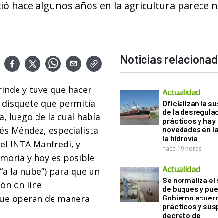
ció hace algunos años en la agricultura parece 
Noticias relaciona
rinde y tuve que hacer
Actualidad
n disquete que permitía
Oficializan la s
de la desregula
, luego de la cual había
prácticos y hay
rés Méndez, especialista
novedades en la
la hidrovía
del INTA Manfredi, y
hace 19 horas
emoria y hoy es posible
Actualidad
“a la nube”) para que un
Se normaliza el 
ión on line
de buques y pue
que operan de manera
Gobierno acuerd
prácticos y sus
decreto de