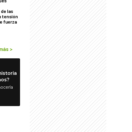
ques
de las
n tensión
de fuerza
s
 más
>
istoria
nos?
ocerla