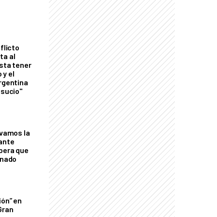
flicto
ta al
esta tener
 y el
Argentina
 sucio"
lvamos la
tante
mbera que
rnado
ión” en
Gran