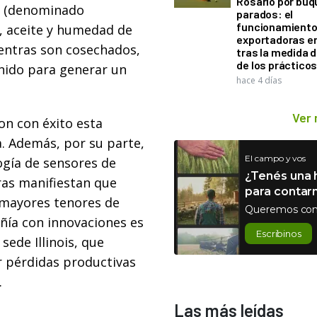
Rosario por bu
os (denominado
parados: el
funcionamiento 
, aceite y humedad de
exportadoras e
ientras son cosechados,
tras la medida 
de los práctico
nido para generar un
hace 4 días
Ver
on con éxito esta
. Además, por su parte,
El campo y vos
logía de sensores de
¿Tenés una h
ras manifiestan que
para contar
 mayores tenores de
Queremos con
añía con innovaciones es
Escribinos
sede Illinois, que
r pérdidas productivas
.
Las más leídas