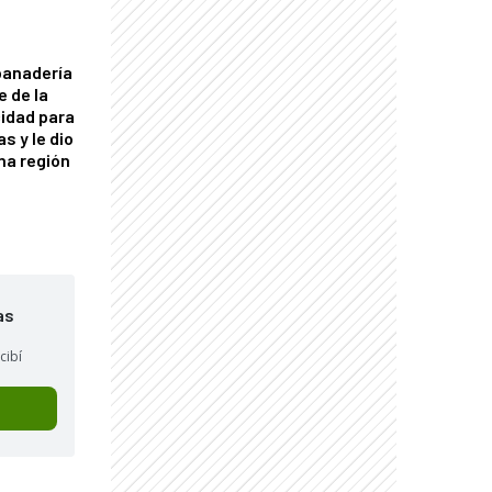
panadería
e de la
idad para
s y le dio
una región
as
cibí