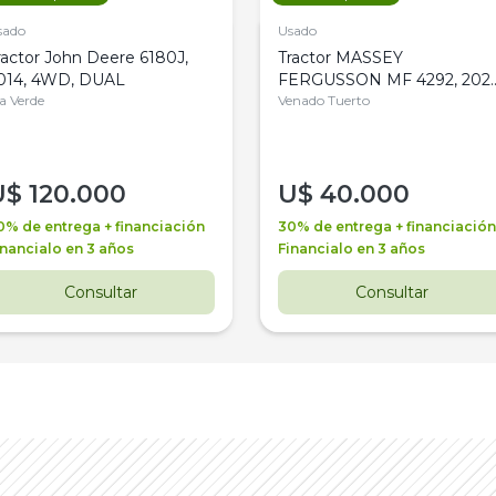
sado
Usado
ractor John Deere 6180J,
Tractor MASSEY
014, 4WD, DUAL
FERGUSSON MF 4292, 2020
la Verde
4WD, PATON
Venado Tuerto
U$
120.000
U$
40.000
0% de entrega + financiación
30% de entrega + financiación
inancialo en 3 años
Financialo en 3 años
Consultar
Consultar