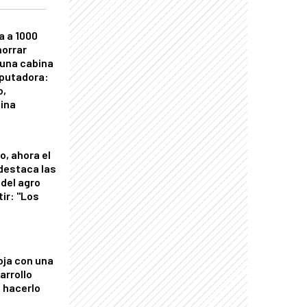
a a 1000
horrar
 una cabina
putadora:
o,
tina
o, ahora el
 destaca las
del agro
tir: "Los
"
oja con una
arrollo
 hacerlo