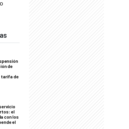
no
das
uspensión
ción de
 tarifa de
servicio
rtos: el
a con los
pende el