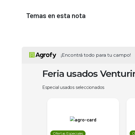
Temas en esta nota
¡Encontrá todo para tu campo!
Feria usados Ventur
Especial usados seleccionados
les
Ofertas Especiales
O