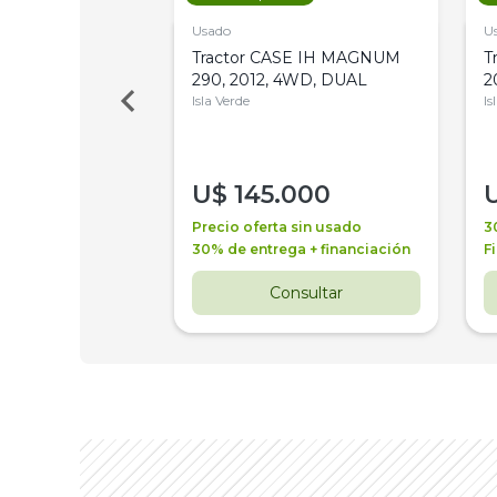
Usado
U
a Metalfor 7040,
Tractor CASE IH MAGNUM
T
Bot 32 Mts
290, 2012, 4WD, DUAL
2
Isla Verde
Is
000
U$
145.000
a + financiación
Precio oferta sin usado
3
 4 años
30% de entrega + financiación
F
nsultar
Consultar