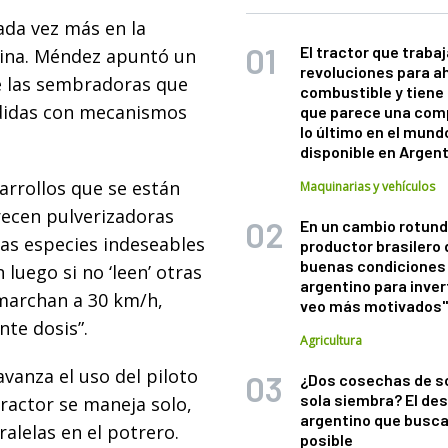
ada vez más en la
El tractor que trabaj
tina. Méndez apuntó un
revoluciones para a
de las sembradoras que
combustible y tiene
edidas con mecanismos
que parece una com
lo último en el mund
disponible en Argen
sarrollos que se están
Maquinarias y vehículos
frecen pulverizadoras
En un cambio rotund
as especies indeseables
productor brasilero
buenas condiciones 
 luego si no ‘leen’ otras
argentino para inver
marchan a 30 km/h,
veo más motivados
nte dosis”.
Agricultura
avanza el uso del piloto
¿Dos cosechas de s
sola siembra? El des
tractor se maneja solo,
argentino que busca
alelas en el potrero.
posible