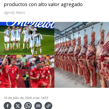
productos con alto valor agregado
Agrofy News
10
de
Julio
de
2026
a las
14:53