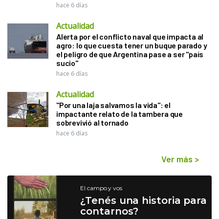
hace 6 días
Actualidad
Alerta por el conflicto naval que impacta al
agro: lo que cuesta tener un buque parado y
el peligro de que Argentina pase a ser "país
sucio"
hace 6 días
Actualidad
"Por una laja salvamos la vida": el
impactante relato de la tambera que
sobrevivió al tornado
hace 6 días
Ver más
>
El campo y vos
¿Tenés una historia para
contarnos?