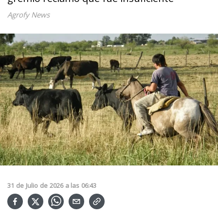
Agrofy News
31
de
Julio
de
2026
a las
06:43