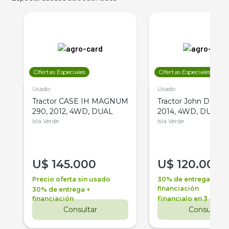
Ofertas Especiales
Ofertas Especiales
Usado
Usado
Tractor CASE IH MAGNUM
Tractor John Deere 
290, 2012, 4WD, DUAL
2014, 4WD, DUAL
Isla Verde
Isla Verde
U$
145.000
U$
120.000
Precio oferta sin usado
30% de entrega +
financiación
30% de entrega +
financiación
Financialo en 3 años
Consultar
Consultar