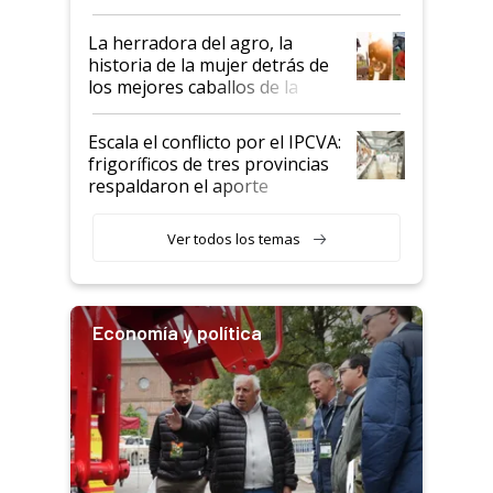
la iniciativa que ya reúne a 46
establecimientos en Argentina
La herradora del agro, la
historia de la mujer detrás de
los mejores caballos de la
Argentina y los mitos que
todavía hacen sufrir a estos
Escala el conflicto por el IPCVA:
animales: "Mientras me
frigoríficos de tres provincias
descalificaban, yo seguí
respaldaron el aporte
haciendo currículum"
obligatorio
Ver todos los temas
Economía y política