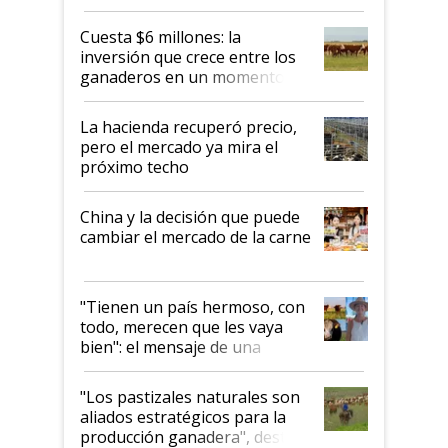
toca a algún productor”
Cuesta $6 millones: la
inversión que crece entre los
ganaderos en un momento
histórico para la actividad
La hacienda recuperó precio,
pero el mercado ya mira el
próximo techo
China y la decisión que puede
cambiar el mercado de la carne
"Tienen un país hermoso, con
todo, merecen que les vaya
bien": el mensaje de una
ganadera uruguaya sobre las
oportunidades que se abren
"Los pastizales naturales son
para el agro en Argentina, con
aliados estratégicos para la
foco en la carne
producción ganadera", destaca