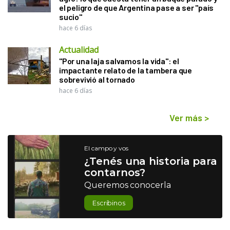
el peligro de que Argentina pase a ser "país
sucio"
hace 6 días
Actualidad
"Por una laja salvamos la vida": el
impactante relato de la tambera que
sobrevivió al tornado
hace 6 días
Ver más
>
El campo y vos
¿Tenés una historia para
contarnos?
Queremos conocerla
Escribinos