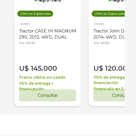
Ofertas Especiales
Ofertas Especiales
Usado
Usado
Tractor CASE IH MAGNUM
Tractor John Deere 
290, 2012, 4WD, DUAL
2014, 4WD, DUAL
Isla Verde
Isla Verde
U$
145.000
U$
120.000
Precio oferta sin usado
30% de entrega +
financiación
30% de entrega +
financiación
Financialo en 3 años
Consultar
Consultar