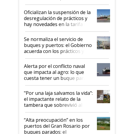
Posta
Oficializan la suspensión de la
desregulación de prácticos y
hay novedades en la tarifa de
la hidrovía
Se normaliza el servicio de
buques y puertos: el Gobierno
acuerda con los prácticos y
suspende el decreto de
desregulación
Alerta por el conflicto naval
que impacta al agro: lo que
cuesta tener un buque parado
y el peligro de que Argentina
pase a ser "país sucio"
"Por una laja salvamos la vida":
el impactante relato de la
tambera que sobrevivió al
tornado
“Alta preocupación” en los
puertos del Gran Rosario por
buques parados: el