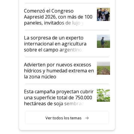
"No es bueno que en
Argentina se sigan discutiendo
Comenzó el Congreso
las mismas cosas de hace 50
Aapresid 2026, con más de 100
años"
paneles, invitados de lujo y
todas las tendencias
La sorpresa de un experto
internacional en agricultura
sobre el campo argentino:
"Estoy muy impresionado"
Advierten por nuevos excesos
hídricos y humedad extrema en
la zona núcleo
Esta campaña proyectan cubrir
una superficie total de 750.000
hectáreas de soja sembradas
con una nueva generación de
variedades que marcan un
Ver todos los temas
salto tecnológico en genética y
rendimiento