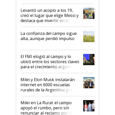
cosecha y las exportaciones
Levantó un acopio a los 19,
creó el lugar que elige Messi y
destaca que invertir en el
kirchnerismo era como "darle
plata a un hijo para droga":
La confianza del campo sigue
Juan Félix Rossetti, el libertario
alta, aunque perdió impulso
que de una dura crisis salió
más fuerte y apuesta al cambio
de Milei
El FMI elogió al campo y lo
ubicó entre los sectores claves
para el crecimiento argentino
Milei y Elon Musk instalarán
internet en 6000 escuelas
rurales de la Argentina gracias
a un acuerdo con Starlink
Milei en La Rural: el campo
apoyó el rumbo, pero sin
renunciar al reclamo por las