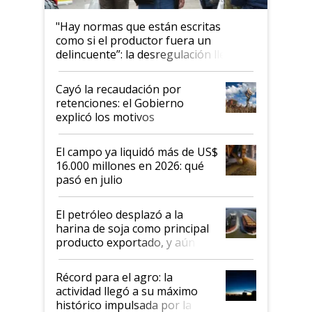
"Hay normas que están escritas
como si el productor fuera un
delincuente”: la desregulación llegó
al Congreso Aapresid y hasta se
habló del financiamiento al IPCVA
Cayó la recaudación por
retenciones: el Gobierno
explicó los motivos
El campo ya liquidó más de US$
16.000 millones en 2026: qué
pasó en julio
El petróleo desplazó a la
harina de soja como principal
producto exportado, y aún así
el agro aportó casi seis de cada
diez dólares y sostuvo el
Récord para el agro: la
liderazgo en un semestre
actividad llegó a su máximo
récord
histórico impulsada por la