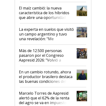
posibilidades de crecimiento son
infinitas"
El maíz cambió: la nueva
característica de los híbridos
que abre una oportunidad en
el lote
La experta en suelos que visitó
un campo argentino y tuvo
una revelación: "Me
impresionó mucho"
Más de 12.500 personas
pasaron por el Congreso
Aapresid 2026: "Volvió a
demostrar que hablar del
suelo es hablar de todo el
En un cambio rotundo, ahora
sistema productivo"
el productor brasilero destaca
las buenas condiciones del
agro argentino para invertir:
"Los veo más motivados"
Marcelo Torres de Aapresid
alertó que el 62% de la renta
del agro se va en impuestos: