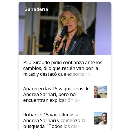
Ganadería
Pilu Giraudo pidió confianza ante los
cambios, dijo que recién van por la
mitad y destacó que exportar dejó de
ser "para unos pocos": "Tenemos un
mandato muy claro del gobierno
Aparecen las 15 vaquillonas de
nacional"
Andrea Sarnari, pero no
encuentran explicación de
cómo llegaron allí
Robaron 15 vaquillonas a
Andrea Sarnari y comenzó la
búsqueda: “Todos los días le