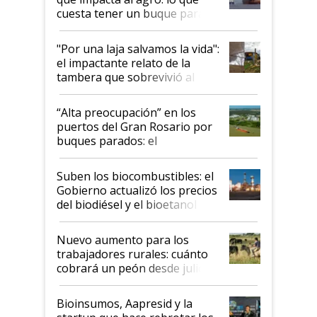
cuesta tener un buque parado
y el peligro de que Argentina
pase a ser "país sucio"
"Por una laja salvamos la vida":
el impactante relato de la
tambera que sobrevivió al
tornado
“Alta preocupación” en los
puertos del Gran Rosario por
buques parados: el
funcionamiento de las
exportadoras en tensión tras
Suben los biocombustibles: el
la medida de fuerza de los
Gobierno actualizó los precios
prácticos
del biodiésel y el bioetanol
Nuevo aumento para los
trabajadores rurales: cuánto
cobrará un peón desde julio
Bioinsumos, Aapresid y la