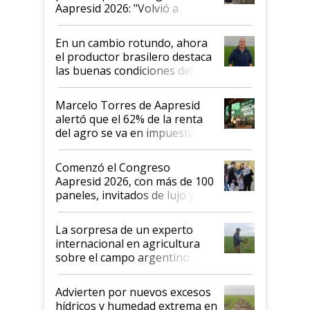
Aapresid 2026: "Volvió a
demostrar que hablar del
suelo es hablar de todo el
En un cambio rotundo, ahora
sistema productivo"
el productor brasilero destaca
las buenas condiciones del
agro argentino para invertir:
"Los veo más motivados"
Marcelo Torres de Aapresid
alertó que el 62% de la renta
del agro se va en impuestos:
"No es bueno que en
Argentina se sigan discutiendo
Comenzó el Congreso
las mismas cosas de hace 50
Aapresid 2026, con más de 100
años"
paneles, invitados de lujo y
todas las tendencias
La sorpresa de un experto
internacional en agricultura
sobre el campo argentino:
"Estoy muy impresionado"
Advierten por nuevos excesos
hídricos y humedad extrema en