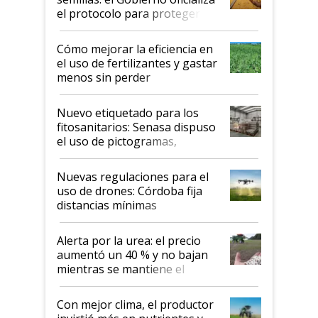
el protocolo para proteger la
propiedad intelectual
Cómo mejorar la eficiencia en
el uso de fertilizantes y gastar
menos sin perder
productividad en la campaña
fina
Nuevo etiquetado para los
fitosanitarios: Senasa dispuso
el uso de pictogramas,
palabras de advertencia e
indicaciones
Nuevas regulaciones para el
uso de drones: Córdoba fija
distancias mínimas
Alerta por la urea: el precio
aumentó un 40 % y no bajan
mientras se mantiene el
conflicto en Medio Oriente
Con mejor clima, el productor