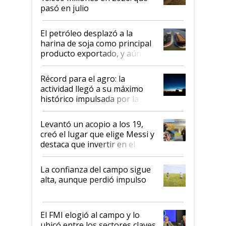
pasó en julio
El petróleo desplazó a la
harina de soja como principal
producto exportado, y aún así
el agro aportó casi seis de cada
diez dólares y sostuvo el
Récord para el agro: la
liderazgo en un semestre
actividad llegó a su máximo
récord
histórico impulsada por la
cosecha y las exportaciones
Levantó un acopio a los 19,
creó el lugar que elige Messi y
destaca que invertir en el
kirchnerismo era como "darle
plata a un hijo para droga":
La confianza del campo sigue
Juan Félix Rossetti, el libertario
alta, aunque perdió impulso
que de una dura crisis salió
más fuerte y apuesta al cambio
de Milei
El FMI elogió al campo y lo
ubicó entre los sectores claves