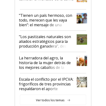
"Tienen un país hermoso, con
todo, merecen que les vaya
bien": el mensaje de una
ganadera uruguaya sobre las
oportunidades que se abren
"Los pastizales naturales son
para el agro en Argentina, con
aliados estratégicos para la
foco en la carne
producción ganadera", destaca
la iniciativa que ya reúne a 46
establecimientos en Argentina
La herradora del agro, la
historia de la mujer detrás de
los mejores caballos de la
Argentina y los mitos que
todavía hacen sufrir a estos
Escala el conflicto por el IPCVA:
animales: "Mientras me
frigoríficos de tres provincias
descalificaban, yo seguí
respaldaron el aporte
haciendo currículum"
obligatorio
Ver todos los temas