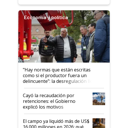
Economía y política
"Hay normas que están escritas
como si el productor fuera un
delincuente”: la desregulación llegó
al Congreso Aapresid y hasta se
habló del financiamiento al IPCVA
Cayó la recaudación por
retenciones: el Gobierno
explicó los motivos
El campo ya liquidó más de US$
16.000 millones en 2026: qué