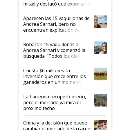
mitad y destacó que exportar dejó de
ser "para unos pocos": "Tenemos un
mandato muy claro del gobierno
Aparecen las 15 vaquillonas de
nacional"
Andrea Sarnari, pero no
encuentran explicación de
cómo llegaron allí
Robaron 15 vaquillonas a
Andrea Sarnari y comenzó la
búsqueda: “Todos los días le
toca a algún productor”
Cuesta $6 millones: la
inversión que crece entre los
ganaderos en un momento
histórico para la actividad
La hacienda recuperó precio,
pero el mercado ya mira el
próximo techo
China y la decisión que puede
cambiar el mercado de la carne