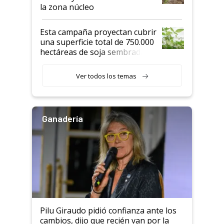
la zona núcleo
Esta campaña proyectan cubrir
una superficie total de 750.000
hectáreas de soja sembradas
con una nueva generación de
variedades que marcan un
Ver todos los temas
salto tecnológico en genética y
rendimiento
Ganadería
Pilu Giraudo pidió confianza ante los
cambios, dijo que recién van por la