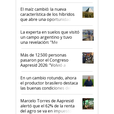
posibilidades de crecimiento son
infinitas"
El maíz cambió: la nueva
característica de los híbridos
que abre una oportunidad en
el lote
La experta en suelos que visitó
un campo argentino y tuvo
una revelación: "Me
impresionó mucho"
Más de 12.500 personas
pasaron por el Congreso
Aapresid 2026: "Volvió a
demostrar que hablar del
suelo es hablar de todo el
En un cambio rotundo, ahora
sistema productivo"
el productor brasilero destaca
las buenas condiciones del
agro argentino para invertir:
"Los veo más motivados"
Marcelo Torres de Aapresid
alertó que el 62% de la renta
del agro se va en impuestos: