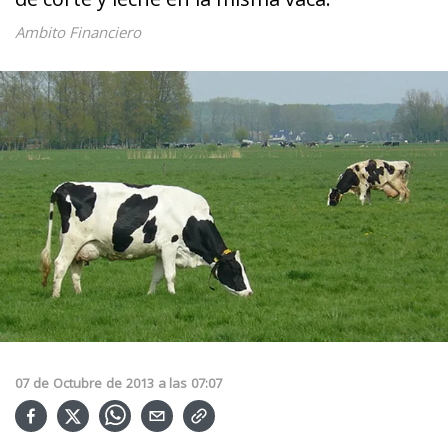
Ambito Financiero
07
de
Octubre
de
2013
a las
07:07