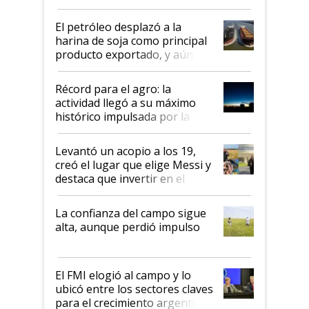
El petróleo desplazó a la
harina de soja como principal
producto exportado, y aún así
el agro aportó casi seis de cada
diez dólares y sostuvo el
Récord para el agro: la
liderazgo en un semestre
actividad llegó a su máximo
récord
histórico impulsada por la
cosecha y las exportaciones
Levantó un acopio a los 19,
creó el lugar que elige Messi y
destaca que invertir en el
kirchnerismo era como "darle
plata a un hijo para droga":
La confianza del campo sigue
Juan Félix Rossetti, el libertario
alta, aunque perdió impulso
que de una dura crisis salió
más fuerte y apuesta al cambio
de Milei
El FMI elogió al campo y lo
ubicó entre los sectores claves
para el crecimiento argentino