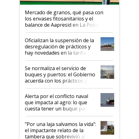
Mercado de granos, qué pasa con
los envases fitosanitarios y el
balance de Aapresid en La Posta
Oficializan la suspensión de la
desregulación de prácticos y
hay novedades en la tarifa de
la hidrovía
Se normaliza el servicio de
buques y puertos: el Gobierno
acuerda con los prácticos y
suspende el decreto de
desregulación
Alerta por el conflicto naval
que impacta al agro: lo que
cuesta tener un buque parado
y el peligro de que Argentina
pase a ser "país sucio"
"Por una laja salvamos la vida":
el impactante relato de la
tambera que sobrevivió al