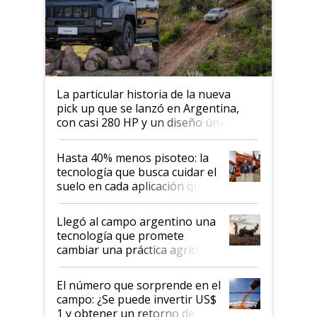
La particular historia de la nueva
pick up que se lanzó en Argentina,
con casi 280 HP y un diseño único: a
cuánto se vende
Hasta 40% menos pisoteo: la
tecnología que busca cuidar el
suelo en cada aplicación que
llevó Jacto al Congreso
Aapresid 2026
Llegó al campo argentino una
tecnología que promete
cambiar una práctica agrícola
clave: ¿Y si analizar el suelo
fuera tan simple como apretar
El número que sorprende en el
un botón?
campo: ¿Se puede invertir US$
1 y obtener un retorno de