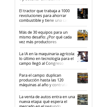
hasta US$ 10 en agricultura?
El tractor que trabaja a 1000
revoluciones para ahorrar
combustible y tiene una cabina
que parece una computadora:
lo último en el mundo,
Más de 30 equipos para un
disponible en Argentina
mismo desafío: ¿Por qué cada
vez más productores
incorporan fertilizante bajo
tierra?
La IA en la maquinaria agrícola:
lo último en tecnología para el
campo llegó al Congreso
Aapresid 2026
Para el campo: duplican
producción hasta las 120
máquinas al año y contratan
especialistas de la industria
automotriz para lograrlo
La venta de autos entra en una
nueva etapa: qué espera el
mercado en el segundo