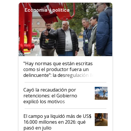
Economía y política
"Hay normas que están escritas
como si el productor fuera un
delincuente”: la desregulación llegó
al Congreso Aapresid y hasta se
habló del financiamiento al IPCVA
Cayó la recaudación por
retenciones: el Gobierno
explicó los motivos
El campo ya liquidó más de US$
16.000 millones en 2026: qué
pasó en julio