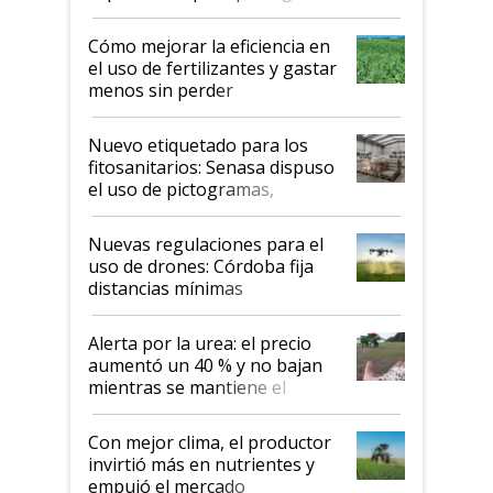
propiedad intelectual
Cómo mejorar la eficiencia en
el uso de fertilizantes y gastar
menos sin perder
productividad en la campaña
fina
Nuevo etiquetado para los
fitosanitarios: Senasa dispuso
el uso de pictogramas,
palabras de advertencia e
indicaciones
Nuevas regulaciones para el
uso de drones: Córdoba fija
distancias mínimas
Alerta por la urea: el precio
aumentó un 40 % y no bajan
mientras se mantiene el
conflicto en Medio Oriente
Con mejor clima, el productor
invirtió más en nutrientes y
empujó el mercado