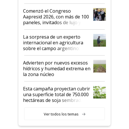
"No es bueno que en
Argentina se sigan discutiendo
Comenzó el Congreso
las mismas cosas de hace 50
Aapresid 2026, con más de 100
años"
paneles, invitados de lujo y
todas las tendencias
La sorpresa de un experto
internacional en agricultura
sobre el campo argentino:
"Estoy muy impresionado"
Advierten por nuevos excesos
hídricos y humedad extrema en
la zona núcleo
Esta campaña proyectan cubrir
una superficie total de 750.000
hectáreas de soja sembradas
con una nueva generación de
variedades que marcan un
Ver todos los temas
salto tecnológico en genética y
rendimiento