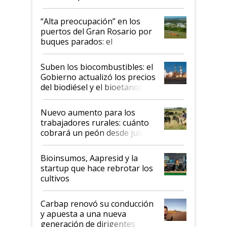
tornado
“Alta preocupación” en los
puertos del Gran Rosario por
buques parados: el
funcionamiento de las
exportadoras en tensión tras
Suben los biocombustibles: el
la medida de fuerza de los
Gobierno actualizó los precios
prácticos
del biodiésel y el bioetanol
Nuevo aumento para los
trabajadores rurales: cuánto
cobrará un peón desde julio
Bioinsumos, Aapresid y la
startup que hace rebrotar los
cultivos
Carbap renovó su conducción
y apuesta a una nueva
generación de dirigentes