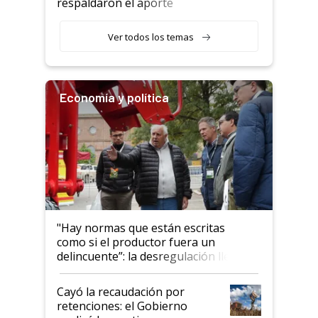
respaldaron el aporte
haciendo currículum"
obligatorio
Ver todos los temas
Economía y política
"Hay normas que están escritas
como si el productor fuera un
delincuente”: la desregulación llegó
al Congreso Aapresid y hasta se
habló del financiamiento al IPCVA
Cayó la recaudación por
retenciones: el Gobierno