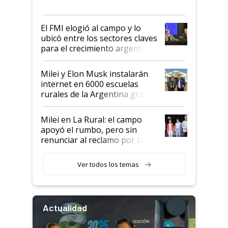
más fuerte y apuesta al cambio
de Milei
El FMI elogió al campo y lo
ubicó entre los sectores claves
para el crecimiento argentino
Milei y Elon Musk instalarán
internet en 6000 escuelas
rurales de la Argentina gracias
a un acuerdo con Starlink
Milei en La Rural: el campo
apoyó el rumbo, pero sin
renunciar al reclamo por las
retenciones
Ver todos los temas
Actualidad