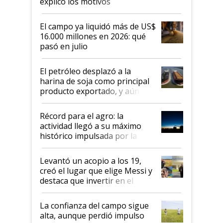
explicó los motivos
El campo ya liquidó más de US$
16.000 millones en 2026: qué
pasó en julio
El petróleo desplazó a la
harina de soja como principal
producto exportado, y aún así
el agro aportó casi seis de cada
diez dólares y sostuvo el
Récord para el agro: la
liderazgo en un semestre
actividad llegó a su máximo
récord
histórico impulsada por la
cosecha y las exportaciones
Levantó un acopio a los 19,
creó el lugar que elige Messi y
destaca que invertir en el
kirchnerismo era como "darle
plata a un hijo para droga":
La confianza del campo sigue
Juan Félix Rossetti, el libertario
alta, aunque perdió impulso
que de una dura crisis salió