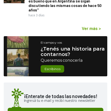
es bueno que en Argentina se sigan
discutiendo las mismas cosas de hace 50
años"
hace 3 días
Ver más
>
El campo y vos
¿Tenés una historia para
contarnos?
Queremos conocerla
Escribinos
¡Enterate de todas las novedades!
Ingresá tu e-mail y recibí nuestro newsletter