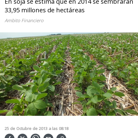
En soja se estima que en 2014 se sembrarán
33,95 millones de hectáreas
Ambito Financiero
25
de
Octubre
de
2013
a las
08:18