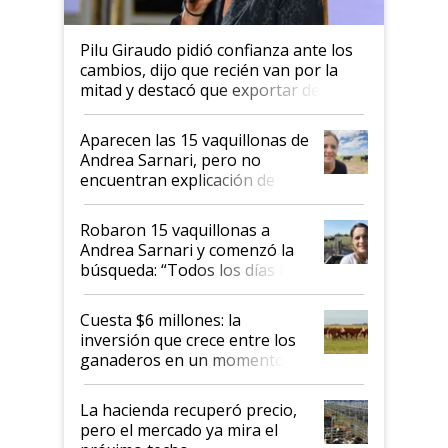
Pilu Giraudo pidió confianza ante los
cambios, dijo que recién van por la
mitad y destacó que exportar dejó de
ser "para unos pocos": "Tenemos un
mandato muy claro del gobierno
Aparecen las 15 vaquillonas de
nacional"
Andrea Sarnari, pero no
encuentran explicación de
cómo llegaron allí
Robaron 15 vaquillonas a
Andrea Sarnari y comenzó la
búsqueda: “Todos los días le
toca a algún productor”
Cuesta $6 millones: la
inversión que crece entre los
ganaderos en un momento
histórico para la actividad
La hacienda recuperó precio,
pero el mercado ya mira el