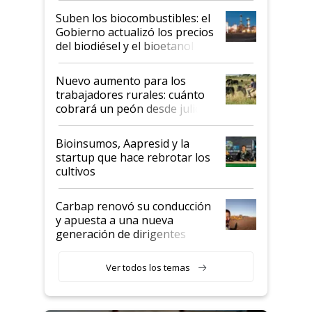
exportadoras en tensión tras
Suben los biocombustibles: el
la medida de fuerza de los
Gobierno actualizó los precios
prácticos
del biodiésel y el bioetanol
Nuevo aumento para los
trabajadores rurales: cuánto
cobrará un peón desde julio
Bioinsumos, Aapresid y la
startup que hace rebrotar los
cultivos
Carbap renovó su conducción
y apuesta a una nueva
generación de dirigentes
rurales
Ver todos los temas