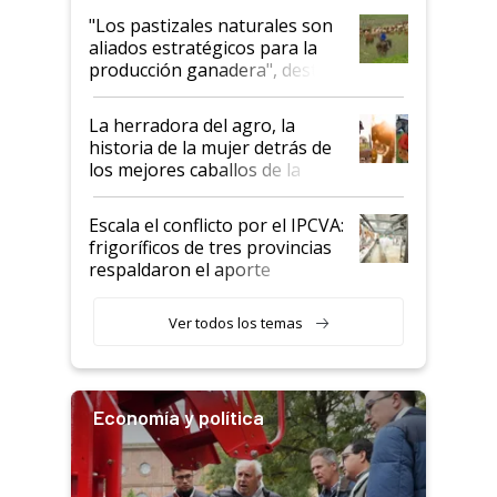
oportunidades que se abren
"Los pastizales naturales son
para el agro en Argentina, con
aliados estratégicos para la
foco en la carne
producción ganadera", destaca
la iniciativa que ya reúne a 46
establecimientos en Argentina
La herradora del agro, la
historia de la mujer detrás de
los mejores caballos de la
Argentina y los mitos que
todavía hacen sufrir a estos
Escala el conflicto por el IPCVA:
animales: "Mientras me
frigoríficos de tres provincias
descalificaban, yo seguí
respaldaron el aporte
haciendo currículum"
obligatorio
Ver todos los temas
Economía y política