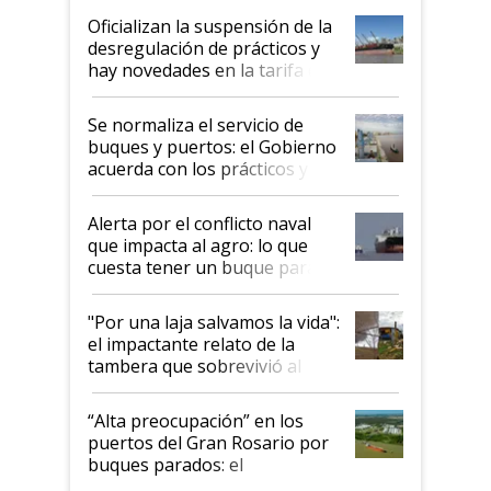
Oficializan la suspensión de la
desregulación de prácticos y
hay novedades en la tarifa de
la hidrovía
Se normaliza el servicio de
buques y puertos: el Gobierno
acuerda con los prácticos y
suspende el decreto de
desregulación
Alerta por el conflicto naval
que impacta al agro: lo que
cuesta tener un buque parado
y el peligro de que Argentina
pase a ser "país sucio"
"Por una laja salvamos la vida":
el impactante relato de la
tambera que sobrevivió al
tornado
“Alta preocupación” en los
puertos del Gran Rosario por
buques parados: el
funcionamiento de las