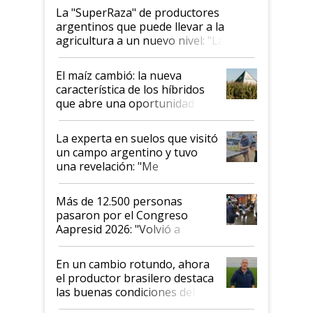
La "SuperRaza" de productores
argentinos que puede llevar a la
agricultura a un nuevo nivel: "Las
posibilidades de crecimiento son
infinitas"
El maíz cambió: la nueva
característica de los híbridos
que abre una oportunidad en
el lote
La experta en suelos que visitó
un campo argentino y tuvo
una revelación: "Me
impresionó mucho"
Más de 12.500 personas
pasaron por el Congreso
Aapresid 2026: "Volvió a
demostrar que hablar del
suelo es hablar de todo el
En un cambio rotundo, ahora
sistema productivo"
el productor brasilero destaca
las buenas condiciones del
agro argentino para invertir: