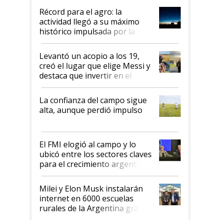
diez dólares y sostuvo el
Récord para el agro: la
liderazgo en un semestre
actividad llegó a su máximo
récord
histórico impulsada por la
cosecha y las exportaciones
Levantó un acopio a los 19,
creó el lugar que elige Messi y
destaca que invertir en el
kirchnerismo era como "darle
plata a un hijo para droga":
La confianza del campo sigue
Juan Félix Rossetti, el libertario
alta, aunque perdió impulso
que de una dura crisis salió
más fuerte y apuesta al cambio
de Milei
El FMI elogió al campo y lo
ubicó entre los sectores claves
para el crecimiento argentino
Milei y Elon Musk instalarán
internet en 6000 escuelas
rurales de la Argentina gracias
a un acuerdo con Starlink