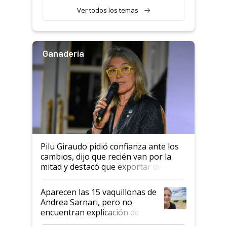
variedades que marcan un
Ver todos los temas
salto tecnológico en genética y
rendimiento
Ganadería
Pilu Giraudo pidió confianza ante los
cambios, dijo que recién van por la
mitad y destacó que exportar dejó de
ser "para unos pocos": "Tenemos un
mandato muy claro del gobierno
Aparecen las 15 vaquillonas de
nacional"
Andrea Sarnari, pero no
encuentran explicación de
cómo llegaron allí