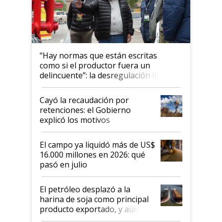
"Hay normas que están escritas
como si el productor fuera un
delincuente”: la desregulación llegó
al Congreso Aapresid y hasta se
habló del financiamiento al IPCVA
Cayó la recaudación por
retenciones: el Gobierno
explicó los motivos
El campo ya liquidó más de US$
16.000 millones en 2026: qué
pasó en julio
El petróleo desplazó a la
harina de soja como principal
producto exportado, y aún así
el agro aportó casi seis de cada