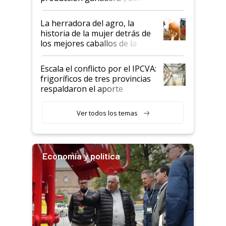
la iniciativa que ya reúne a 46
establecimientos en Argentina
La herradora del agro, la
historia de la mujer detrás de
los mejores caballos de la
Argentina y los mitos que
todavía hacen sufrir a estos
Escala el conflicto por el IPCVA:
animales: "Mientras me
frigoríficos de tres provincias
descalificaban, yo seguí
respaldaron el aporte
haciendo currículum"
obligatorio
Ver todos los temas
Economía y política