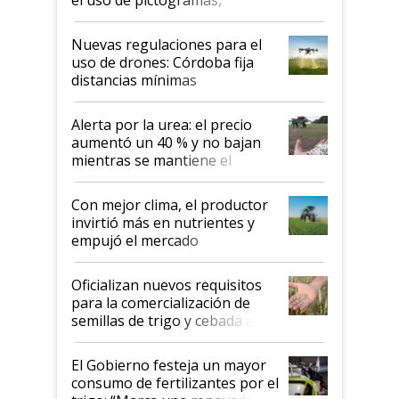
el uso de pictogramas,
palabras de advertencia e
indicaciones
Nuevas regulaciones para el
uso de drones: Córdoba fija
distancias mínimas
Alerta por la urea: el precio
aumentó un 40 % y no bajan
mientras se mantiene el
conflicto en Medio Oriente
Con mejor clima, el productor
invirtió más en nutrientes y
empujó el mercado
Oficializan nuevos requisitos
para la comercialización de
semillas de trigo y cebada a
granel
El Gobierno festeja un mayor
consumo de fertilizantes por el