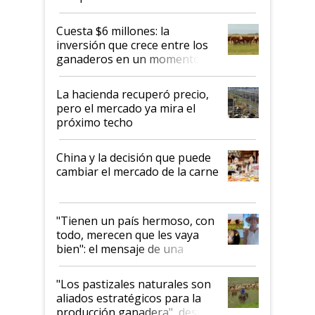
toca a algún productor”
Cuesta $6 millones: la
inversión que crece entre los
ganaderos en un momento
histórico para la actividad
La hacienda recuperó precio,
pero el mercado ya mira el
próximo techo
China y la decisión que puede
cambiar el mercado de la carne
"Tienen un país hermoso, con
todo, merecen que les vaya
bien": el mensaje de una
ganadera uruguaya sobre las
oportunidades que se abren
"Los pastizales naturales son
para el agro en Argentina, con
aliados estratégicos para la
foco en la carne
producción ganadera", destaca