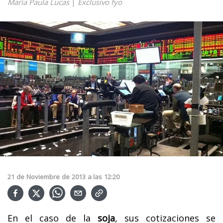
María Paula Lucas
|
Exclusivo fyo
21
de
Noviembre
de
2013
a las
12:20
En el caso de la
soja
, sus cotizaciones se