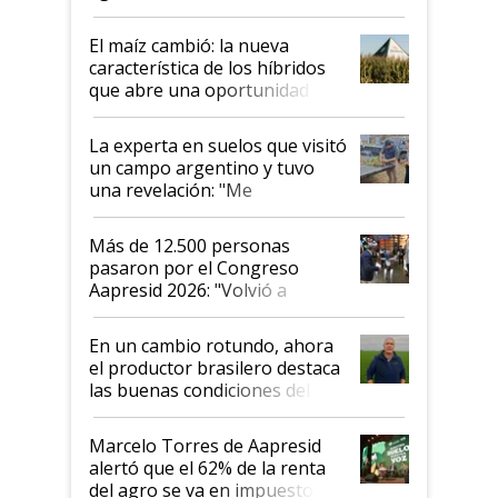
posibilidades de crecimiento son
infinitas"
El maíz cambió: la nueva
característica de los híbridos
que abre una oportunidad en
el lote
La experta en suelos que visitó
un campo argentino y tuvo
una revelación: "Me
impresionó mucho"
Más de 12.500 personas
pasaron por el Congreso
Aapresid 2026: "Volvió a
demostrar que hablar del
suelo es hablar de todo el
En un cambio rotundo, ahora
sistema productivo"
el productor brasilero destaca
las buenas condiciones del
agro argentino para invertir:
"Los veo más motivados"
Marcelo Torres de Aapresid
alertó que el 62% de la renta
del agro se va en impuestos: