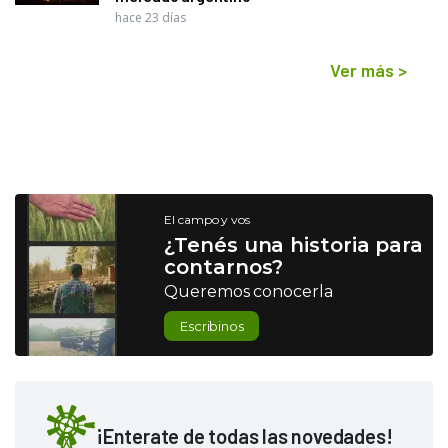
hace 23 días
Ver más
>
El campo y vos
¿Tenés una historia para
contarnos?
Queremos conocerla
Escribinos
¡Enterate de todas las novedades!