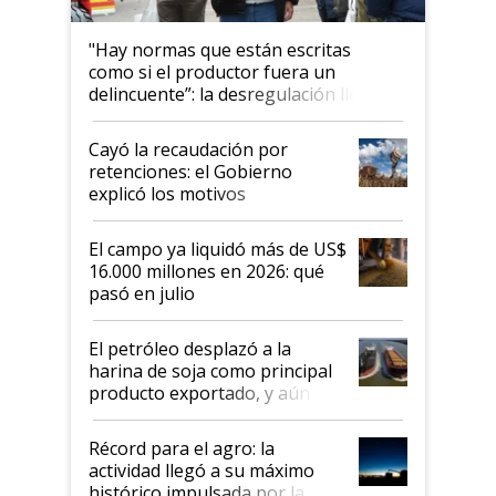
"Hay normas que están escritas
como si el productor fuera un
delincuente”: la desregulación llegó
al Congreso Aapresid y hasta se
habló del financiamiento al IPCVA
Cayó la recaudación por
retenciones: el Gobierno
explicó los motivos
El campo ya liquidó más de US$
16.000 millones en 2026: qué
pasó en julio
El petróleo desplazó a la
harina de soja como principal
producto exportado, y aún así
el agro aportó casi seis de cada
diez dólares y sostuvo el
Récord para el agro: la
liderazgo en un semestre
actividad llegó a su máximo
récord
histórico impulsada por la