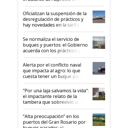
Posta
Oficializan la suspensión de la
desregulación de prácticos y
hay novedades en la tarifa de
la hidrovía
Se normaliza el servicio de
buques y puertos: el Gobierno
acuerda con los prácticos y
suspende el decreto de
desregulación
Alerta por el conflicto naval
que impacta al agro: lo que
cuesta tener un buque parado
y el peligro de que Argentina
pase a ser "país sucio"
"Por una laja salvamos la vida":
el impactante relato de la
tambera que sobrevivió al
tornado
“Alta preocupación” en los
puertos del Gran Rosario por
buques parados: el