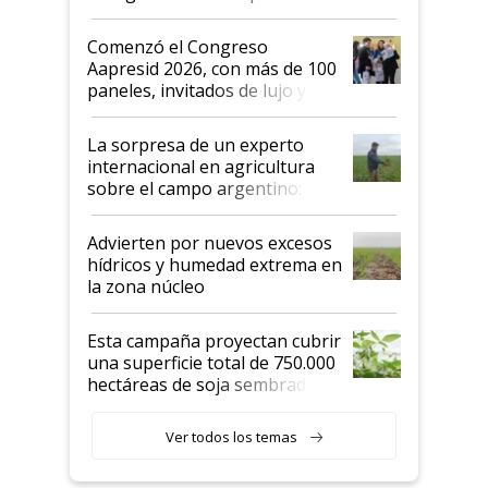
"No es bueno que en
Argentina se sigan discutiendo
Comenzó el Congreso
las mismas cosas de hace 50
Aapresid 2026, con más de 100
años"
paneles, invitados de lujo y
todas las tendencias
La sorpresa de un experto
internacional en agricultura
sobre el campo argentino:
"Estoy muy impresionado"
Advierten por nuevos excesos
hídricos y humedad extrema en
la zona núcleo
Esta campaña proyectan cubrir
una superficie total de 750.000
hectáreas de soja sembradas
con una nueva generación de
variedades que marcan un
Ver todos los temas
salto tecnológico en genética y
rendimiento