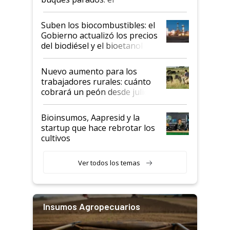
funcionamiento de las
exportadoras en tensión tras
Suben los biocombustibles: el
la medida de fuerza de los
Gobierno actualizó los precios
prácticos
del biodiésel y el bioetanol
Nuevo aumento para los
trabajadores rurales: cuánto
cobrará un peón desde julio
Bioinsumos, Aapresid y la
startup que hace rebrotar los
cultivos
Ver todos los temas
Insumos Agropecuarios