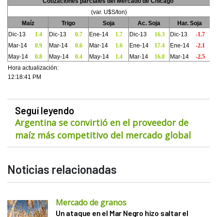
Cotizaciones parciales del Mercado de Chicago
(var. U$S/ton)
Maíz
Trigo
Soja
Ac. Soja
Har. Soja
Dic-13
1.4
Dic-13
0.7
Ene-14
1.7
Dic-13
16.3
Dic-13
-1.7
Mar-14
0.9
Mar-14
0.6
Mar-14
1.6
Ene-14
17.4
Ene-14
-2.1
May-14
0.8
May-14
0.4
May-14
1.4
Mar-14
16.8
Mar-14
-2.5
Hora actualización:
12:18:41 PM
Seguí leyendo
Argentina se convirtió en el proveedor de
maíz más competitivo del mercado global
Noticias relacionadas
Mercado de granos
Un ataque en el Mar Negro hizo saltar el