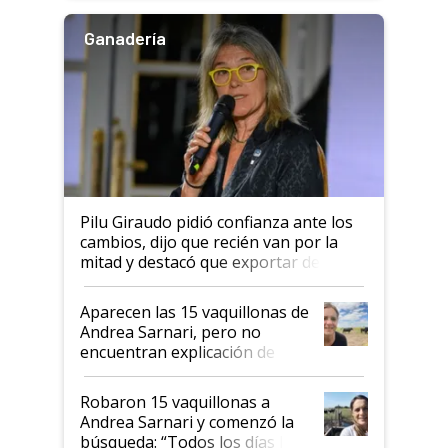
Ganadería
Pilu Giraudo pidió confianza ante los
cambios, dijo que recién van por la
mitad y destacó que exportar dejó de
ser "para unos pocos": "Tenemos un
mandato muy claro del gobierno
Aparecen las 15 vaquillonas de
nacional"
Andrea Sarnari, pero no
encuentran explicación de
cómo llegaron allí
Robaron 15 vaquillonas a
Andrea Sarnari y comenzó la
búsqueda: “Todos los días le