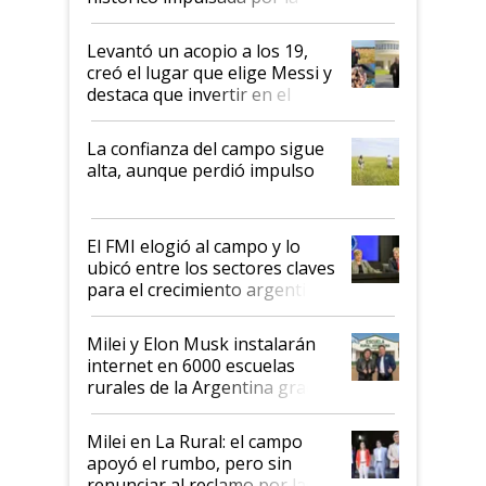
cosecha y las exportaciones
Levantó un acopio a los 19,
creó el lugar que elige Messi y
destaca que invertir en el
kirchnerismo era como "darle
plata a un hijo para droga":
La confianza del campo sigue
Juan Félix Rossetti, el libertario
alta, aunque perdió impulso
que de una dura crisis salió
más fuerte y apuesta al cambio
de Milei
El FMI elogió al campo y lo
ubicó entre los sectores claves
para el crecimiento argentino
Milei y Elon Musk instalarán
internet en 6000 escuelas
rurales de la Argentina gracias
a un acuerdo con Starlink
Milei en La Rural: el campo
apoyó el rumbo, pero sin
renunciar al reclamo por las