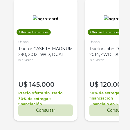
Ofertas Especiales
Ofertas Especiales
Usado
Usado
Tractor CASE IH MAGNUM
Tractor John Deere 
290, 2012, 4WD, DUAL
2014, 4WD, DUAL
Isla Verde
Isla Verde
U$
145.000
U$
120.000
Precio oferta sin usado
30% de entrega +
financiación
30% de entrega +
financiación
Financialo en 3 años
Consultar
Consultar