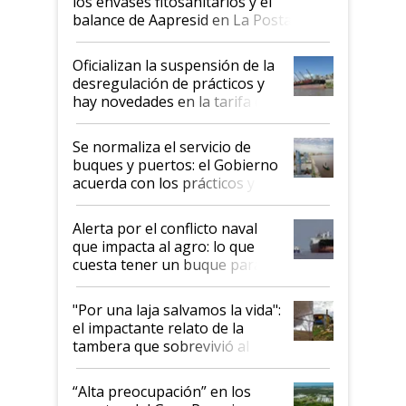
los envases fitosanitarios y el
balance de Aapresid en La Posta
Oficializan la suspensión de la
desregulación de prácticos y
hay novedades en la tarifa de
la hidrovía
Se normaliza el servicio de
buques y puertos: el Gobierno
acuerda con los prácticos y
suspende el decreto de
desregulación
Alerta por el conflicto naval
que impacta al agro: lo que
cuesta tener un buque parado
y el peligro de que Argentina
pase a ser "país sucio"
"Por una laja salvamos la vida":
el impactante relato de la
tambera que sobrevivió al
tornado
“Alta preocupación” en los