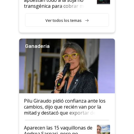
transgénica para cobrar más
por tonelada: compraron un
semillero
Ver todos los temas
Ganadería
Pilu Giraudo pidió confianza ante los
cambios, dijo que recién van por la
mitad y destacó que exportar dejó de
ser "para unos pocos": "Tenemos un
mandato muy claro del gobierno
Aparecen las 15 vaquillonas de
nacional"
Andrea Sarnari, pero no