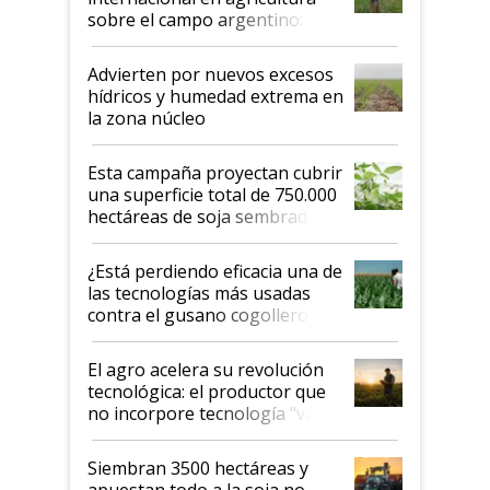
sobre el campo argentino:
"Estoy muy impresionado"
Advierten por nuevos excesos
hídricos y humedad extrema en
la zona núcleo
Esta campaña proyectan cubrir
una superficie total de 750.000
hectáreas de soja sembradas
con una nueva generación de
variedades que marcan un
¿Está perdiendo eficacia una de
salto tecnológico en genética y
las tecnologías más usadas
rendimiento
contra el gusano cogollero? El
desafío de una tecnología clave
El agro acelera su revolución
tecnológica: el productor que
no incorpore tecnología "va a
perder el tren"
Siembran 3500 hectáreas y
apuestan todo a la soja no