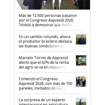
Más de 12.500 personas pasaron
por el Congreso Aapresid 2026:
"Volvió a demostrar que hablar del
suelo es hablar de todo el sistema
productivo"
En un cambio rotundo, ahora
el productor brasilero destaca
las buenas condiciones del
agro argentino para invertir:
"Los veo más motivados"
Marcelo Torres de Aapresid
alertó que el 62% de la renta
del agro se va en impuestos:
"No es bueno que en
Argentina se sigan discutiendo
Comenzó el Congreso
las mismas cosas de hace 50
Aapresid 2026, con más de 100
años"
paneles, invitados de lujo y
todas las tendencias
La sorpresa de un experto
internacional en agricultura