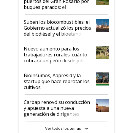
puertos del Gran Rosario por
buques parados: el
funcionamiento de las
exportadoras en tensión tras
Suben los biocombustibles: el
la medida de fuerza de los
Gobierno actualizó los precios
prácticos
del biodiésel y el bioetanol
Nuevo aumento para los
trabajadores rurales: cuánto
cobrará un peón desde julio
Bioinsumos, Aapresid y la
startup que hace rebrotar los
cultivos
Carbap renovó su conducción
y apuesta a una nueva
generación de dirigentes
rurales
Ver todos los temas