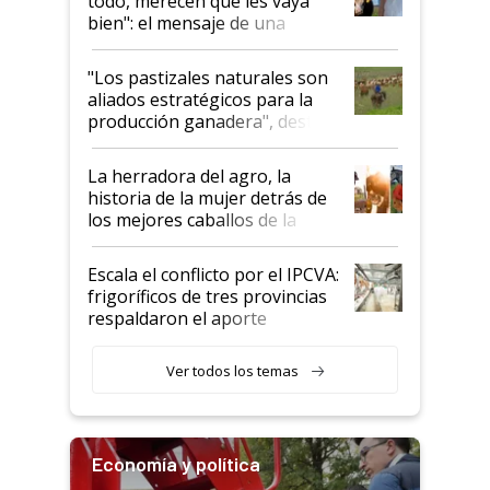
todo, merecen que les vaya
bien": el mensaje de una
ganadera uruguaya sobre las
oportunidades que se abren
"Los pastizales naturales son
para el agro en Argentina, con
aliados estratégicos para la
foco en la carne
producción ganadera", destaca
la iniciativa que ya reúne a 46
establecimientos en Argentina
La herradora del agro, la
historia de la mujer detrás de
los mejores caballos de la
Argentina y los mitos que
todavía hacen sufrir a estos
Escala el conflicto por el IPCVA:
animales: "Mientras me
frigoríficos de tres provincias
descalificaban, yo seguí
respaldaron el aporte
haciendo currículum"
obligatorio
Ver todos los temas
Economía y política