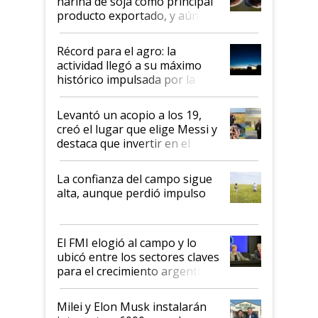
harina de soja como principal
producto exportado, y aún así
el agro aportó casi seis de cada
diez dólares y sostuvo el
Récord para el agro: la
liderazgo en un semestre
actividad llegó a su máximo
récord
histórico impulsada por la
cosecha y las exportaciones
Levantó un acopio a los 19,
creó el lugar que elige Messi y
destaca que invertir en el
kirchnerismo era como "darle
plata a un hijo para droga":
La confianza del campo sigue
Juan Félix Rossetti, el libertario
alta, aunque perdió impulso
que de una dura crisis salió
más fuerte y apuesta al cambio
de Milei
El FMI elogió al campo y lo
ubicó entre los sectores claves
para el crecimiento argentino
Milei y Elon Musk instalarán