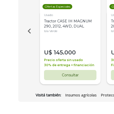
les
Ofertas Especiales
O
Usado
U
a Metalfor 7040,
Tractor CASE IH MAGNUM
T
Bot 32 Mts
290, 2012, 4WD, DUAL
2
Isla Verde
Is
000
U$
145.000
a + financiación
Precio oferta sin usado
3
 4 años
30% de entrega + financiación
F
nsultar
Consultar
Visitá también:
Insumos agrícolas
Protecc