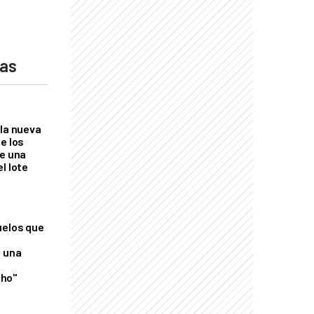
das
 la nueva
e los
re una
l lote
uelos que
o una
ho"