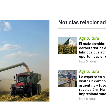
Noticias relaciona
Agricultura
El maíz cambió:
característica d
híbridos que ab
oportunidad en e
hace 5 horas
Agricultura
La experta en s
visitó un campo
argentino y tuv
revelación: "Me
impresionó muc
hace 6 horas