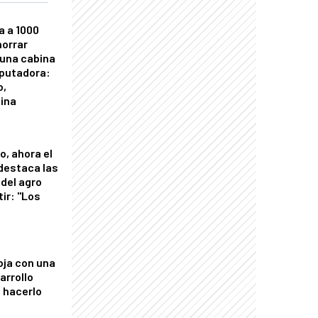
a a 1000
horrar
 una cabina
putadora:
o,
tina
o, ahora el
 destaca las
del agro
tir: "Los
"
oja con una
arrollo
 hacerlo