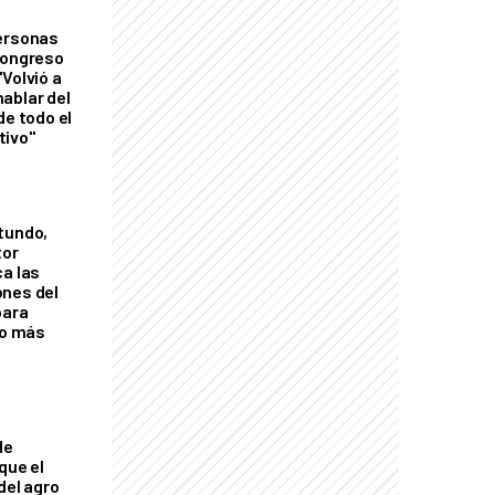
personas
Congreso
Volvió a
ablar del
de todo el
tivo"
tundo,
tor
ca las
ones del
para
eo más
de
que el
del agro