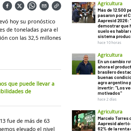
Agricultura
Más de 12.500 
pasaron por el 
Aapresid 2026: "
levó hoy su pronóstico
demostrar que h
es de toneladas para el
suelo es hablar 
sistema produc
ón con las 32,5 millones
hace 10 horas
Agricultura
En un cambio ro
ahora el produc
brasilero desta
buenas condici
agro argentino 
os que puede llevar a
invertir: "Los v
ibilidades de
motivados"
hace 2 días
Agricultura
Marcelo Torres 
013 fue de más de 63
Aapresid alertó 
hemos elevado el nivel
62% de la renta 