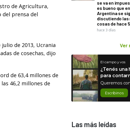
se va en impues
stro de Agricultura,
es bueno que e
Argentina se si
o del prensa del
discutiendo la
cosas de hace 
hace 3 días
e julio de 2013, Ucrania
Ver
adas de cosechas, dijo
El campo y vos
¿Tenés una h
cord de 63,4 millones de
para contar
las 46,2 millones de
Queremos con
Escribinos
Las más leídas