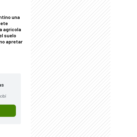
ntino una
mete
a agrícola
el suelo
mo apretar
as
cibí