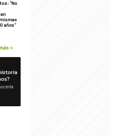
tos: "No
n
gan
s mismas
50 años"
 más
>
istoria
nos?
ocerla