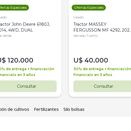
fertas Especiales
Ofertas Especiales
sado
Usado
ractor John Deere 6180J,
Tractor MASSEY
014, 4WD, DUAL
FERGUSSON MF 4292, 2020
la Verde
4WD, PATON
Venado Tuerto
U$
120.000
U$
40.000
0% de entrega + financiación
30% de entrega + financiación
inancialo en 3 años
Financialo en 3 años
Consultar
Consultar
ión de cultivos
Fertilizantes
Silo bolsas