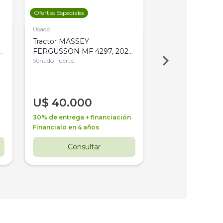
Ofertas Especiales
Ofertas Especiales
Usado
Usado
Tractor MASSEY
Tractor AGCO ALL
,
FERGUSSON MF 4297, 2020,
2003, 4WD, PA
4WD, PATON
Venado Tuerto
Venado Tuerto
U$
40.000
U$
30.000
30% de entrega + financiación
30% de entrega + 
Financialo en 4 años
Financialo en 3 a
Consultar
Consul