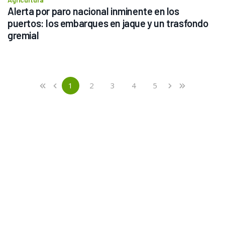
Alerta por paro nacional inminente en los 
puertos: los embarques en jaque y un trasfondo 
gremial
Previous
First
1
2
3
4
5
«
‹
›
»
(current)
Next
Last