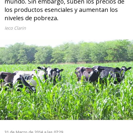
mundo. Sin embargo, suben los precios de
los productos esenciales y aumentan los
niveles de pobreza.
Ieco Clarin
31
de
Marzo
de
2014
a las
07:29