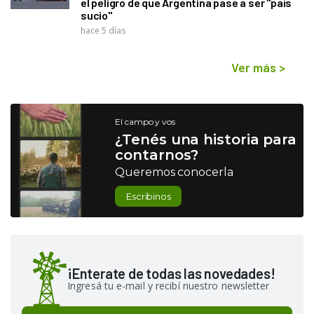
el peligro de que Argentina pase a ser "país
sucio"
hace 5 días
Ver más
>
El campo y vos
¿Tenés una historia para
contarnos?
Queremos conocerla
Escribinos
¡Enterate de todas las novedades!
Ingresá tu e-mail y recibí nuestro newsletter