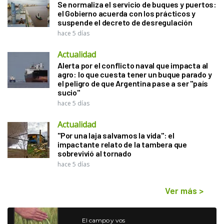
Se normaliza el servicio de buques y puertos:
el Gobierno acuerda con los prácticos y
suspende el decreto de desregulación
hace 5 días
Actualidad
Alerta por el conflicto naval que impacta al
agro: lo que cuesta tener un buque parado y
el peligro de que Argentina pase a ser "país
sucio"
hace 5 días
Actualidad
"Por una laja salvamos la vida": el
impactante relato de la tambera que
sobrevivió al tornado
hace 5 días
Ver más
>
El campo y vos