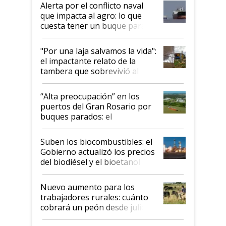
desregulación
Alerta por el conflicto naval
que impacta al agro: lo que
cuesta tener un buque parado
y el peligro de que Argentina
pase a ser "país sucio"
"Por una laja salvamos la vida":
el impactante relato de la
tambera que sobrevivió al
tornado
“Alta preocupación” en los
puertos del Gran Rosario por
buques parados: el
funcionamiento de las
exportadoras en tensión tras
Suben los biocombustibles: el
la medida de fuerza de los
Gobierno actualizó los precios
prácticos
del biodiésel y el bioetanol
Nuevo aumento para los
trabajadores rurales: cuánto
cobrará un peón desde julio