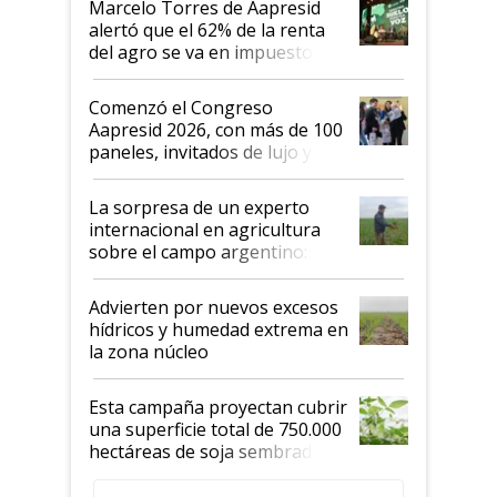
Marcelo Torres de Aapresid
alertó que el 62% de la renta
del agro se va en impuestos:
"No es bueno que en
Argentina se sigan discutiendo
Comenzó el Congreso
las mismas cosas de hace 50
Aapresid 2026, con más de 100
años"
paneles, invitados de lujo y
todas las tendencias
La sorpresa de un experto
internacional en agricultura
sobre el campo argentino:
"Estoy muy impresionado"
Advierten por nuevos excesos
hídricos y humedad extrema en
la zona núcleo
Esta campaña proyectan cubrir
una superficie total de 750.000
hectáreas de soja sembradas
con una nueva generación de
variedades que marcan un