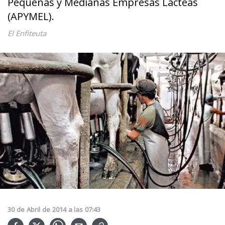
Pequeñas y Medianas Empresas Lácteas
(APYMEL).
El Enfiteuta
30
de
Abril
de
2014
a las
07:43