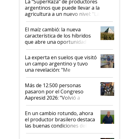
La "SuperRaza" de productores
argentinos que puede llevar a la
agricultura a un nuevo nivel: "Las
posibilidades de crecimiento son
infinitas"
El maíz cambió: la nueva
característica de los híbridos
que abre una oportunidad en
el lote
La experta en suelos que visitó
un campo argentino y tuvo
una revelación: "Me
impresionó mucho"
Más de 12.500 personas
pasaron por el Congreso
Aapresid 2026: "Volvió a
demostrar que hablar del
suelo es hablar de todo el
En un cambio rotundo, ahora
sistema productivo"
el productor brasilero destaca
las buenas condiciones del
agro argentino para invertir:
"Los veo más motivados"