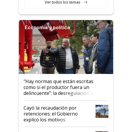
Ver todos los temas
salto tecnológico en genética y
rendimiento
Economía y política
"Hay normas que están escritas
como si el productor fuera un
delincuente”: la desregulación llegó
al Congreso Aapresid y hasta se
habló del financiamiento al IPCVA
Cayó la recaudación por
retenciones: el Gobierno
explicó los motivos