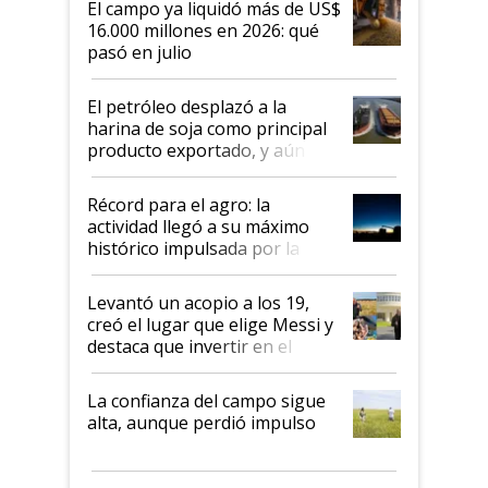
El campo ya liquidó más de US$
16.000 millones en 2026: qué
pasó en julio
El petróleo desplazó a la
harina de soja como principal
producto exportado, y aún así
el agro aportó casi seis de cada
diez dólares y sostuvo el
Récord para el agro: la
liderazgo en un semestre
actividad llegó a su máximo
récord
histórico impulsada por la
cosecha y las exportaciones
Levantó un acopio a los 19,
creó el lugar que elige Messi y
destaca que invertir en el
kirchnerismo era como "darle
plata a un hijo para droga":
La confianza del campo sigue
Juan Félix Rossetti, el libertario
alta, aunque perdió impulso
que de una dura crisis salió
más fuerte y apuesta al cambio
de Milei