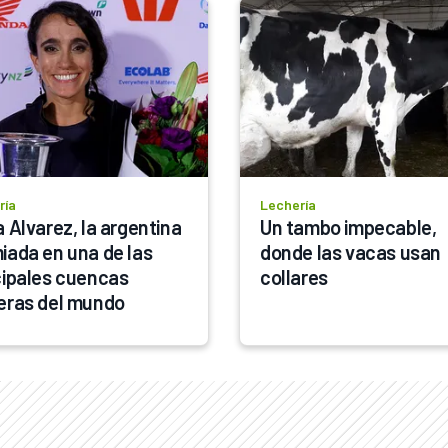
ría
Lechería
 Alvarez, la argentina 
Un tambo impecable, 
iada en una de las 
donde las vacas usan 
cipales cuencas 
collares 
eras del mundo