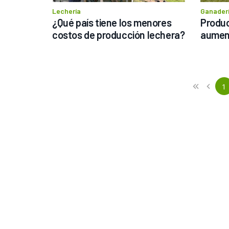
Lechería
Ganader
¿Qué país tiene los menores 
Produc
costos de producción lechera?
aumen
Previous
First
1
«
‹
(