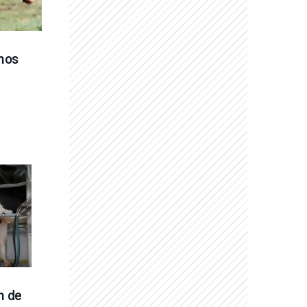
os 
 de 