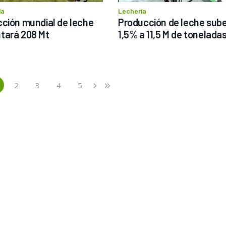
ía
Lechería
ción mundial de leche 
Producción de leche sube
tará 208 Mt
1,5% a 11,5 M de tonelada
2
3
4
5
›
»
current)
Next
Last