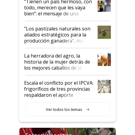
"Tienen un país hermoso, con
todo, merecen que les vaya
bien": el mensaje de una
ganadera uruguaya sobre las
oportunidades que se abren
"Los pastizales naturales son
para el agro en Argentina, con
aliados estratégicos para la
foco en la carne
producción ganadera", destaca
la iniciativa que ya reúne a 46
establecimientos en Argentina
La herradora del agro, la
historia de la mujer detrás de
los mejores caballos de la
Argentina y los mitos que
todavía hacen sufrir a estos
Escala el conflicto por el IPCVA:
animales: "Mientras me
frigoríficos de tres provincias
descalificaban, yo seguí
respaldaron el aporte
haciendo currículum"
obligatorio
Ver todos los temas
Economía y política