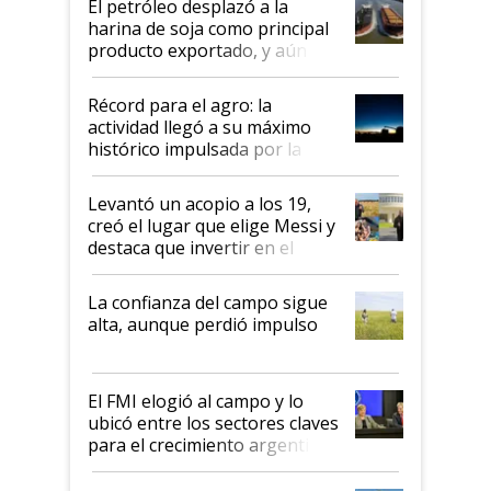
El petróleo desplazó a la
harina de soja como principal
producto exportado, y aún así
el agro aportó casi seis de cada
diez dólares y sostuvo el
Récord para el agro: la
liderazgo en un semestre
actividad llegó a su máximo
récord
histórico impulsada por la
cosecha y las exportaciones
Levantó un acopio a los 19,
creó el lugar que elige Messi y
destaca que invertir en el
kirchnerismo era como "darle
plata a un hijo para droga":
La confianza del campo sigue
Juan Félix Rossetti, el libertario
alta, aunque perdió impulso
que de una dura crisis salió
más fuerte y apuesta al cambio
de Milei
El FMI elogió al campo y lo
ubicó entre los sectores claves
para el crecimiento argentino