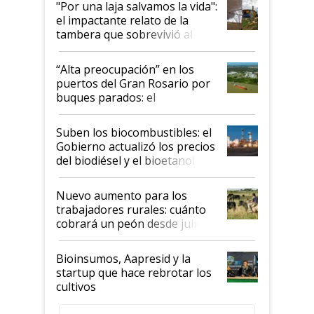
"Por una laja salvamos la vida":
el impactante relato de la
tambera que sobrevivió al
tornado
“Alta preocupación” en los
puertos del Gran Rosario por
buques parados: el
funcionamiento de las
exportadoras en tensión tras
Suben los biocombustibles: el
la medida de fuerza de los
Gobierno actualizó los precios
prácticos
del biodiésel y el bioetanol
Nuevo aumento para los
trabajadores rurales: cuánto
cobrará un peón desde julio
Bioinsumos, Aapresid y la
startup que hace rebrotar los
cultivos