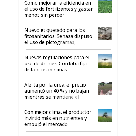
Cómo mejorar la eficiencia en
el uso de fertilizantes y gastar
menos sin perder
productividad en la campaña
fina
Nuevo etiquetado para los
fitosanitarios: Senasa dispuso
el uso de pictogramas,
palabras de advertencia e
indicaciones
Nuevas regulaciones para el
uso de drones: Córdoba fija
distancias mínimas
Alerta por la urea: el precio
aumentó un 40 % y no bajan
mientras se mantiene el
conflicto en Medio Oriente
Con mejor clima, el productor
invirtió más en nutrientes y
empujó el mercado