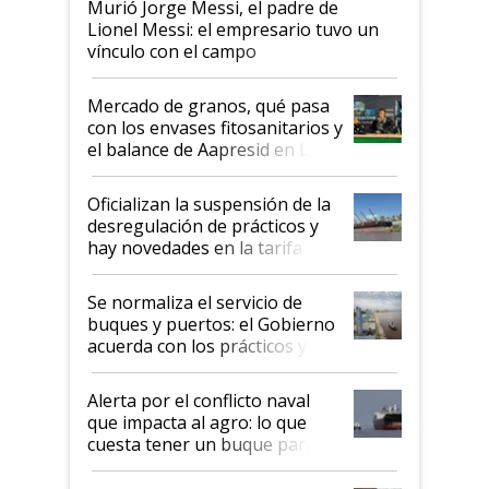
Murió Jorge Messi, el padre de
Lionel Messi: el empresario tuvo un
vínculo con el campo
Mercado de granos, qué pasa
con los envases fitosanitarios y
el balance de Aapresid en La
Posta
Oficializan la suspensión de la
desregulación de prácticos y
hay novedades en la tarifa de
la hidrovía
Se normaliza el servicio de
buques y puertos: el Gobierno
acuerda con los prácticos y
suspende el decreto de
desregulación
Alerta por el conflicto naval
que impacta al agro: lo que
cuesta tener un buque parado
y el peligro de que Argentina
pase a ser "país sucio"