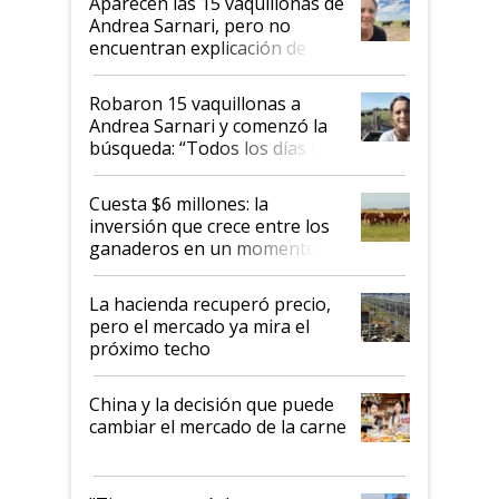
Aparecen las 15 vaquillonas de
nacional"
Andrea Sarnari, pero no
encuentran explicación de
cómo llegaron allí
Robaron 15 vaquillonas a
Andrea Sarnari y comenzó la
búsqueda: “Todos los días le
toca a algún productor”
Cuesta $6 millones: la
inversión que crece entre los
ganaderos en un momento
histórico para la actividad
La hacienda recuperó precio,
pero el mercado ya mira el
próximo techo
China y la decisión que puede
cambiar el mercado de la carne