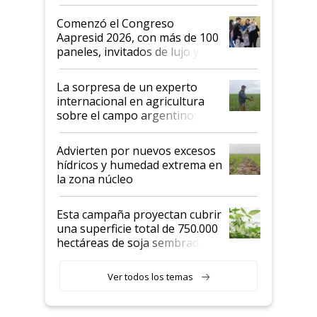
"No es bueno que en
Argentina se sigan discutiendo
Comenzó el Congreso
las mismas cosas de hace 50
Aapresid 2026, con más de 100
años"
paneles, invitados de lujo y
todas las tendencias
La sorpresa de un experto
internacional en agricultura
sobre el campo argentino:
"Estoy muy impresionado"
Advierten por nuevos excesos
hídricos y humedad extrema en
la zona núcleo
Esta campaña proyectan cubrir
una superficie total de 750.000
hectáreas de soja sembradas
con una nueva generación de
variedades que marcan un
Ver todos los temas
salto tecnológico en genética y
rendimiento