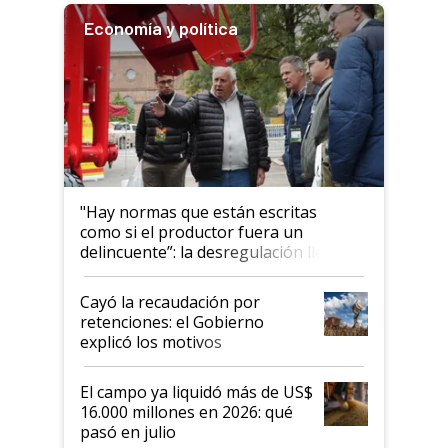
Economía y política
"Hay normas que están escritas
como si el productor fuera un
delincuente”: la desregulación llegó
al Congreso Aapresid y hasta se
habló del financiamiento al IPCVA
Cayó la recaudación por
retenciones: el Gobierno
explicó los motivos
El campo ya liquidó más de US$
16.000 millones en 2026: qué
pasó en julio