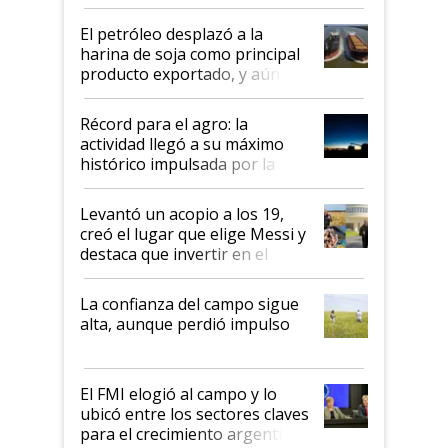
El petróleo desplazó a la
harina de soja como principal
producto exportado, y aún así
el agro aportó casi seis de cada
diez dólares y sostuvo el
Récord para el agro: la
liderazgo en un semestre
actividad llegó a su máximo
récord
histórico impulsada por la
cosecha y las exportaciones
Levantó un acopio a los 19,
creó el lugar que elige Messi y
destaca que invertir en el
kirchnerismo era como "darle
plata a un hijo para droga":
La confianza del campo sigue
Juan Félix Rossetti, el libertario
alta, aunque perdió impulso
que de una dura crisis salió
más fuerte y apuesta al cambio
de Milei
El FMI elogió al campo y lo
ubicó entre los sectores claves
para el crecimiento argentino