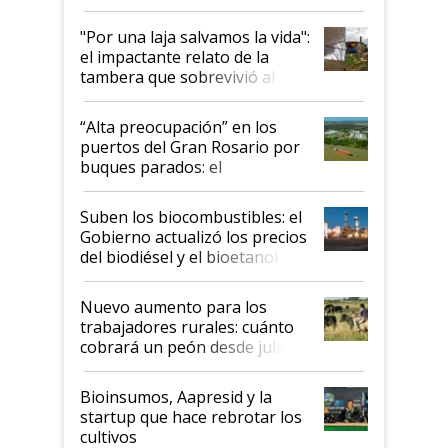
y el peligro de que Argentina
pase a ser "país sucio"
"Por una laja salvamos la vida":
el impactante relato de la
tambera que sobrevivió al
tornado
“Alta preocupación” en los
puertos del Gran Rosario por
buques parados: el
funcionamiento de las
exportadoras en tensión tras
Suben los biocombustibles: el
la medida de fuerza de los
Gobierno actualizó los precios
prácticos
del biodiésel y el bioetanol
Nuevo aumento para los
trabajadores rurales: cuánto
cobrará un peón desde julio
Bioinsumos, Aapresid y la
startup que hace rebrotar los
cultivos