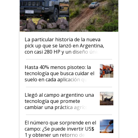
La particular historia de la nueva
pick up que se lanzó en Argentina,
con casi 280 HP y un diseño único: a
cuánto se vende
Hasta 40% menos pisoteo: la
tecnología que busca cuidar el
suelo en cada aplicación que
llevó Jacto al Congreso
Aapresid 2026
Llegó al campo argentino una
tecnología que promete
cambiar una práctica agrícola
clave: ¿Y si analizar el suelo
fuera tan simple como apretar
El número que sorprende en el
un botón?
campo: ¿Se puede invertir US$
1 y obtener un retorno de