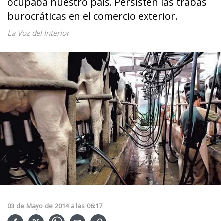
ocupaba nuestro país. Persisten las trabas
burocráticas en el comercio exterior.
La Voz del Interior
03
de
Mayo
de
2014
a las
06:17