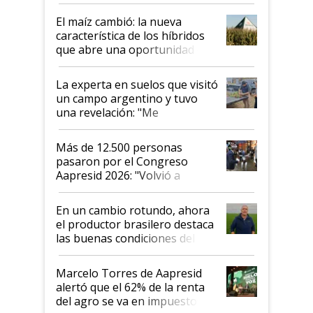
posibilidades de crecimiento son
infinitas"
El maíz cambió: la nueva
característica de los híbridos
que abre una oportunidad en
el lote
La experta en suelos que visitó
un campo argentino y tuvo
una revelación: "Me
impresionó mucho"
Más de 12.500 personas
pasaron por el Congreso
Aapresid 2026: "Volvió a
demostrar que hablar del
suelo es hablar de todo el
En un cambio rotundo, ahora
sistema productivo"
el productor brasilero destaca
las buenas condiciones del
agro argentino para invertir:
"Los veo más motivados"
Marcelo Torres de Aapresid
alertó que el 62% de la renta
del agro se va en impuestos: