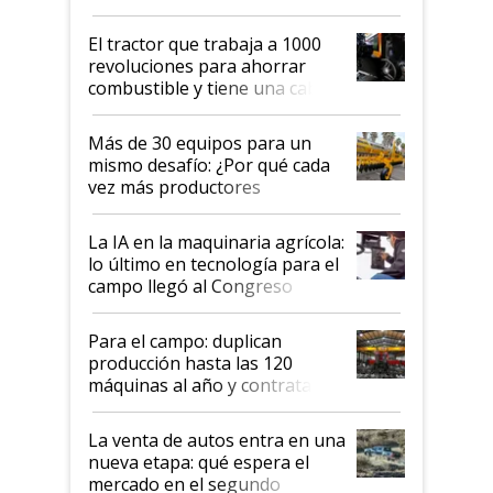
hasta US$ 10 en agricultura?
El tractor que trabaja a 1000
revoluciones para ahorrar
combustible y tiene una cabina
que parece una computadora:
lo último en el mundo,
Más de 30 equipos para un
disponible en Argentina
mismo desafío: ¿Por qué cada
vez más productores
incorporan fertilizante bajo
tierra?
La IA en la maquinaria agrícola:
lo último en tecnología para el
campo llegó al Congreso
Aapresid 2026
Para el campo: duplican
producción hasta las 120
máquinas al año y contratan
especialistas de la industria
automotriz para lograrlo
La venta de autos entra en una
nueva etapa: qué espera el
mercado en el segundo