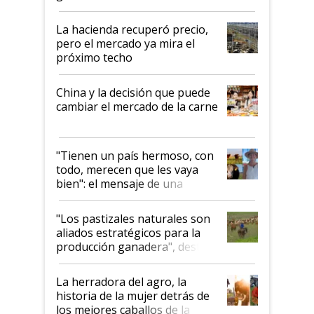
histórico para la actividad
La hacienda recuperó precio,
pero el mercado ya mira el
próximo techo
China y la decisión que puede
cambiar el mercado de la carne
"Tienen un país hermoso, con
todo, merecen que les vaya
bien": el mensaje de una
ganadera uruguaya sobre las
oportunidades que se abren
"Los pastizales naturales son
para el agro en Argentina, con
aliados estratégicos para la
foco en la carne
producción ganadera", destaca
la iniciativa que ya reúne a 46
establecimientos en Argentina
La herradora del agro, la
historia de la mujer detrás de
los mejores caballos de la