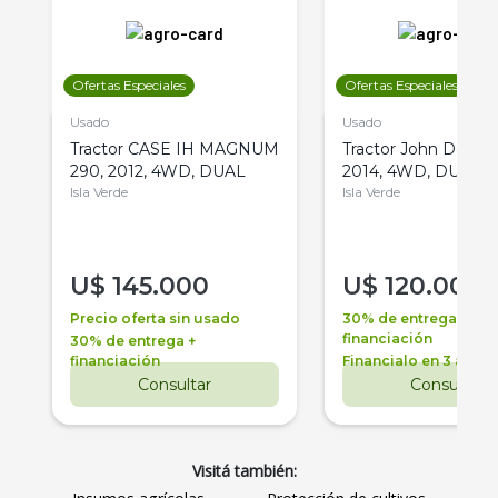
Ofertas Especiales
Ofertas Especiales
Usado
Usado
Tractor CASE IH MAGNUM
Tractor John Deere 
290, 2012, 4WD, DUAL
2014, 4WD, DUAL
Isla Verde
Isla Verde
U$
145.000
U$
120.000
Precio oferta sin usado
30% de entrega +
financiación
30% de entrega +
financiación
Financialo en 3 años
Consultar
Consultar
Visitá también: