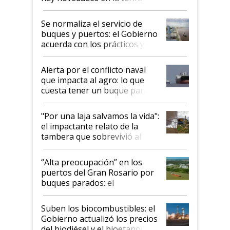
la hidrovía
Se normaliza el servicio de
buques y puertos: el Gobierno
acuerda con los prácticos y
suspende el decreto de
desregulación
Alerta por el conflicto naval
que impacta al agro: lo que
cuesta tener un buque parado
y el peligro de que Argentina
pase a ser "país sucio"
"Por una laja salvamos la vida":
el impactante relato de la
tambera que sobrevivió al
tornado
“Alta preocupación” en los
puertos del Gran Rosario por
buques parados: el
funcionamiento de las
exportadoras en tensión tras
Suben los biocombustibles: el
la medida de fuerza de los
Gobierno actualizó los precios
prácticos
del biodiésel y el bioetanol