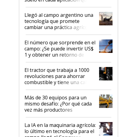
llevó Jacto al Congreso
Aapresid 2026
Llegó al campo argentino una
tecnología que promete
cambiar una práctica agrícola
clave: ¿Y si analizar el suelo
fuera tan simple como apretar
El número que sorprende en el
un botón?
campo: ¿Se puede invertir US$
1 y obtener un retorno de
hasta US$ 10 en agricultura?
El tractor que trabaja a 1000
revoluciones para ahorrar
combustible y tiene una cabina
que parece una computadora:
lo último en el mundo,
Más de 30 equipos para un
disponible en Argentina
mismo desafío: ¿Por qué cada
vez más productores
incorporan fertilizante bajo
tierra?
La IA en la maquinaria agrícola:
lo último en tecnología para el