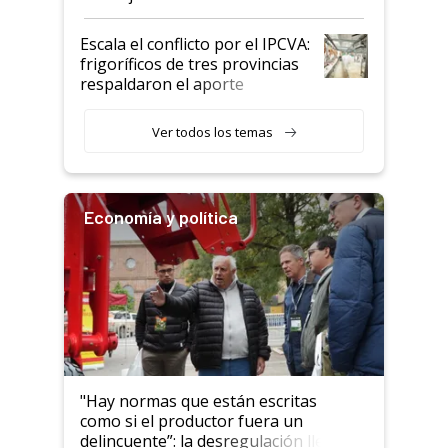
Argentina y los mitos que
todavía hacen sufrir a estos
Escala el conflicto por el IPCVA:
animales: "Mientras me
frigoríficos de tres provincias
descalificaban, yo seguí
respaldaron el aporte
haciendo currículum"
obligatorio
Ver todos los temas
Economía y política
"Hay normas que están escritas
como si el productor fuera un
delincuente”: la desregulación llegó