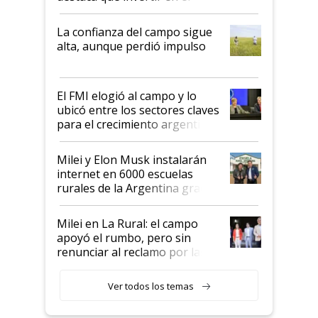
kirchnerismo era como "darle
plata a un hijo para droga":
La confianza del campo sigue
Juan Félix Rossetti, el libertario
alta, aunque perdió impulso
que de una dura crisis salió
más fuerte y apuesta al cambio
de Milei
El FMI elogió al campo y lo
ubicó entre los sectores claves
para el crecimiento argentino
Milei y Elon Musk instalarán
internet en 6000 escuelas
rurales de la Argentina gracias
a un acuerdo con Starlink
Milei en La Rural: el campo
apoyó el rumbo, pero sin
renunciar al reclamo por las
retenciones
Ver todos los temas