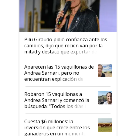
Pilu Giraudo pidió confianza ante los
cambios, dijo que recién van por la
mitad y destacó que exportar dejó de
ser "para unos pocos": "Tenemos un
mandato muy claro del gobierno
Aparecen las 15 vaquillonas de
nacional"
Andrea Sarnari, pero no
encuentran explicación de
cómo llegaron allí
Robaron 15 vaquillonas a
Andrea Sarnari y comenzó la
búsqueda: “Todos los días le
toca a algún productor”
Cuesta $6 millones: la
inversión que crece entre los
ganaderos en un momento