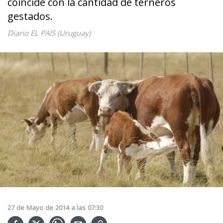
coincide con la cantidad de terneros
gestados.
Diario EL PAIS (Uruguay)
27
de
Mayo
de
2014
a las
07:30