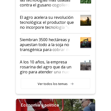
rendimiento
contra el gusano cogollero? El
desafío de una tecnología clave
El agro acelera su revolución
tecnológica: el productor que
no incorpore tecnología "va a
perder el tren"
Siembran 3500 hectáreas y
apuestan todo a la soja no
transgénica para cobrar más
por tonelada: compraron un
semillero
A los 10 años, la empresa
rosarina del agro que da un
giro para atender una nueva
etapa en el agro
Ver todos los temas
Economía y política