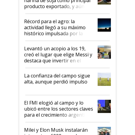
harina de soja como principal
producto exportado, y aún así
el agro aportó casi seis de cada
diez dólares y sostuvo el
Récord para el agro: la
liderazgo en un semestre
actividad llegó a su máximo
récord
histórico impulsada por la
cosecha y las exportaciones
Levantó un acopio a los 19,
creó el lugar que elige Messi y
destaca que invertir en el
kirchnerismo era como "darle
plata a un hijo para droga":
La confianza del campo sigue
Juan Félix Rossetti, el libertario
alta, aunque perdió impulso
que de una dura crisis salió
más fuerte y apuesta al cambio
de Milei
El FMI elogió al campo y lo
ubicó entre los sectores claves
para el crecimiento argentino
Milei y Elon Musk instalarán