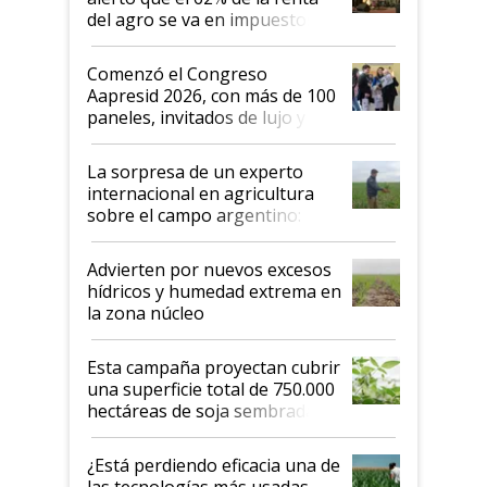
del agro se va en impuestos:
"No es bueno que en
Argentina se sigan discutiendo
Comenzó el Congreso
las mismas cosas de hace 50
Aapresid 2026, con más de 100
años"
paneles, invitados de lujo y
todas las tendencias
La sorpresa de un experto
internacional en agricultura
sobre el campo argentino:
"Estoy muy impresionado"
Advierten por nuevos excesos
hídricos y humedad extrema en
la zona núcleo
Esta campaña proyectan cubrir
una superficie total de 750.000
hectáreas de soja sembradas
con una nueva generación de
variedades que marcan un
¿Está perdiendo eficacia una de
salto tecnológico en genética y
las tecnologías más usadas