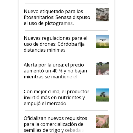
productividad en la campaña
fina
Nuevo etiquetado para los
fitosanitarios: Senasa dispuso
el uso de pictogramas,
palabras de advertencia e
indicaciones
Nuevas regulaciones para el
uso de drones: Córdoba fija
distancias mínimas
Alerta por la urea: el precio
aumentó un 40 % y no bajan
mientras se mantiene el
conflicto en Medio Oriente
Con mejor clima, el productor
invirtió más en nutrientes y
empujó el mercado
Oficializan nuevos requisitos
para la comercialización de
semillas de trigo y cebada a