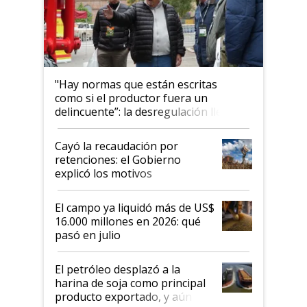
"Hay normas que están escritas
como si el productor fuera un
delincuente”: la desregulación llegó
al Congreso Aapresid y hasta se
habló del financiamiento al IPCVA
Cayó la recaudación por
retenciones: el Gobierno
explicó los motivos
El campo ya liquidó más de US$
16.000 millones en 2026: qué
pasó en julio
El petróleo desplazó a la
harina de soja como principal
producto exportado, y aún así