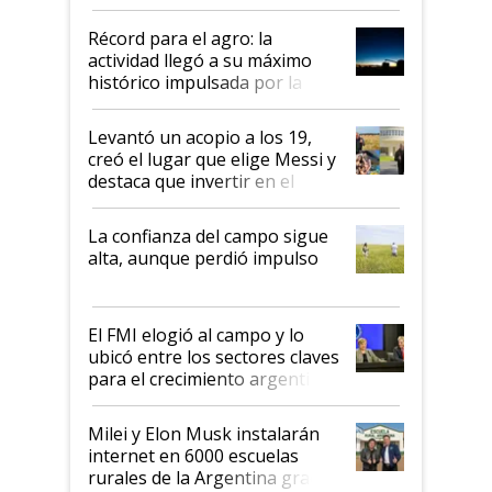
el agro aportó casi seis de cada
diez dólares y sostuvo el
Récord para el agro: la
liderazgo en un semestre
actividad llegó a su máximo
récord
histórico impulsada por la
cosecha y las exportaciones
Levantó un acopio a los 19,
creó el lugar que elige Messi y
destaca que invertir en el
kirchnerismo era como "darle
plata a un hijo para droga":
La confianza del campo sigue
Juan Félix Rossetti, el libertario
alta, aunque perdió impulso
que de una dura crisis salió
más fuerte y apuesta al cambio
de Milei
El FMI elogió al campo y lo
ubicó entre los sectores claves
para el crecimiento argentino
Milei y Elon Musk instalarán
internet en 6000 escuelas
rurales de la Argentina gracias