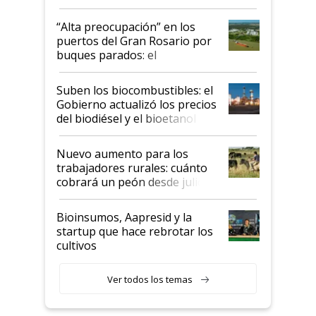
tornado
“Alta preocupación” en los
puertos del Gran Rosario por
buques parados: el
funcionamiento de las
exportadoras en tensión tras
Suben los biocombustibles: el
la medida de fuerza de los
Gobierno actualizó los precios
prácticos
del biodiésel y el bioetanol
Nuevo aumento para los
trabajadores rurales: cuánto
cobrará un peón desde julio
Bioinsumos, Aapresid y la
startup que hace rebrotar los
cultivos
Ver todos los temas