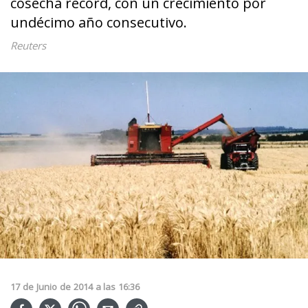
cosecha récord, con un crecimiento por
undécimo año consecutivo.
Reuters
17
de
Junio
de
2014
a las
16:36