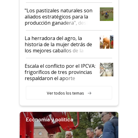
ganadera uruguaya sobre las
oportunidades que se abren
"Los pastizales naturales son
para el agro en Argentina, con
aliados estratégicos para la
foco en la carne
producción ganadera", destaca
la iniciativa que ya reúne a 46
establecimientos en Argentina
La herradora del agro, la
historia de la mujer detrás de
los mejores caballos de la
Argentina y los mitos que
todavía hacen sufrir a estos
Escala el conflicto por el IPCVA:
animales: "Mientras me
frigoríficos de tres provincias
descalificaban, yo seguí
respaldaron el aporte
haciendo currículum"
obligatorio
Ver todos los temas
Economía y política