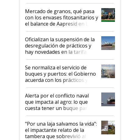
Mercado de granos, qué pasa
con los envases fitosanitarios y
el balance de Aapresid en La
Posta
Oficializan la suspensión de la
desregulación de prácticos y
hay novedades en la tarifa de
la hidrovía
Se normaliza el servicio de
buques y puertos: el Gobierno
acuerda con los prácticos y
suspende el decreto de
desregulación
Alerta por el conflicto naval
que impacta al agro: lo que
cuesta tener un buque parado
y el peligro de que Argentina
pase a ser "país sucio"
"Por una laja salvamos la vida":
el impactante relato de la
tambera que sobrevivió al