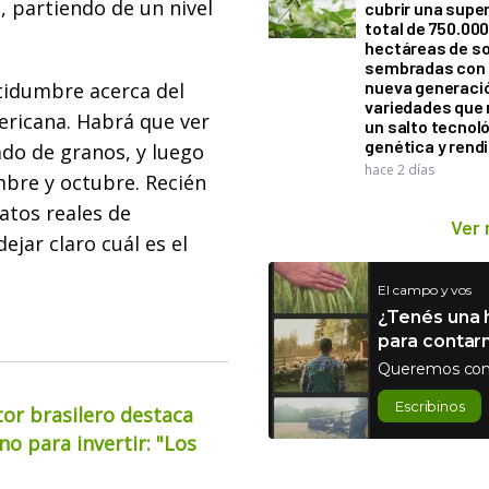
 partiendo de un nivel
cubrir una super
total de 750.00
hectáreas de so
sembradas con
nueva generaci
rtidumbre acerca del
variedades que
ricana. Habrá que ver
un salto tecnol
genética y rend
ado de granos, y luego
hace 2 días
mbre y octubre. Recién
atos reales de
Ver
jar claro cuál es el
El campo y vos
¿Tenés una h
para contar
Queremos con
Escribinos
or brasilero destaca
o para invertir: "Los