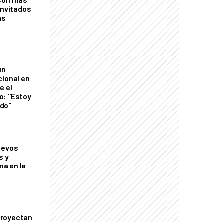
invitados
as
un
cional en
e el
o: "Estoy
do"
uevos
s y
a en la
proyectan