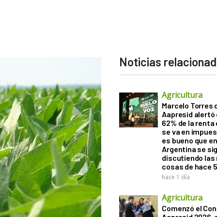
Noticias relaciona
Agricultura
Marcelo Torres 
Aapresid alertó 
62% de la renta 
se va en impues
es bueno que e
Argentina se si
discutiendo la
cosas de hace 
hace 1 día
Agricultura
Comenzó el Con
Aapresid 2026,