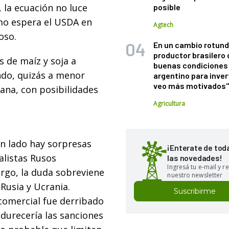
 la ecuación no luce
posible
mo espera el USDA en
Agtech
oso.
En un cambio rotund
productor brasilero
 de maíz y soja a
buenas condiciones 
ndo, quizás a menor
argentino para inver
veo más motivados
ana, con posibilidades
Agricultura
un lado hay sorpresas
¡Enterate de tod
alistas Rusos
las novedades!
Ingresá tu e-mail y re
rgo, la duda sobreviene
nuestro newsletter
Rusia y Ucrania.
Suscribirme
omercial fue derribado
ndurecería las sanciones