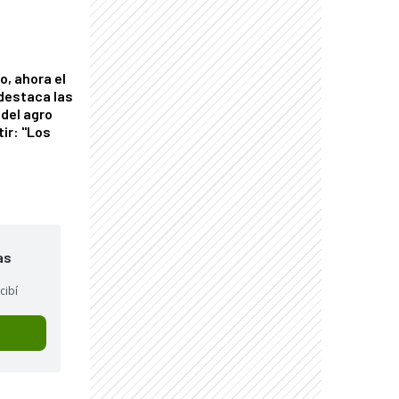
o, ahora el
 destaca las
del agro
tir: "Los
"
as
cibí