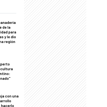
panadería
e de la
idad para
s y le dio
una región
xperto
icultura
ntino:
onado"
oja con una
arrollo
 hacerlo