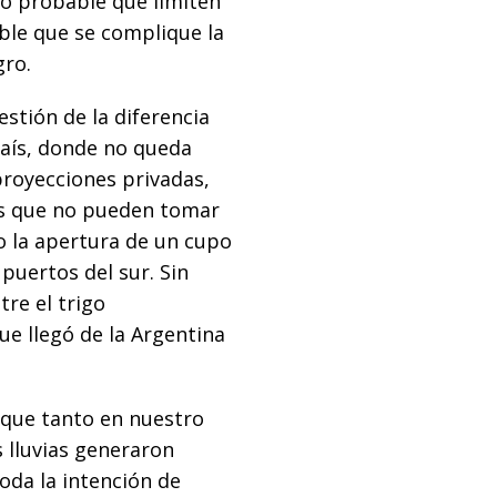
co probable que limiten
able que se complique la
gro.
stión de la diferencia
país, donde no queda
proyecciones privadas,
as que no pueden tomar
o la apertura de un cupo
puertos del sur. Sin
re el trigo
e llegó de la Argentina
 que tanto en nuestro
s lluvias generaron
oda la intención de