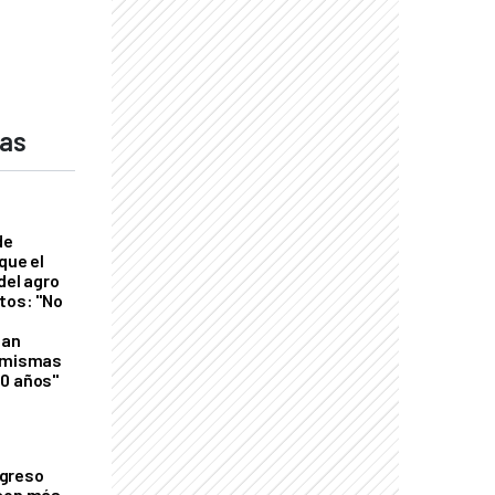
das
de
que el
del agro
tos: "No
n
gan
s mismas
50 años"
greso
 con más