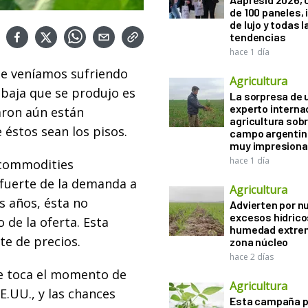
de 100 paneles, 
de lujo y todas l
tendencias
hace 1 día
ue veníamos sufriendo
Agricultura
 baja que se produjo es
La sorpresa de 
experto interna
aron aún están
agricultura sobr
e éstos sean los pisos.
campo argentin
muy impresiona
hace 1 día
 commodities
fuerte de la demanda a
Agricultura
os años, ésta no
Advierten por n
excesos hídrico
de la oferta. Esta
humedad extrem
te de precios.
zona núcleo
hace 2 días
le toca el momento de
Agricultura
E.UU., y las chances
Esta campaña 