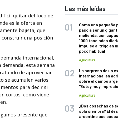
Las más leídas
ifícil quitar del foco de
nde es la oferta en
Cómo una pequeña 
tamente bajista, que
pasó a ser un gigant
molienda, con capac
a construir una posición
1000 toneladas diaria
impulso al trigo en 
poco habitual
a demanda internacional,
Agricultura
 la demanda, esta semana
La sorpresa de un e
ratando de aprovechar
internacional en agr
to se acumulen varios
sobre el campo arge
"Estoy muy impresi
mentos para decir si
dan cortos, como viene
Agricultura
ien.
¿Dos cosechas de s
sola siembra? El des
engamos presente que
argentino que busca