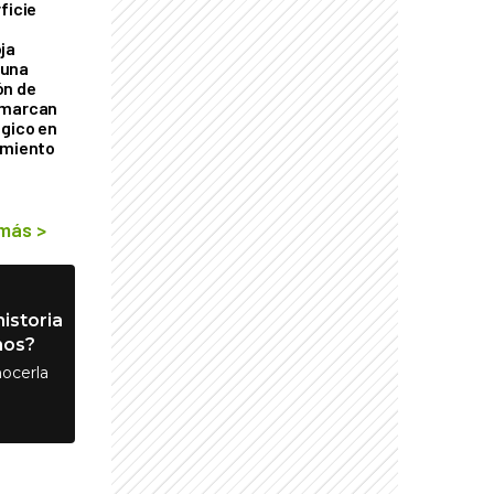
ficie
0
ja
 una
ón de
 marcan
ógico en
imiento
 más
>
istoria
nos?
ocerla