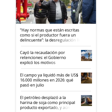
"Hay normas que están escritas
como si el productor fuera un
delincuente”: la desregulación llegó
al Congreso Aapresid y hasta se
habló del financiamiento al IPCVA
Cayó la recaudación por
retenciones: el Gobierno
explicó los motivos
El campo ya liquidó más de US$
16.000 millones en 2026: qué
pasó en julio
El petróleo desplazó a la
harina de soja como principal
producto exportado, y aún así