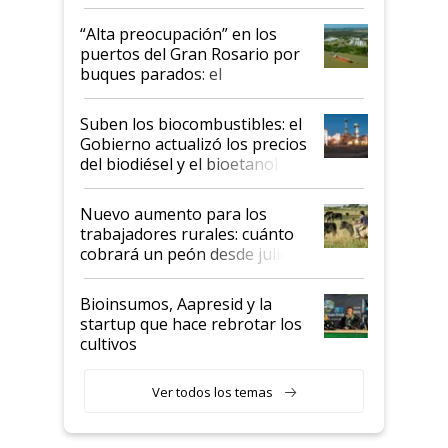
tornado
“Alta preocupación” en los
puertos del Gran Rosario por
buques parados: el
funcionamiento de las
exportadoras en tensión tras
Suben los biocombustibles: el
la medida de fuerza de los
Gobierno actualizó los precios
prácticos
del biodiésel y el bioetanol
Nuevo aumento para los
trabajadores rurales: cuánto
cobrará un peón desde julio
Bioinsumos, Aapresid y la
startup que hace rebrotar los
cultivos
Ver todos los temas