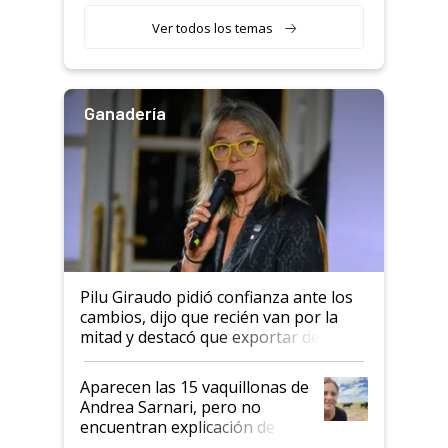
variedades que marcan un
Ver todos los temas
salto tecnológico en genética y
rendimiento
Ganadería
Pilu Giraudo pidió confianza ante los
cambios, dijo que recién van por la
mitad y destacó que exportar dejó de
ser "para unos pocos": "Tenemos un
mandato muy claro del gobierno
Aparecen las 15 vaquillonas de
nacional"
Andrea Sarnari, pero no
encuentran explicación de
cómo llegaron allí