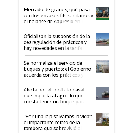
Mercado de granos, qué pasa
con los envases fitosanitarios y
el balance de Aapresid en La
Posta
Oficializan la suspensión de la
desregulación de prácticos y
hay novedades en la tarifa de
la hidrovía
Se normaliza el servicio de
buques y puertos: el Gobierno
acuerda con los prácticos y
suspende el decreto de
desregulación
Alerta por el conflicto naval
que impacta al agro: lo que
cuesta tener un buque parado
y el peligro de que Argentina
pase a ser "país sucio"
"Por una laja salvamos la vida":
el impactante relato de la
tambera que sobrevivió al