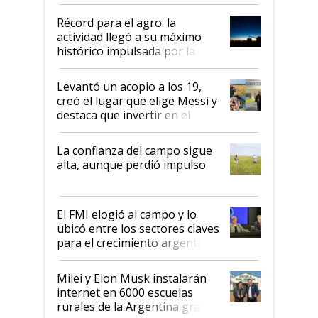
el agro aportó casi seis de cada
diez dólares y sostuvo el
Récord para el agro: la
liderazgo en un semestre
actividad llegó a su máximo
récord
histórico impulsada por la
cosecha y las exportaciones
Levantó un acopio a los 19,
creó el lugar que elige Messi y
destaca que invertir en el
kirchnerismo era como "darle
plata a un hijo para droga":
La confianza del campo sigue
Juan Félix Rossetti, el libertario
alta, aunque perdió impulso
que de una dura crisis salió
más fuerte y apuesta al cambio
de Milei
El FMI elogió al campo y lo
ubicó entre los sectores claves
para el crecimiento argentino
Milei y Elon Musk instalarán
internet en 6000 escuelas
rurales de la Argentina gracias