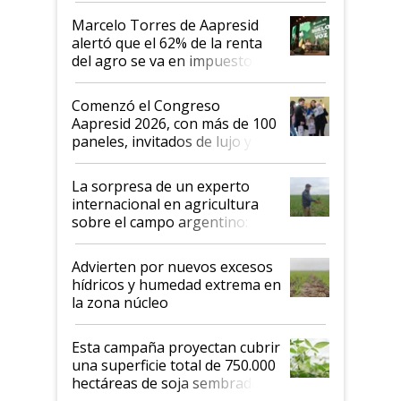
"Los veo más motivados"
Marcelo Torres de Aapresid
alertó que el 62% de la renta
del agro se va en impuestos:
"No es bueno que en
Argentina se sigan discutiendo
Comenzó el Congreso
las mismas cosas de hace 50
Aapresid 2026, con más de 100
años"
paneles, invitados de lujo y
todas las tendencias
La sorpresa de un experto
internacional en agricultura
sobre el campo argentino:
"Estoy muy impresionado"
Advierten por nuevos excesos
hídricos y humedad extrema en
la zona núcleo
Esta campaña proyectan cubrir
una superficie total de 750.000
hectáreas de soja sembradas
con una nueva generación de