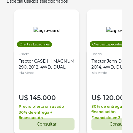
Especial usados seleccionados
Ofertas Especiales
Ofertas Especiales
Usado
Usado
Tractor CASE IH MAGNUM
Tractor John Deere 
290, 2012, 4WD, DUAL
2014, 4WD, DUAL
Isla Verde
Isla Verde
U$
145.000
U$
120.000
Precio oferta sin usado
30% de entrega +
financiación
30% de entrega +
financiación
Financialo en 3 años
Consultar
Consultar