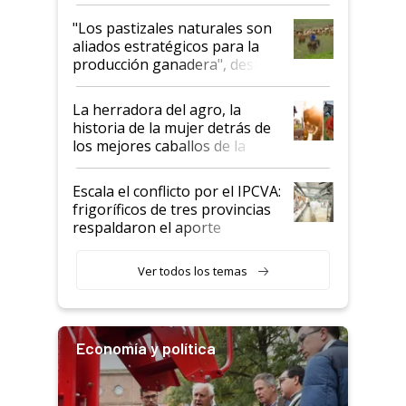
ganadera uruguaya sobre las
oportunidades que se abren
"Los pastizales naturales son
para el agro en Argentina, con
aliados estratégicos para la
foco en la carne
producción ganadera", destaca
la iniciativa que ya reúne a 46
establecimientos en Argentina
La herradora del agro, la
historia de la mujer detrás de
los mejores caballos de la
Argentina y los mitos que
todavía hacen sufrir a estos
Escala el conflicto por el IPCVA:
animales: "Mientras me
frigoríficos de tres provincias
descalificaban, yo seguí
respaldaron el aporte
haciendo currículum"
obligatorio
Ver todos los temas
Economía y política