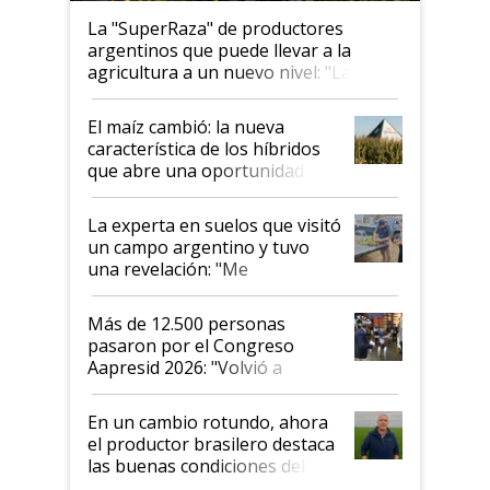
La "SuperRaza" de productores
argentinos que puede llevar a la
agricultura a un nuevo nivel: "Las
posibilidades de crecimiento son
infinitas"
El maíz cambió: la nueva
característica de los híbridos
que abre una oportunidad en
el lote
La experta en suelos que visitó
un campo argentino y tuvo
una revelación: "Me
impresionó mucho"
Más de 12.500 personas
pasaron por el Congreso
Aapresid 2026: "Volvió a
demostrar que hablar del
suelo es hablar de todo el
En un cambio rotundo, ahora
sistema productivo"
el productor brasilero destaca
las buenas condiciones del
agro argentino para invertir: