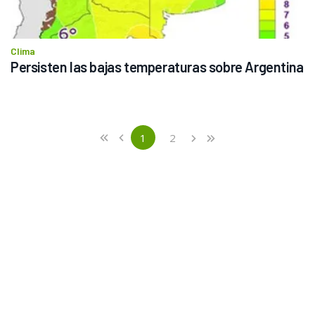
Clima
Persisten las bajas temperaturas sobre Argentina
Previous
First
1
2
«
‹
›
»
(current)
Next
Last