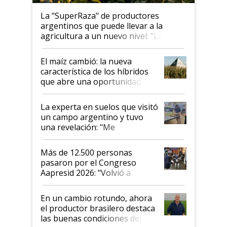
La "SuperRaza" de productores
argentinos que puede llevar a la
agricultura a un nuevo nivel: "Las
posibilidades de crecimiento son
infinitas"
El maíz cambió: la nueva
característica de los híbridos
que abre una oportunidad en
el lote
La experta en suelos que visitó
un campo argentino y tuvo
una revelación: "Me
impresionó mucho"
Más de 12.500 personas
pasaron por el Congreso
Aapresid 2026: "Volvió a
demostrar que hablar del
suelo es hablar de todo el
En un cambio rotundo, ahora
sistema productivo"
el productor brasilero destaca
las buenas condiciones del