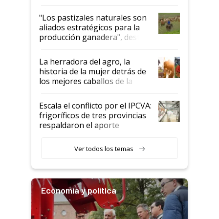
ganadera uruguaya sobre las
oportunidades que se abren
"Los pastizales naturales son
para el agro en Argentina, con
aliados estratégicos para la
foco en la carne
producción ganadera", destaca
la iniciativa que ya reúne a 46
establecimientos en Argentina
La herradora del agro, la
historia de la mujer detrás de
los mejores caballos de la
Argentina y los mitos que
todavía hacen sufrir a estos
Escala el conflicto por el IPCVA:
animales: "Mientras me
frigoríficos de tres provincias
descalificaban, yo seguí
respaldaron el aporte
haciendo currículum"
obligatorio
Ver todos los temas
Economía y política