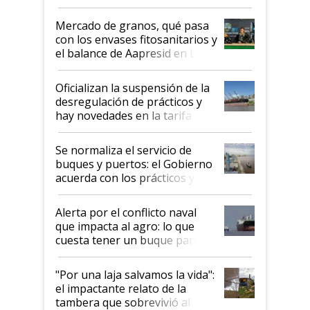
Mercado de granos, qué pasa
con los envases fitosanitarios y
el balance de Aapresid en La
Posta
Oficializan la suspensión de la
desregulación de prácticos y
hay novedades en la tarifa de
la hidrovía
Se normaliza el servicio de
buques y puertos: el Gobierno
acuerda con los prácticos y
suspende el decreto de
desregulación
Alerta por el conflicto naval
que impacta al agro: lo que
cuesta tener un buque parado
y el peligro de que Argentina
pase a ser "país sucio"
"Por una laja salvamos la vida":
el impactante relato de la
tambera que sobrevivió al