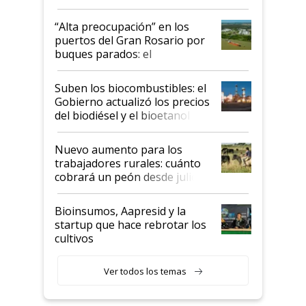
tornado
“Alta preocupación” en los
puertos del Gran Rosario por
buques parados: el
funcionamiento de las
exportadoras en tensión tras
Suben los biocombustibles: el
la medida de fuerza de los
Gobierno actualizó los precios
prácticos
del biodiésel y el bioetanol
Nuevo aumento para los
trabajadores rurales: cuánto
cobrará un peón desde julio
Bioinsumos, Aapresid y la
startup que hace rebrotar los
cultivos
Ver todos los temas