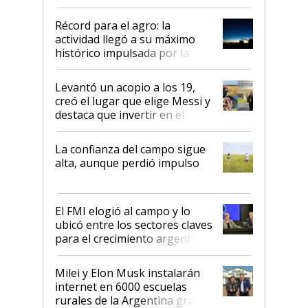
el agro aportó casi seis de cada
diez dólares y sostuvo el
Récord para el agro: la
liderazgo en un semestre
actividad llegó a su máximo
récord
histórico impulsada por la
cosecha y las exportaciones
Levantó un acopio a los 19,
creó el lugar que elige Messi y
destaca que invertir en el
kirchnerismo era como "darle
plata a un hijo para droga":
La confianza del campo sigue
Juan Félix Rossetti, el libertario
alta, aunque perdió impulso
que de una dura crisis salió
más fuerte y apuesta al cambio
de Milei
El FMI elogió al campo y lo
ubicó entre los sectores claves
para el crecimiento argentino
Milei y Elon Musk instalarán
internet en 6000 escuelas
rurales de la Argentina gracias