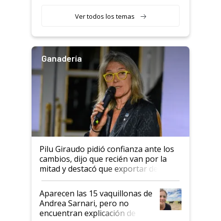
con una nueva generación de
variedades que marcan un
Ver todos los temas
salto tecnológico en genética y
rendimiento
Ganadería
Pilu Giraudo pidió confianza ante los
cambios, dijo que recién van por la
mitad y destacó que exportar dejó de
ser "para unos pocos": "Tenemos un
mandato muy claro del gobierno
Aparecen las 15 vaquillonas de
nacional"
Andrea Sarnari, pero no
encuentran explicación de