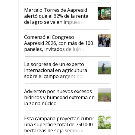
agro argentino para invertir:
"Los veo más motivados"
Marcelo Torres de Aapresid
alertó que el 62% de la renta
del agro se va en impuestos:
"No es bueno que en
Argentina se sigan discutiendo
Comenzó el Congreso
las mismas cosas de hace 50
Aapresid 2026, con más de 100
años"
paneles, invitados de lujo y
todas las tendencias
La sorpresa de un experto
internacional en agricultura
sobre el campo argentino:
"Estoy muy impresionado"
Advierten por nuevos excesos
hídricos y humedad extrema en
la zona núcleo
Esta campaña proyectan cubrir
una superficie total de 750.000
hectáreas de soja sembradas