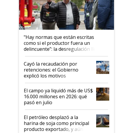
"Hay normas que están escritas
como si el productor fuera un
delincuente”: la desregulación llegó
al Congreso Aapresid y hasta se
habló del financiamiento al IPCVA
Cayó la recaudación por
retenciones: el Gobierno
explicó los motivos
El campo ya liquidó más de US$
16.000 millones en 2026: qué
pasó en julio
El petróleo desplazó a la
harina de soja como principal
producto exportado, y aún así