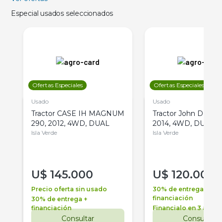
Especial usados seleccionados
Ofertas Especiales
Ofertas Especiales
Usado
Usado
Tractor CASE IH MAGNUM
Tractor John Deere 
290, 2012, 4WD, DUAL
2014, 4WD, DUAL
Isla Verde
Isla Verde
U$
145.000
U$
120.000
Precio oferta sin usado
30% de entrega +
financiación
30% de entrega +
financiación
Financialo en 3 años
Consultar
Consultar