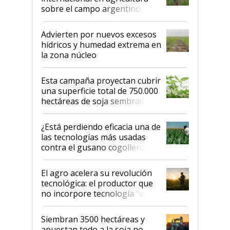
sobre el campo argentino:
"Estoy muy impresionado"
Advierten por nuevos excesos
hídricos y humedad extrema en
la zona núcleo
Esta campaña proyectan cubrir
una superficie total de 750.000
hectáreas de soja sembradas
con una nueva generación de
variedades que marcan un
¿Está perdiendo eficacia una de
salto tecnológico en genética y
las tecnologías más usadas
rendimiento
contra el gusano cogollero? El
desafío de una tecnología clave
El agro acelera su revolución
tecnológica: el productor que
no incorpore tecnología "va a
perder el tren"
Siembran 3500 hectáreas y
apuestan todo a la soja no