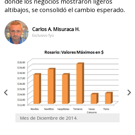
donde los negocios mostraron ligeros
altibajos, se consolidó el cambio esperado.
Carlos A. Misuraca H.
Exclusivo fyo
iers.
Mes de Diciembre de 2014.
Mes 