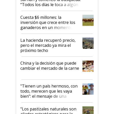
“Todos los días le toca a algún
productor”
Cuesta $6 millones: la
inversión que crece entre los
ganaderos en un momento
histórico para la actividad
La hacienda recuperó precio,
pero el mercado ya mira el
próximo techo
China y la decisión que puede
cambiar el mercado de la carne
"Tienen un país hermoso, con
todo, merecen que les vaya
bien": el mensaje de una
ganadera uruguaya sobre las
oportunidades que se abren
"Los pastizales naturales son
para el agro en Argentina, con