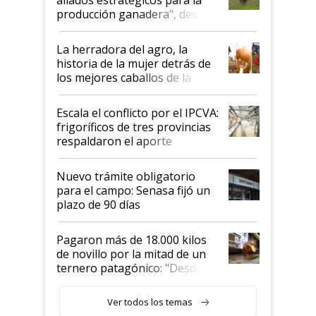
aliados estratégicos para la
foco en la carne
producción ganadera", destaca
la iniciativa que ya reúne a 46
establecimientos en Argentina
La herradora del agro, la
historia de la mujer detrás de
los mejores caballos de la
Argentina y los mitos que
todavía hacen sufrir a estos
Escala el conflicto por el IPCVA:
animales: "Mientras me
frigoríficos de tres provincias
descalificaban, yo seguí
respaldaron el aporte
haciendo currículum"
obligatorio
Nuevo trámite obligatorio
para el campo: Senasa fijó un
plazo de 90 días
Pagaron más de 18.000 kilos
de novillo por la mitad de un
ternero patagónico: "Desde
que bajó del camión empezó a
llamar la atención"
Ver todos los temas