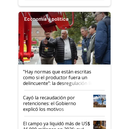
Economía y política
"Hay normas que están escritas
como si el productor fuera un
delincuente”: la desregulación llegó
al Congreso Aapresid y hasta se
habló del financiamiento al IPCVA
Cayó la recaudación por
retenciones: el Gobierno
explicó los motivos
El campo ya liquidó más de US$