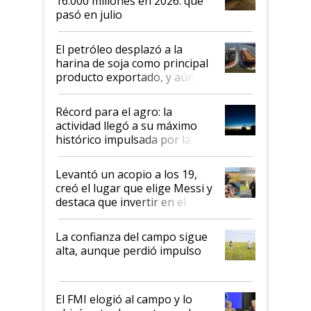
16.000 millones en 2026: qué
pasó en julio
El petróleo desplazó a la
harina de soja como principal
producto exportado, y aún así
el agro aportó casi seis de cada
diez dólares y sostuvo el
Récord para el agro: la
liderazgo en un semestre
actividad llegó a su máximo
récord
histórico impulsada por la
cosecha y las exportaciones
Levantó un acopio a los 19,
creó el lugar que elige Messi y
destaca que invertir en el
kirchnerismo era como "darle
plata a un hijo para droga":
La confianza del campo sigue
Juan Félix Rossetti, el libertario
alta, aunque perdió impulso
que de una dura crisis salió
más fuerte y apuesta al cambio
de Milei
El FMI elogió al campo y lo