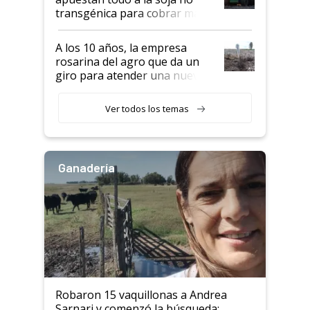
transgénica para cobrar más
por tonelada: compraron un
semillero
A los 10 años, la empresa
rosarina del agro que da un
giro para atender una nueva
etapa en el agro
Ver todos los temas
Ganadería
Robaron 15 vaquillonas a Andrea
Sarnari y comenzó la búsqueda: