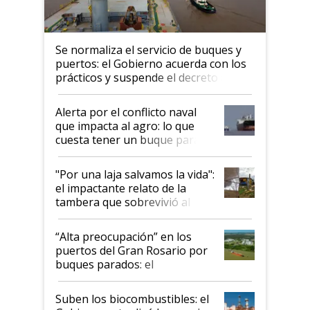
Se normaliza el servicio de buques y
puertos: el Gobierno acuerda con los
prácticos y suspende el decreto de
desregulación
Alerta por el conflicto naval
que impacta al agro: lo que
cuesta tener un buque parado
y el peligro de que Argentina
pase a ser "país sucio"
"Por una laja salvamos la vida":
el impactante relato de la
tambera que sobrevivió al
tornado
“Alta preocupación” en los
puertos del Gran Rosario por
buques parados: el
funcionamiento de las
exportadoras en tensión tras
Suben los biocombustibles: el
la medida de fuerza de los