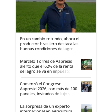
En un cambio rotundo, ahora el
productor brasilero destaca las
buenas condiciones del agro
argentino para invertir: "Los veo
más motivados"
Marcelo Torres de Aapresid
alertó que el 62% de la renta
del agro se va en impuestos:
"No es bueno que en
Argentina se sigan discutiendo
Comenzó el Congreso
las mismas cosas de hace 50
Aapresid 2026, con más de 100
años"
paneles, invitados de lujo y
todas las tendencias
La sorpresa de un experto
internacional en agricultura