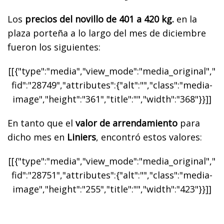
Los
precios del novillo de 401 a 420 kg.
en la
plaza porteña a lo largo del mes de diciembre
fueron los siguientes:
[[{"type":"media","view_mode":"media_original","
fid":"28749","attributes":{"alt":"","class":"media-
image","height":"361","title":"","width":"368"}}]]
En tanto que el
valor de arrendamiento
para
dicho mes en
Liniers
, encontró estos valores:
[[{"type":"media","view_mode":"media_original","
fid":"28751","attributes":{"alt":"","class":"media-
image","height":"255","title":"","width":"423"}}]]